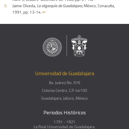
Jaime Olveda,
La oligarquía de Guadalajara
, México, Conaculta,
1991, pp. 13-14.
↩︎
Universidad de Guadalajara
Av. Juárez No. 976
Colonia Centro, C.P. 44100
Guadalajara, Jalisco, México
Periodos Históricos
1791 - 1821
La Real Universidad de Guadalajara.