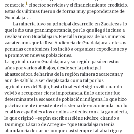
1
comercio,
el sector servicios y el financiamiento crediticio.
Estas dos últimas fueron de forma muy preponderante de
Guadalajara.
La minería tuvo su principal desarrollo en Zacatecas, lo
que le dio una gran importancia, por lo que llegó incluso a
rivalizar con Guadalajara. Fue tal la riqueza de los mineros
zacatecanos que la Real Audiencia de Guadalajara, ante sus
penurias económicas, los incitó a organizar expediciones y
a promover nuevas poblaciones.
La agricultura en Guadalajara y su región pasó en estos
años por varios altibajos, desde ser la principal
abastecedora de harina de la región minera zacatecana y
aun de Saltillo, a ser desplazada como tal por los
agricultores del Bajío, hasta finales del siglo xviii, cuando
volvió a recuperar cierta importancia. En lo anterior fue
determinante la escasez de población indígena, lo que hizo
prácticamente inexistente el sistema de encomienda, por lo
cual los españoles y los criollos se dedicaron a la ganadería,
lo que originó –según escribe Hélène Rivière, citando a
Domingo Lázaro de Arregui– “que Guadalajara tenía
abundancia de carne aunque casi siempre faltaba trigo y