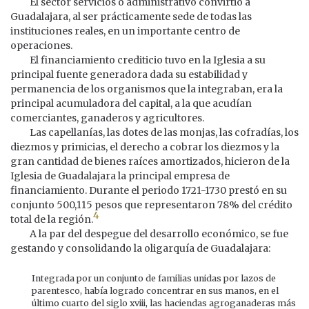
El sector servicios o administrativo convirtió a
Guadalajara, al ser prácticamente sede de todas las
instituciones reales, en un importante centro de
operaciones.
El financiamiento crediticio tuvo en la Iglesia a su
principal fuente generadora dada su estabilidad y
permanencia de los organismos que la integraban, era la
principal acumuladora del capital, a la que acudían
comerciantes, ganaderos y agricultores.
Las capellanías, las dotes de las monjas, las cofradías, los
diezmos y primicias, el derecho a cobrar los diezmos y la
gran cantidad de bienes raíces amortizados, hicieron de la
Iglesia de Guadalajara la principal empresa de
financiamiento. Durante el periodo 1721-1730 prestó en su
conjunto 500,115 pesos que representaron 78% del crédito
4
total de la región.
A la par del despegue del desarrollo económico, se fue
gestando y consolidando la oligarquía de Guadalajara:
Integrada por un conjunto de familias unidas por lazos de
parentesco, había logrado concentrar en sus manos, en el
último cuarto del siglo xviii, las haciendas agroganaderas más