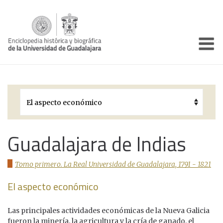
Enciclo
Presentación
Pórtico
Períodos Históricos
Biografías
Guadalajara de Indias
Galería
Tomo primero. La Real Universidad de Guadalajara, 1791 - 1821
Documentos institucionales
El aspecto económico
Las principales actividades económicas de la Nueva Galicia
fueron la minería, la agricultura y la cría de ganado, el