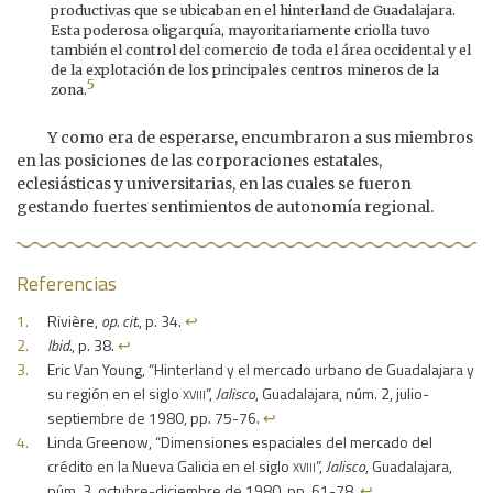
productivas que se ubicaban en el hinterland de Guadalajara.
Esta poderosa oligarquía, mayoritariamente criolla tuvo
también el control del comercio de toda el área occidental y el
de la explotación de los principales centros mineros de la
5
zona.
Y como era de esperarse, encumbraron a sus miembros
en las posiciones de las corporaciones estatales,
eclesiásticas y universitarias, en las cuales se fueron
gestando fuertes sentimientos de autonomía regional.
Referencias
Rivière,
op. cit.
, p. 34.
↩︎
Ibid.
, p. 38.
↩︎
Eric Van Young, “Hinterland y el mercado urbano de Guadalajara y
xviii
su región en el siglo
”,
Jalisco
, Guadalajara, núm. 2, julio-
septiembre de 1980, pp. 75-76.
↩︎
Linda Greenow, “Dimensiones espaciales del mercado del
xviii
crédito en la Nueva Galicia en el siglo
”,
Jalisco
, Guadalajara,
núm. 3, octubre-diciembre de 1980, pp. 61-78.
↩︎