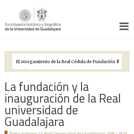
Enciclo
Presentación
Pórtico
Períodos Históricos
Biografías
La fundación y la
inauguración de la Real
Galería
universidad de
Documentos institucionales
Guadalajara
Tomo primero. La Real Universidad de Guadalajara, 1791 - 1821