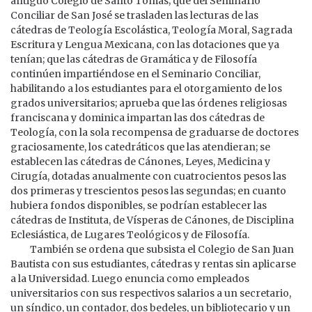
antiguo Colegio de Santo Tomás; que del Seminario
Conciliar de San José se trasladen las lecturas de las
cátedras de Teología Escolástica, Teología Moral, Sagrada
Escritura y Lengua Mexicana, con las dotaciones que ya
tenían; que las cátedras de Gramática y de Filosofía
continúen impartiéndose en el Seminario Conciliar,
habilitando a los estudiantes para el otorgamiento de los
grados universitarios; aprueba que las órdenes religiosas
franciscana y dominica impartan las dos cátedras de
Teología, con la sola recompensa de graduarse de doctores
graciosamente, los catedráticos que las atendieran; se
establecen las cátedras de Cánones, Leyes, Medicina y
Cirugía, dotadas anualmente con cuatrocientos pesos las
dos primeras y trescientos pesos las segundas; en cuanto
hubiera fondos disponibles, se podrían establecer las
cátedras de Instituta, de Vísperas de Cánones, de Disciplina
Eclesiástica, de Lugares Teológicos y de Filosofía.
También se ordena que subsista el Colegio de San Juan
Bautista con sus estudiantes, cátedras y rentas sin aplicarse
a la Universidad. Luego enuncia como empleados
universitarios con sus respectivos salarios a un secretario,
un síndico, un contador, dos bedeles, un bibliotecario y un