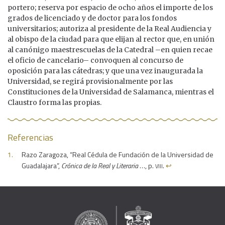
portero; reserva por espacio de ocho años el importe de los
grados de licenciado y de doctor para los fondos
universitarios; autoriza al presidente de la Real Audiencia y
al obispo de la ciudad para que elijan al rector que, en unión
al canónigo maestrescuelas de la Catedral –en quien recae
el oficio de cancelario– convoquen al concurso de
oposición para las cátedras; y que una vez inaugurada la
Universidad, se regirá provisionalmente por las
Constituciones de la Universidad de Salamanca, mientras el
Claustro forma las propias.
Referencias
Razo Zaragoza, “Real Cédula de Fundación de la Universidad de
viii
Guadalajara”,
Crónica de la Real y Literaria
…, p.
.
↩︎