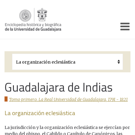
Enciclo
Presentación
Pórtico
Períodos Históricos
Biografías
Guadalajara de Indias
Galería
Tomo primero. La Real Universidad de Guadalajara, 1791 - 1821
Documentos institucionales
La organización eclesiástica
La jurisdicción y la organización eclesiástica se ejercían por
medio del obispo, el Cabildo o Capítulo de Canónigos, las