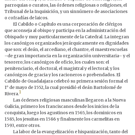
parroquias o curatos, las órdenes religiosas o religiones, el
Tribunal de la Inquisición, y un sinnúmero de asociaciones
o cofradías de laicos.
El Cabildo o Capítulo es una corporación de clérigos
que aconseja al obispo y participa en la administración del
Obispado y muy particularmente de la Catedral. La integran
los canónigos organizados jerárquicamente en dignidades
que son: el deán, el arcediano, el chantre, el maestrescuelas
–de gran importancia en la organización universitaria– y el
tesorero; los canónigos de oficio, los cuales son: el
penitenciario, el doctoral, el magistral y el lectoral; y los
canónigos de gracia y los racioneros o prebendados. El
Cabildo de Guadalajara celebró su primera sesión formal el
1° de mayo de 1552, la cual presidió el deán Bartolomé de
1
Rivera.
Las órdenes religiosas masculinas llegaron a la Nueva
Galicia, primero los franciscanos desde los inicios de la
conquista, luego los agustinos en 1565, los dominicos en
1585, los jesuitas en 1586 y finalmente los carmelitas en
1593, entre otros.
La labor de la evangelización e hispanización, tanto del