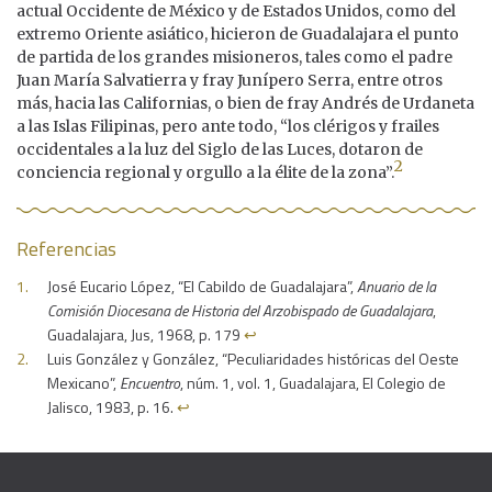
actual Occidente de México y de Estados Unidos, como del
extremo Oriente asiático, hicieron de Guadalajara el punto
de partida de los grandes misioneros, tales como el padre
Juan María Salvatierra y fray Junípero Serra, entre otros
más, hacia las Californias, o bien de fray Andrés de Urdaneta
a las Islas Filipinas, pero ante todo, “los clérigos y frailes
occidentales a la luz del Siglo de las Luces, dotaron de
2
conciencia regional y orgullo a la élite de la zona”.
Referencias
José Eucario López, “El Cabildo de Guadalajara”,
Anuario de la
Comisión Diocesana de Historia del Arzobispado de Guadalajara
,
Guadalajara, Jus, 1968, p. 179
↩︎
Luis González y González, “Peculiaridades históricas del Oeste
Mexicano”,
Encuentro
, núm. 1, vol. 1, Guadalajara, El Colegio de
Jalisco, 1983, p. 16.
↩︎