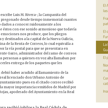
El 
la
escribe Luis M. Rivera–, la Campanita del
Fra
ha pregonado desde tiempo inmemorial cuantos
pat
o dados a conocer ruidosamente a los
ue éstos con ese sonido armonioso que todavía
El 
s emociones nos produce, que los pliegos
Fu
y destinados a la capital de la Nueva Galicia,
na de la Renta de Correos, lo cual equivalía a
La 
por la vía postal para que se presentara en
Gu
ente Garro, administrador del ramo de correos
El 
 las personas a quienes en voz alta llamaban por
acerles entrega de los paquetes que les
No
ma
 debió haber acudido al llamamiento de la
 real licenciado don Urbano Antonio de
Con
 Ayuntamiento pues en el citado correo recibió
ca
 la mayor importancia remitidos de Madrid por
Ina
 Rojas, apoderado del Ayuntamiento en la Real
ra recibió jubilosa la Real Cédula de