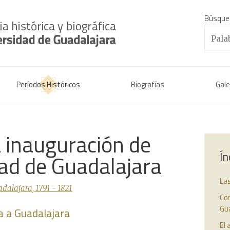
Búsque
Períodos Históricos
Biografías
Gale
a inauguración de
Ín
dad de Guadalajara
La
dalajara, 1791 - 1821
Co
Gua
a a Guadalajara
El 