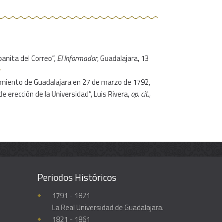
panita del Correo”,
El Informador
, Guadalajara, 13
︎
tamiento de Guadalajara en 27 de marzo de 1792,
de erección de la Universidad”, Luis Rivera,
op. cit.
,
Periodos Históricos
Enciclopedia histórica y biográfica de la Universidad de Guadalajara
1791 - 1821
La Real Universidad de Guadalajara.
1821 - 1861