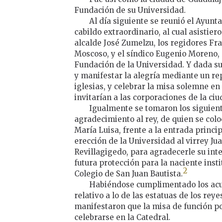
Fundación de su Universidad.
Al día siguiente se reunió el Ayun
cabildo extraordinario, al cual asistiero
alcalde José Zumelzu, los regidores Fr
Moscoso, y el síndico Eugenio Moreno, 
Fundación de la Universidad. Y dada su
y manifestar la alegría mediante un r
iglesias, y celebrar la misa solemne en
invitarían a las corporaciones de la ciu
Igualmente se tomaron los siguient
agradecimiento al rey, de quien se coloc
María Luisa, frente a la entrada principa
erección de la Universidad al virrey J
Revillagigedo, para agradecerle su int
futura protección para la naciente inst
2
Colegio de San Juan Bautista.
Habiéndose cumplimentado los acu
relativo a lo de las estatuas de los reye
manifestaron que la misa de función po
celebrarse en la Catedral.