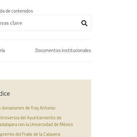
da de contenidos
Enciclopedia histórica 
ría
Documentos institucionales
dice
s donaciones de fray Antonio
ntroversia del Ayuntamiento de
dalajara con la Universidad de México
apremio del Fraile de la Calavera