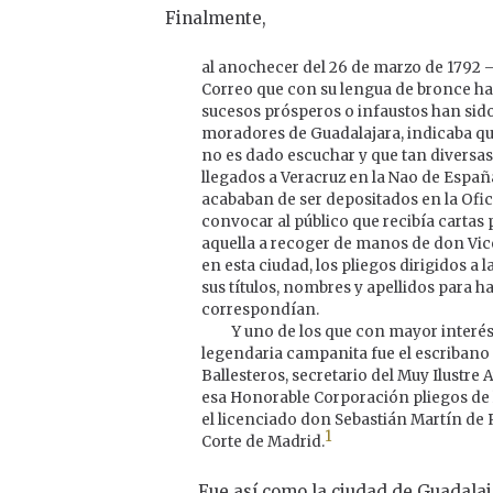
Finalmente,
al anochecer del 26 de marzo de 1792 –
Correo que con su lengua de bronce 
sucesos prósperos o infaustos han sid
moradores de Guadalajara, indicaba q
no es dado escuchar y que tan diversa
llegados a Veracruz en la Nao de España 
acababan de ser depositados en la Ofici
convocar al público que recibía cartas 
aquella a recoger de manos de don Vic
en esta ciudad, los pliegos dirigidos a
sus títulos, nombres y apellidos para h
correspondían.
Y uno de los que con mayor interés
legendaria campanita fue el escribano
Ballesteros, secretario del Muy Ilustre
esa Honorable Corporación pliegos de
el licenciado don Sebastián Martín de
1
Corte de Madrid.
Fue así como la ciudad de Guadalaja