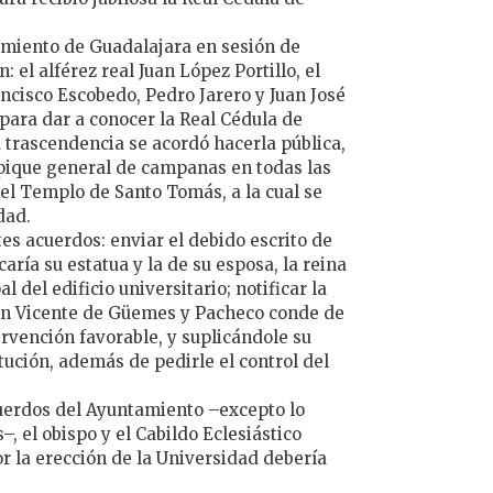
tamiento de Guadalajara en sesión de
n: el alférez real Juan López Portillo, el
ancisco Escobedo, Pedro Jarero y Juan José
para dar a conocer la Real Cédula de
 trascendencia se acordó hacerla pública,
epique general de campanas en todas las
 el Templo de Santo Tomás, a la cual se
dad.
es acuerdos: enviar el debido escrito de
aría su estatua y la de su esposa, la reina
l del edificio universitario; notificar la
uan Vicente de Güemes y Pacheco conde de
ervención favorable, y suplicándole su
itución, además de pedirle el control del
erdos del Ayuntamiento –excepto lo
s–, el obispo y el Cabildo Eclesiástico
r la erección de la Universidad debería