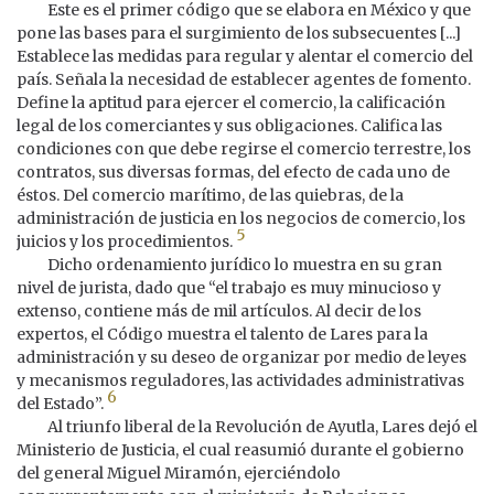
Este es el primer código que se elabora en México y que
pone las bases para el surgimiento de los subsecuentes [...]
Establece las medidas para regular y alentar el comercio del
país. Señala la necesidad de establecer agentes de fomento.
Define la aptitud para ejercer el comercio, la calificación
legal de los comerciantes y sus obligaciones. Califica las
condiciones con que debe regirse el comercio terrestre, los
contratos, sus diversas formas, del efecto de cada uno de
éstos. Del comercio marítimo, de las quiebras, de la
administración de justicia en los negocios de comercio, los
5
juicios y los procedimientos.
Dicho ordenamiento jurídico lo muestra en su gran
nivel de jurista, dado que “el trabajo es muy minucioso y
extenso, contiene más de mil artículos. Al decir de los
expertos, el Código muestra el talento de Lares para la
administración y su deseo de organizar por medio de leyes
y mecanismos reguladores, las actividades administrativas
6
del Estado”.
Al triunfo liberal de la Revolución de Ayutla, Lares dejó el
Ministerio de Justicia, el cual reasumió durante el gobierno
del general Miguel Miramón, ejerciéndolo