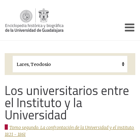
Enciclo
Presentación
Pórtico
Períodos Históricos
Biografías
Los universitarios entre
el Instituto y la
Galería
Universidad
Documentos institucionales
Tomo segundo. La confrontación de la Universidad y el instituto,
1821 - 1861