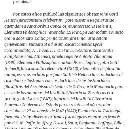
1
premios.
Por estos años publicó las siguientes obras:
John Gottl
Henecii jurisconsultii celeberrimi, potentissimii Regis Prusiae
quemdam a sanctioribus Concilios, et Antecessoris Halensis,
Elementa Philosophiae rationalis, Ex Principis Admodum evi iusto
ordini adornata. Editio prima acuraratissima iusta setam
genevensem. Purgata et ad usum Zacatecanensis Lycei
accommodata, A. Theod. L. I. C. et in Lyc Rectore. Zacatecatis
Sumptibus eiud. Athenaci, praela regente Aniceto Villagrana
(1839); Elementa Philosophiae rationalis seu logicae, John Gottl
Heinecii, Jurisconsultii celeberrimi (1840); Elementos de filosofía
moral, escritos en latín por Juan Gottlieb Heineccio y traducidos al
castellano e ilustrados con las doctrinas de las instituciones
filosóficas del Arzobispo de León y de O. Gregorio Mayanacio para
el uso de los alumnos del Instituto Literario de Zacatecas
con
prólogo de Lares (1847);
Informe del Instituto Literario al
Supremo Gobierno del Estado por lo relativo al año escolar
concluido el 27 de agosto de 1847 (1847); Elementos de Psicología,
formado de los diversos artículos psicológicos escritos en francés
por el C. M. Paffe, Jouffroy, Foscati, Satur, Benjamín, Laffaye, Billot,
Matter, Loayau D’Amboise y Saigey; y de las obras filosóficas de