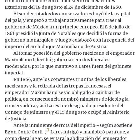
concurrentemente con el ministerio de Relaciones
Exteriores del 18 de agosto al 24 de diciembre de 1860.
Al ser derrotados los conservadores huyó de la capital
del país, y empezó a trabajar activamente para traer al
gobierno de México a un príncipe europeo. El 8 de julio de
1861 presidió la Junta de Notables que decidió la forma de
gobierno monárquico, y luego colaboró con la regencia del
imperio del archiduque Maximiliano de Austria.
Al tomar posesión del gobierno mexicano el emperador
Maximiliano I decidió gobernar con los liberales
moderados, por lo que mantuvo a Lares fuera del gabinete
imperial.
En 1866, ante los constantes triunfos de los liberales
mexicanos y la retirada de las tropas francesas, el
emperador Maximiliano se vio obligado a cambiar de
política, en consecuencia nombró ministros de ideología
conservadora y así Lares fue designado presidente del
Consejo de Ministros y el 15 de agosto ocupó el Ministerio
de Justicia.
Ante la inminente derrota del imperio –según sostiene
7
Egon Conte Corti–,
Lares intrigó y maniobró para que, a
como diera lugar, se evitara la abdicación del emperador