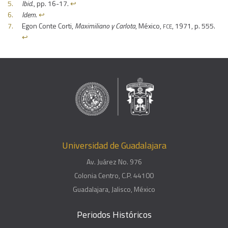
Ibid
., pp. 16-17.
↩︎
Idem
.
↩︎
fce
Egon Conte Corti,
Maximiliano y Carlota
, México,
, 1971, p. 555.
↩︎
Universidad de Guadalajara
Av. Juárez No. 976
Colonia Centro, C.P. 44100
Guadalajara, Jalisco, México
Periodos Históricos