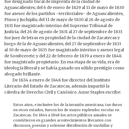
fue designado fiscal de imprenta de la ciudad de
Aguascalientes; del 6 de enero de 1829 al 11 de mayo de 1830
fue asesor de los partidos –territoriales– de Aguascalientes,
Pinos y Juchipila; del 11 de mayo de 1830 al 26 de agosto de
1831 fue magistrado interino del Supremo Tribunal de
Justicia; del 26 de agosto de 1831 al 27 de septiembre de 1833
fue juez de letras en propiedad de la ciudad de Zacatecas y
luego de la de Aguascalientes; del 27 de septiembre de 1833
al 30 de mayo de 1835 fue magistrado interino y asesor legal
de Sombrerete; y del 22 de febrero de 1839 a enero de 1848
fue magistrado propietario. En esa etapa de su vida, era de
ideología liberal y se había ganado un sólido prestigio como
abogado brillante.
De 1834 a enero de 1848 fue director del Instituto
Literario del Estado de Zacatecas, además impartió la
cátedra de Derecho Civil y Canónico. Anne Staples escribe:
Estos años, e inclusive los de la invasión americana, tan duros
en otros estados, fueron los de mayor esplendor escolar en
Zacatecas. De 1844 a 1848 los actos públicos anuales se
convirtieron en grandes acontecimientos literarios con
discursos, poesías y solemne distribución de medallas y