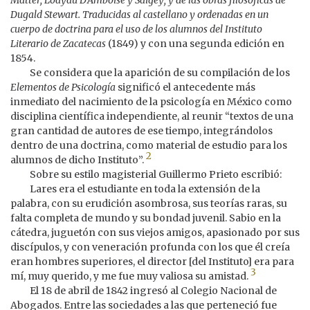
Dugald Stewart. Traducidas al castellano y ordenadas en un
cuerpo de doctrina para el uso de los alumnos del Instituto
Literario de Zacatecas
(1849) y con una segunda edición en
1854.
Se considera que la aparición de su compilación de los
Elementos de Psicología
significó el antecedente más
inmediato del nacimiento de la psicología en México como
disciplina científica independiente, al reunir “textos de una
gran cantidad de autores de ese tiempo, integrándolos
dentro de una doctrina, como material de estudio para los
2
alumnos de dicho Instituto”.
Sobre su estilo magisterial Guillermo Prieto escribió:
Lares era el estudiante en toda la extensión de la
palabra, con su erudición asombrosa, sus teorías raras, su
falta completa de mundo y su bondad juvenil. Sabio en la
cátedra, juguetón con sus viejos amigos, apasionado por sus
discípulos, y con veneración profunda con los que él creía
eran hombres superiores, el director [del Instituto] era para
3
mí, muy querido, y me fue muy valiosa su amistad.
El 18 de abril de 1842 ingresó al Colegio Nacional de
Abogados. Entre las sociedades a las que perteneció fue