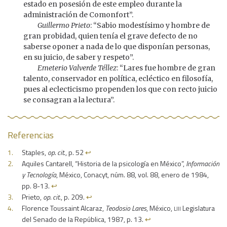
estado en posesión de este empleo durante la
administración de Comonfort”.
Guillermo Prieto
: “Sabio modestísimo y hombre de
gran probidad, quien tenía el grave defecto de no
saberse oponer a nada de lo que disponían personas,
en su juicio, de saber y respeto”.
Emeterio Valverde Téllez
: “Lares fue hombre de gran
talento, conservador en política, ecléctico en filosofía,
pues al eclecticismo propenden los que con recto juicio
se consagran a la lectura”.
Referencias
Staples,
op. cit
., p. 52
↩︎
Aquiles Cantarell, “Historia de la psicología en México”,
Información
y Tecnología
, México, Conacyt, núm. 88, vol. 88, enero de 1984,
pp. 8-13.
↩︎
Prieto,
op. cit
., p. 209.
↩︎
liii
Florence Toussaint Alcaraz,
Teodosio Lares
, México,
Legislatura
del Senado de la República, 1987, p. 13.
↩︎