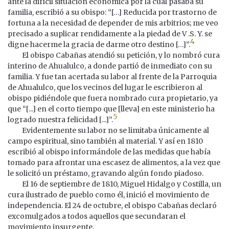
ante la difícil situación económica por la cual pasaba su
familia, escribió a su obispo: “[…] Reducida por trastorno de
fortuna a la necesidad de depender de mis arbitrios; me veo
precisado a suplicar rendidamente a la piedad de V .S. Y. se
4
digne hacerme la gracia de darme otro destino […]”.
El obispo Cabañas atendió su petición, y lo nombró cura
interino de Ahualulco, a donde partió de inmediato con su
familia. Y fue tan acertada su labor al frente de la Parroquia
de Ahualulco, que los vecinos del lugar le escribieron al
obispo pidiéndole que fuera nombrado cura propietario, ya
que “[...] en el corto tiempo que [lleva] en este ministerio ha
5
logrado nuestra felicidad [...]”.
Evidentemente su labor no se limitaba únicamente al
campo espiritual, sino también al material. Y así en 1810
escribió al obispo informándole de las medidas que había
tomado para afrontar una escasez de alimentos, a la vez que
le solicitó un préstamo, gravando algún fondo piadoso.
El 16 de septiembre de 1810, Miguel Hidalgo y Costilla, un
cura ilustrado de pueblo como él, inició el movimiento de
independencia. El 24 de octubre, el obispo Cabañas declaró
excomulgados a todos aquellos que secundaran el
movimiento insurgente.