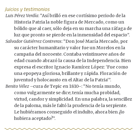
Juicios y testimonios
Luis Pérez Verdía
: “Así brilló en ese cortísimo periodo de la
Historia Patria la noble figura de Mercado, como un
bólido que al caer, sólo deja en su marcha una ráfaga de
luz que pronto se pierde en la inmensidad del espacio”.
Salvador Gutiérrez Contreras
: “Don José María Mercado, por
su carácter humanitario y valor fue un Morelos en la
campaña del noroeste. Contaba veintinueve años de
edad cuando abrazó la causa de la Independencia. Bien
expresa el escritor Ignacio Ramírez López: ‘Fue como
una epopeya gloriosa, brillante y rápida. Floración de
juventud y holocausto en el Altar de la Patria’”.
Benito Vélez
–cura de Tepic en 1810–: “No tenía mundo,
como vulgarmente se dice; tenía mucha probidad,
virtud, candor y simplicidad. En una palabra, la sencillez
de la paloma, más le faltó la prudencia de la serpiente.
Le hubiéramos conseguido el indulto, ahora bien ¿lo
hubiera aceptado?”.