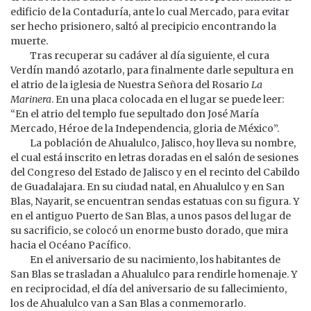
edificio de la Contaduría, ante lo cual Mercado, para evitar
ser hecho prisionero, saltó al precipicio encontrando la
muerte.
Tras recuperar su cadáver al día siguiente, el cura
Verdín mandó azotarlo, para finalmente darle sepultura en
el atrio de la iglesia de Nuestra Señora del Rosario
La
Marinera
. En una placa colocada en el lugar se puede leer:
“En el atrio del templo fue sepultado don José María
Mercado, Héroe de la Independencia, gloria de México”.
La población de Ahualulco, Jalisco, hoy lleva su nombre,
el cual está inscrito en letras doradas en el salón de sesiones
del Congreso del Estado de Jalisco y en el recinto del Cabildo
de Guadalajara. En su ciudad natal, en Ahualulco y en San
Blas, Nayarit, se encuentran sendas estatuas con su figura. Y
en el antiguo Puerto de San Blas, a unos pasos del lugar de
su sacrificio, se colocó un enorme busto dorado, que mira
hacia el Océano Pacífico.
En el aniversario de su nacimiento, los habitantes de
San Blas se trasladan a Ahualulco para rendirle homenaje. Y
en reciprocidad, el día del aniversario de su fallecimiento,
los de Ahualulco van a San Blas a conmemorarlo.