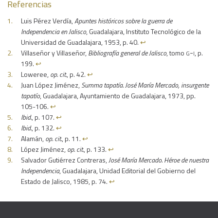
Referencias
Luis Pérez Verdía,
Apuntes históricos sobre la guerra de
Independencia en Jalisco
, Guadalajara, Instituto Tecnológico de la
Universidad de Guadalajara, 1953, p. 40.
↩︎
g-i
Villaseñor y Villaseñor,
Bibliografía general de Jalisco
, tomo
, p.
199.
↩︎
Loweree,
op. cit.
, p. 42.
↩︎
Juan López Jiménez,
Summa tapatía. José María Mercado, insurgente
tapatío
, Guadalajara, Ayuntamiento de Guadalajara, 1973, pp.
105-106.
↩︎
Ibid.
, p. 107.
↩︎
Ibid.
, p. 132.
↩︎
Alamán,
op. cit.
, p. 11.
↩︎
López Jiménez,
op. cit.
, p. 133.
↩︎
Salvador Gutiérrez Contreras,
José María Mercado. Héroe de nuestra
Independencia
, Guadalajara, Unidad Editorial del Gobierno del
Estado de Jalisco, 1985, p. 74.
↩︎