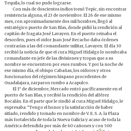
Tequila, lo cual no pudo lograrse.
Con más de doscientos indios tomó Tepic, sin encontrar
resistencia alguna, el 23 de noviembre. El 26 de ese mismo
mes, con aproximadamente dos mil hombres, llegó al
estratégico puerto de San Blas, donde pidió la rendición al
capitán de fragata José Lavayen. En el puerto reinaba el
desorden, pues el oidor Juan José Recacho daba órdenes
contrarias a las del comandante militar, Lavayen. El día 30
recibió la noticia de que el cura Miguel Hidalgo lo nombraba
comandante en jefe de las divisiones y tropas que a su
nombre se encuentren por esos rumbos. Y por la noche de
ese mismo día, el obispo Cabañas, los oidores y otros
funcionarios del régimen hispano procedentes de
Guadalajara, zarparon rumbo a Acapulco.
El 1° de diciembre, Mercado entró pacíficamente en el
puerto de San Blas, y recibió la rendición del alférez
Bocalán. En el parte que le rindió al cura Miguel Hidalgo, le
expresaba: “Tengo el honor y la satisfacción de haber
sitiado, rendido y tomado en nombre de V. E. S. A. la Plaza
más fortalecida de toda la Nueva Galicia y acaso de toda la
América defendida por más de 60 cañones y con 500
9