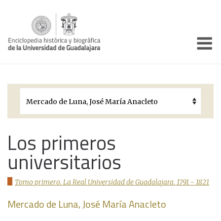
Enciclo
Presentación
Pórtico
Períodos Históricos
Biografías
Los primeros
universitarios
Galería
Documentos institucionales
Tomo primero. La Real Universidad de Guadalajara, 1791 - 1821
Mercado de Luna, José María Anacleto