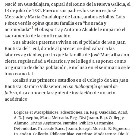
Nació en Guadalajara, capital del Reino de la Nueva Galicia, el
13 de julio de 1781. Fueron sus padres los señores José
Mercado y María Guadalupe de Luna, ambos criollos. Luis
Pérez Verdía opina que su familia era “honrada y
1
acomodada”.
El obispo fray Antonio Alcalde le impartió el
sacramento de la confirmación.
Sus abuelos paternos vivían en el poblado de San Juan
Bautista del Teul, donde al parecer se dedicaban a las
labores agrícolas, por lo que la familia de José María iba con
cierta regularidad a visitarlos, y se le llegó a suponer como
originario de dicha población, e incluso en el seminario se le
tuvo como tal.
Realizó sus primeros estudios en el Colegio de San Juan
Bautista. Ramiro Villaseñor, en su
Bibliografía general de
Jalisco
, da a conocer la siguiente invitación de un acto
académico:
Logicae et Metaphisicae. adsertiones. In. Reg. Guadalax. Acad.
A. D. Josepho, Maria Mercado. Reg. Divi Joann. Bap. Colleg y
Alumno. Divino Aspirante. Numine. Público Certamine.
Defendedae. Praeisde Bacc. Joann. Joseph Moretti. Et Figueroa.
In. eoden. Collegio. Philosophiae, catedrae. Moderatpre. Die. X.