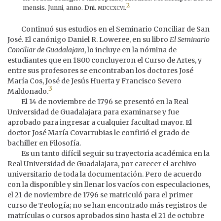
2
mdccxcvi
mensis. Junni, anno. Dni.
.
Continuó sus estudios en el Seminario Conciliar de San
José. El canónigo Daniel R. Loweree, en su libro
El Seminario
Conciliar de Guadalajara
, lo incluye en la nómina de
estudiantes que en 1800 concluyeron el Curso de Artes, y
entre sus profesores se encontraban los doctores José
María Cos, José de Jesús Huerta y Francisco Severo
3
Maldonado.
El 14 de noviembre de 1796 se presentó en la Real
Universidad de Guadalajara para examinarse y fue
aprobado para ingresar a cualquier facultad mayor. El
doctor José María Covarrubias le confirió el grado de
bachiller en Filosofía.
Es un tanto difícil seguir su trayectoria académica en la
Real Universidad de Guadalajara, por carecer el archivo
universitario de toda la documentación. Pero de acuerdo
con la disponible y sin llenar los vacíos con especulaciones,
el 21 de noviembre de 1796 se matriculó para el primer
curso de Teología; no se han encontrado más registros de
matrículas o cursos aprobados sino hasta el 21 de octubre