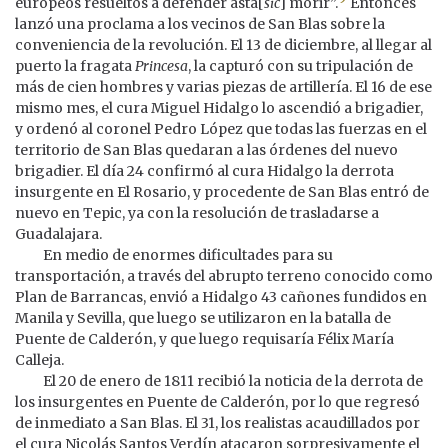
europeos resueltos a defender asta[
sic
] morir”.
Entonces
lanzó una proclama a los vecinos de San Blas sobre la
conveniencia de la revolución. El 13 de diciembre, al llegar al
puerto la fragata
Princesa
, la capturó con su tripulación de
más de cien hombres y varias piezas de artillería. El 16 de ese
mismo mes, el cura Miguel Hidalgo lo ascendió a brigadier,
y ordenó al coronel Pedro López que todas las fuerzas en el
territorio de San Blas quedaran a las órdenes del nuevo
brigadier. El día 24 confirmó al cura Hidalgo la derrota
insurgente en El Rosario, y procedente de San Blas entró de
nuevo en Tepic, ya con la resolución de trasladarse a
Guadalajara.
En medio de enormes dificultades para su
transportación, a través del abrupto terreno conocido como
Plan de Barrancas, envió a Hidalgo 43 cañones fundidos en
Manila y Sevilla, que luego se utilizaron en la batalla de
Puente de Calderón, y que luego requisaría Félix María
Calleja.
El 20 de enero de 1811 recibió la noticia de la derrota de
los insurgentes en Puente de Calderón, por lo que regresó
de inmediato a San Blas. El 31, los realistas acaudillados por
el cura Nicolás Santos Verdín atacaron sorpresivamente el