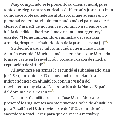
Muy complicado se le presentó su dilema moral, pues
tenía que elegir entre sus ideales de libertad y justicia. O bien
como sacerdote someterse al obispo, al que además en lo
personal veneraba. Finalmente pudo más el patriota que el
clérigo. Y así, el 2 de noviembre comunicó a su padre que
había decidido adherirse al movimiento insurgente; y le
escribió: “Heme cambiando en ministro de la justicia
6
armada, después de haberlo sido de la Justicia Divina [...]”.
Su decisión causó tal conmoción, que incluso Lucas
Alamán escribió: “Mucho llamó la atención el que Mercado
tomase parte en la revolución, porque gozaba de mucha
7
reputación de virtud”.
Al levantarse en armas lo secundó el subdelegado Juan
José Zea, con quien el 13 de noviembre proclamó la
independencia en Ahualulco, con una visión del
movimiento muy clara: “La liberación de la Nueva España
8
del dominio de la Corona”.
La campaña militar del cura José María Mercado
presentó los siguientes acontecimientos. Salió de Ahualulco
para Etzatlán el 18 de noviembre de 1810, y comisionó al
sacerdote Rafael Pérez para que ocupara Amatitán y