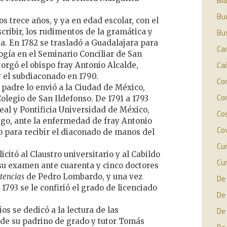
Bl
Buc
os trece años, y ya en edad escolar, con el
scribir, los rudimentos de la gramática y
Bu
a. En 1782 se trasladó a Guadalajara para
Ca
logía en el Seminario Conciliar de San
Ca
torgó el obispo fray Antonio Alcalde,
y el subdiaconado en 1790.
Cor
 padre lo envió a la Ciudad de México,
Cor
olegio de San Ildefonso. De 1791 a 1793
Real y Pontificia Universidad de México,
Cos
ego, ante la enfermedad de fray Antonio
Cov
o para recibir el diaconado de manos del
Cu
icitó al Claustro universitario y al Cabildo
Cu
 su examen ante cuarenta y cinco doctores
tencias
de Pedro Lombardo, y una vez
De 
1793 se le confirió el grado de licenciado
De
ios se dedicó a la lectura de las
De 
 de su padrino de grado y tutor Tomás