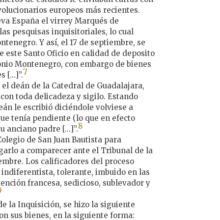
volucionarios europeos más recientes.
Nueva España el virrey Marqués de
as pesquisas inquisitoriales, lo cual
tenegro. Y así, el 17 de septiembre, se
e este Santo Oficio en calidad de deposito
tonio Montenegro, con embargo de bienes
7
[...]”.
 el deán de la Catedral de Guadalajara,
 con toda delicadeza y sigilo. Estando
án le escribió diciéndole volviese a
ue tenía pendiente (lo que en efecto
8
 anciano padre [...]”.
 Colegio de San Juan Bautista para
garlo a comparecer ante el Tribunal de la
iembre. Los calificadores del proceso
indiferentista, tolerante, imbuido en las
ención francesa, sedicioso, sublevador y
9
e la Inquisición, se hizo la siguiente
on sus bienes, en la siguiente forma: