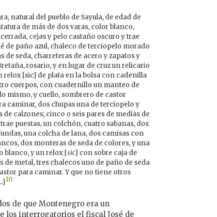
a, natural del pueblo de Sayula, de edad de
tatura de más de dos varas, color blanco,
 cerrada, cejas y pelo castaño oscuro y trae
lé de paño azul, chaleco de terciopelo morado
 de seda, charreteras de acero y zapatos y
retaña, rosario, y en lugar de cruz un relicario
 relox [sic] de plata en la bolsa con cadenilla
atro cuerpos, con cuadernillo un manteo de
lo mismo, y cuello, sombrero de castor
ra caminar, dos chupas una de terciopelo y
 de calzones; cinco o seis pares de medias de
 trae puestas, un colchón, cuatro sabanas, dos
undas, una colcha de lana, dos camisas con
ancos, dos monteras de seda de colores, y una
 blanco, y un relox [
sic
] con sobre caja de
os de metal, tres chalecos uno de paño de seda
stor para caminar. Y que no tiene otros
10
.]
dos de que Montenegro era un
 los interrogatorios el fiscal José de