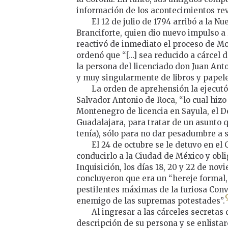
información de los acontecimientos re
El 12 de julio de 1794 arribó a la 
Branciforte, quien dio nuevo impulso a l
reactivó de inmediato el proceso de Mon
ordenó que “[…] sea reducido a cárcel d
la persona del licenciado don Juan An
y muy singularmente de libros y papeles 
La orden de aprehensión la ejecutó
Salvador Antonio de Roca, “lo cual hizo
Montenegro de licencia en Sayula, el De
Guadalajara, para tratar de un asunto q
tenía), sólo para no dar pesadumbre a su
El 24 de octubre se le detuvo en el
conducirlo a la Ciudad de México y obli
Inquisición, los días 18, 20 y 22 de nov
concluyeron que era un “hereje formal, 
pestilentes máximas de la furiosa Conv
enemigo de las supremas potestades”.
Al ingresar a las cárceles secretas d
descripción de su persona y se enlistar