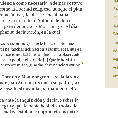
Múz
pendencia como necesaria. Además sostuvo
Pa
omo la libertad religiosa, aunque el plan
 como única y la obediencia al papa.
Pér
presentó ante Juan Antonio de Ibarra,
Ra
ón, para denunciar a Montenegro. Al día
iar su declaración, en la cual
Sá
Tá
resado Montenegro, no le ha parecido muy
tiene mucha inclinación a las mujeres, que es
Vá
nversaciones [...] Que también le ha observado
Vel
a visto perder el sentido [...] Que le ha visto
2
a visto oír misa y guardar abstinencia y ayuno.
Vél
Viz
e Gorriño y Montenegro se trasladaron a
onde Juan Antonio recibió a su padre y a su
a casado al enviudar, y finalmente el 7 de
ia ante la Inquisición y declaró sobre la
negro y que le había hablado a solas de
la cual ya estaban comprometidos entre