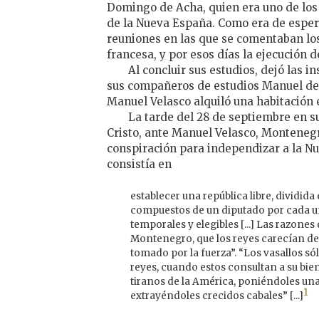
Domingo de Acha, quien era uno de los
de la Nueva España. Como era de esper
reuniones en las que se comentaban lo
francesa, y por esos días la ejecución d
Al concluir sus estudios, dejó las i
sus compañeros de estudios Manuel de
Manuel Velasco alquiló una habitación e
La tarde del 28 de septiembre en su
Cristo, ante Manuel Velasco, Montenegr
conspiración para independizar a la Nu
consistía en
establecer una república libre, dividi
compuestos de un diputado por cada una 
temporales y elegibles [...] Las razone
Montenegro, que los reyes carecían de t
tomado por la fuerza”. “Los vasallos só
reyes, cuando estos consultan a su bie
tiranos de la América, poniéndoles una
1
extrayéndoles crecidos cabales” [...]