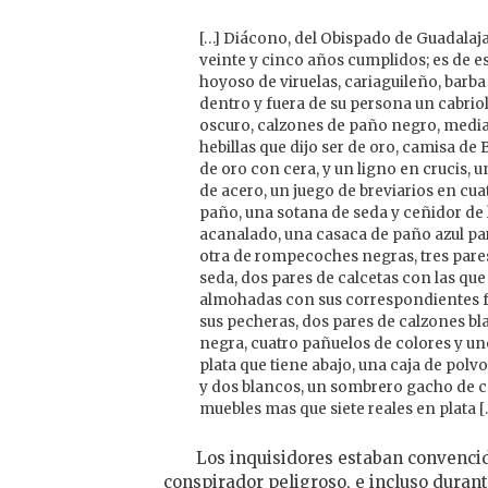
[…] Diácono, del Obispado de Guadalajar
veinte y cinco años cumplidos; es de es
hoyoso de viruelas, cariaguileño, barba
dentro y fuera de su persona un cabrio
oscuro, calzones de paño negro, medias
hebillas que dijo ser de oro, camisa de B
de oro con cera, y un ligno en crucis, un
de acero, un juego de breviarios en cu
paño, una sotana de seda y ceñidor de 
acanalado, una casaca de paño azul pa
otra de rompecoches negras, tres pares
seda, dos pares de calcetas con las que
almohadas con sus correspondientes f
sus pecheras, dos pares de calzones bl
negra, cuatro pañuelos de colores y uno
plata que tiene abajo, una caja de polv
y dos blancos, un sombrero gacho de ca
muebles mas que siete reales en plata [..
Los inquisidores estaban convenci
conspirador peligroso, e incluso durante