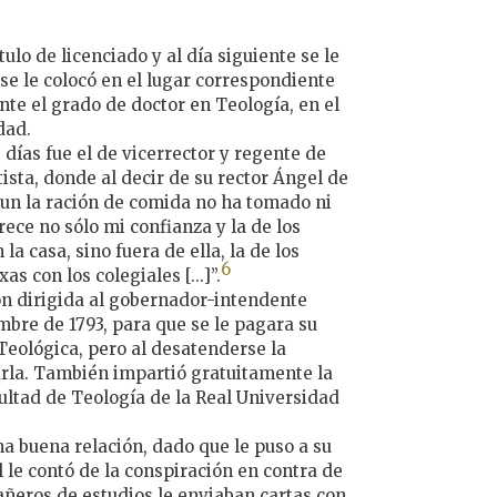
tulo de licenciado y al día siguiente se le
se le colocó en el lugar correspondiente
nte el grado de doctor en Teología, en el
dad.
ías fue el de vicerrector y regente de
ista, donde al decir de su rector Ángel de
 aun la ración de comida no ha tomado ni
ece no sólo mi confianza y la de los
a casa, sino fuera de ella, la de los
6
 con los colegiales [...]”.
ión dirigida al gobernador-intendente
mbre de 1793, para que se le pagara su
Teológica, pero al desatenderse la
rla. También impartió gratuitamente la
cultad de Teología de la Real Universidad
una buena relación, dado que le puso a su
l le contó de la conspiración en contra de
añeros de estudios le enviaban cartas con