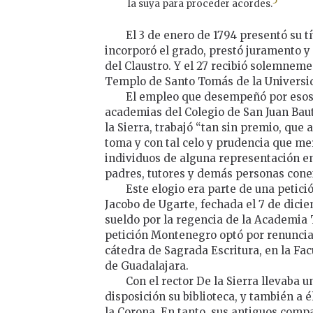
5
la suya para proceder acordes.
El 3 de enero de 1794 presentó su tí
incorporó el grado, prestó juramento y 
del Claustro. Y el 27 recibió solemneme
Templo de Santo Tomás de la Universi
El empleo que desempeñó por esos d
academias del Colegio de San Juan Baut
la Sierra, trabajó “tan sin premio, que
toma y con tal celo y prudencia que mer
individuos de alguna representación en l
padres, tutores y demás personas conexas
Este elogio era parte de una petic
Jacobo de Ugarte, fechada el 7 de dicie
sueldo por la regencia de la Academia 
petición Montenegro optó por renuncia
cátedra de Sagrada Escritura, en la Fa
de Guadalajara.
Con el rector De la Sierra llevaba 
disposición su biblioteca, y también a é
la Corona. En tanto, sus antiguos comp