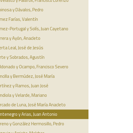
Velasco y Palafox, Francisco Lorenzo
inosa y Dávalos, Pedro
mez Farías, Valentín
mez-Portugal y Solís, Juan Cayetano
rera y Ayón, Anacleto
rta Leal, José de Jesús
arte y Sobrados, Agustín
ldonado y Ocampo, Francisco Severo
cilla y Bermúdez, José María
rtínez y Ramos, Juan José
diola y Velarde, Mariano
rcado de Luna, José María Anacleto
tenegro y Arias, Juan Antonio
reno y González Hermosillo, Pedro