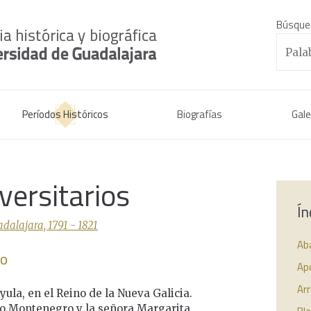
Búsque
Períodos Históricos
Biografías
Gale
versitarios
Ín
dalajara, 1791 - 1821
Aba
io
Apo
Arr
yula, en el Reino de la Nueva Galicia.
go Montenegro y la señora Margarita