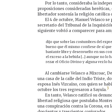
Por lo tanto, consideraba la inde
proposiciones consideradas heréticas, c
libertador sostenía la religión católica
El 4 de octubre, Manuel Velasco se 
secretario del Tribunal de la Inquisici
siguiente volvió a comparecer para ampl
dijo que sobre las costumbres del exp
bueno que él mismo confiese de sí que 
bastante libre y desenvuelto en sus co
el exceso a la bebida [...] aunque no lo h
rezar el Oficio Divino y alguna vez lo h
Al cambiarse Velasco a Mixcoac, D
una casa de la calle del Indio Triste, d
esposa Inés Vizcaíno, con quien se habí
3
octubre los tres regresaron a Sayula.
En tanto, Velasco ratificó su denunc
libertad religiosa que postulaba Monte
una conspiración contra la Corona, en 
doscientos y trescientos conjurados.