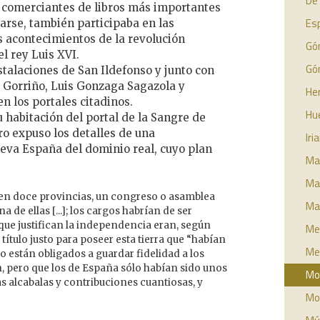
De 
 comerciantes de libros más importantes
Esp
arse, también participaba en las
s acontecimientos de la revolución
Gó
el rey Luis XVI.
Gó
nstalaciones de San Ildefonso y junto con
 Gorriño, Luis Gonzaga Sagazola y
Her
n los portales citadinos.
Hue
 habitación del portal de la Sangre de
o expuso los detalles de una
Iri
eva España del dominio real, cuyo plan
Ma
Man
da en doce provincias, un congreso o asamblea
Ma
de ellas [...]; los cargos habrían de ser
s que justifican la independencia eran, según
Men
ítulo justo para poseer esta tierra que “habían
Me
lo están obligados a guardar fidelidad a los
n, pero que los de España sólo habían sido unos
Mon
s alcabalas y contribuciones cuantiosas, y
Mo