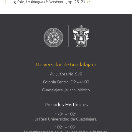
Iguíniz,
La Antigua Universidad
…, pp. 26-27
↩︎
Universidad de Guadalajara
Av. Juárez No. 976
Colonia Centro, C.P. 44100
Guadalajara, Jalisco, México
Periodos Históricos
1791 - 1821
La Real Universidad de Guadalajara.
1821 - 1861
La confrontación de la Universidad y el instituto.