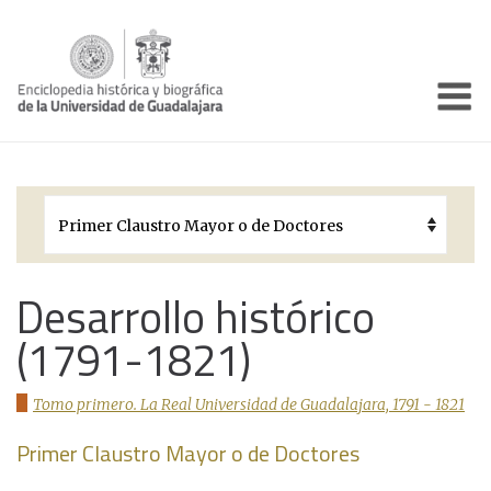
Enciclo
Presentación
Pórtico
Períodos Históricos
Biografías
Desarrollo histórico
(1791-1821)
Galería
Documentos institucionales
Tomo primero. La Real Universidad de Guadalajara, 1791 - 1821
Primer Claustro Mayor o de Doctores