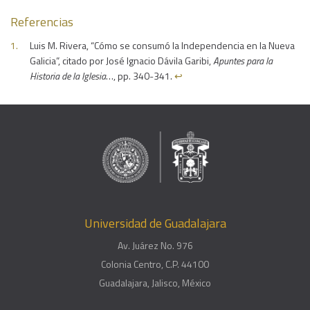
Referencias
Luis M. Rivera, “Cómo se consumó la Independencia en la Nueva
Galicia”, citado por José Ignacio Dávila Garibi,
Apuntes para la
Historia de la Iglesia
…, pp. 340-341.
↩︎
Universidad de Guadalajara
Av. Juárez No. 976
Colonia Centro, C.P. 44100
Guadalajara, Jalisco, México