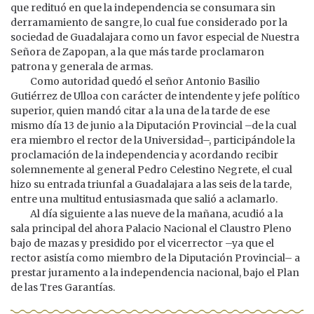
que redituó en que la independencia se consumara sin
derramamiento de sangre, lo cual fue considerado por la
sociedad de Guadalajara como un favor especial de Nuestra
Señora de Zapopan, a la que más tarde proclamaron
patrona y generala de armas.
Como autoridad quedó el señor Antonio Basilio
Gutiérrez de Ulloa con carácter de intendente y jefe político
superior, quien mandó citar a la una de la tarde de ese
mismo día 13 de junio a la Diputación Provincial –de la cual
era miembro el rector de la Universidad–, participándole la
proclamación de la independencia y acordando recibir
solemnemente al general Pedro Celestino Negrete, el cual
hizo su entrada triunfal a Guadalajara a las seis de la tarde,
entre una multitud entusiasmada que salió a aclamarlo.
Al día siguiente a las nueve de la mañana, acudió a la
sala principal del ahora Palacio Nacional el Claustro Pleno
bajo de mazas y presidido por el vicerrector –ya que el
rector asistía como miembro de la Diputación Provincial– a
prestar juramento a la independencia nacional, bajo el Plan
de las Tres Garantías.