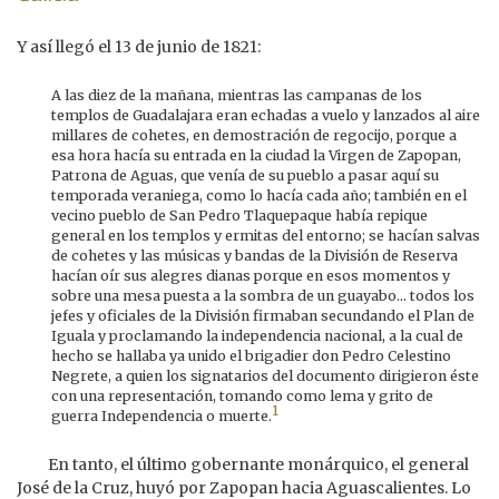
Y así llegó el 13 de junio de 1821:
A las diez de la mañana, mientras las campanas de los
templos de Guadalajara eran echadas a vuelo y lanzados al aire
millares de cohetes, en demostración de regocijo, porque a
esa hora hacía su entrada en la ciudad la Virgen de Zapopan,
Patrona de Aguas, que venía de su pueblo a pasar aquí su
temporada veraniega, como lo hacía cada año; también en el
vecino pueblo de San Pedro Tlaquepaque había repique
general en los templos y ermitas del entorno; se hacían salvas
de cohetes y las músicas y bandas de la División de Reserva
hacían oír sus alegres dianas porque en esos momentos y
sobre una mesa puesta a la sombra de un guayabo... todos los
jefes y oficiales de la División firmaban secundando el Plan de
Iguala y proclamando la independencia nacional, a la cual de
hecho se hallaba ya unido el brigadier don Pedro Celestino
Negrete, a quien los signatarios del documento dirigieron éste
con una representación, tomando como lema y grito de
1
guerra Independencia o muerte.
En tanto, el último gobernante monárquico, el general
José de la Cruz, huyó por Zapopan hacia Aguascalientes. Lo