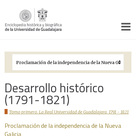
Enciclo
Presentación
Pórtico
Períodos Históricos
Biografías
Desarrollo histórico
(1791-1821)
Galería
Documentos institucionales
Tomo primero. La Real Universidad de Guadalajara, 1791 - 1821
Proclamación de la independencia de la Nueva
Galicia