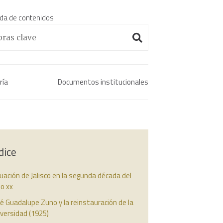
da de contenidos
Enciclopedia histórica 
ría
Documentos institucionales
dice
uación de Jalisco en la segunda década del
lo xx
é Guadalupe Zuno y la reinstauración de la
versidad (1925)