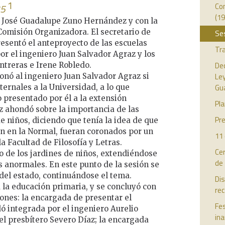
1
Com
25
(19
o José Guadalupe Zuno Hernández y con la
Comisión Organizadora. El secretario de
Se
resentó el anteproyecto de las escuelas
Tr
or el ingeniero Juan Salvador Agraz y los
Dec
ntreras e Irene Robledo.
Ley
onó al ingeniero Juan Salvador Agraz si
Gua
ernales a la Universidad, a lo que
 presentado por él a la extensión
Pla
z ahondó sobre la importancia de las
Pre
e niños, diciendo que tenía la idea de que
an en la Normal, fueran coronados por un
11
a Facultad de Filosofía y Letras.
Cer
o de los jardines de niños, extendiéndose
de
os anormales. En este punto de la sesión se
 del estado, continuándose el tema.
Dis
a la educación primaria, y se concluyó con
rec
iones: la encargada de presentar el
Fes
ó integrada por el ingeniero Aurelio
ina
el presbítero Severo Díaz; la encargada