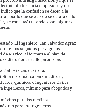
al provocó una larga discusión ya que el
blecimiento formaría empleados y no
indicó que la confusión se debía a la
ial, por lo que se acordó se dejara en lo
al, y se concluyó tratando sobre algunas
cuela.
 estado. El ingeniero Juan Salvador Agraz
edimientos seguidos por algunos
 de México, al formarse el plan de
adas discusiones se llegaron a las
pecial para cada carrera.
iplina matemática para médicos y
ectos, químicos e ingenieros civiles.
ra ingenieros, mínimo para abogados y
 máximo para los médicos.
máximo para los ingenieros.