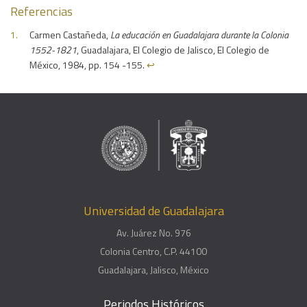
Referencias
Carmen Castañeda,
La educación en Guadalajara durante la Colonia
1552-1821
, Guadalajara, El Colegio de Jalisco, El Colegio de
México, 1984, pp. 154 -155.
↩︎
Universidad de Guadalajara
Av. Juárez No. 976
Colonia Centro, C.P. 44100
Guadalajara, Jalisco, México
Periodos Históricos