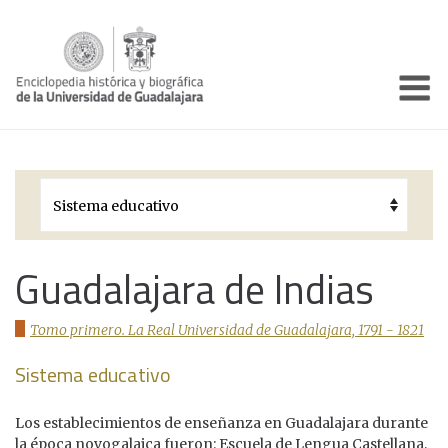
Enciclo
Presentación
Pórtico
Períodos Históricos
Biografías
Guadalajara de Indias
Galería
Tomo primero. La Real Universidad de Guadalajara, 1791 - 1821
Documentos institucionales
Sistema educativo
Los establecimientos de enseñanza en Guadalajara durante
la época novogalaica fueron: Escuela de Lengua Castellana,