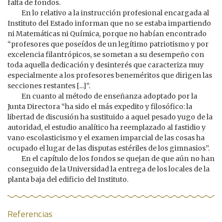
falta de fondos.
En lo relativo a la instrucción profesional encargada al
Instituto del Estado informan que no se estaba impartiendo
ni Matemáticas ni Química, porque no habían encontrado
“profesores que poseídos de un legítimo patriotismo y por
excelencia filantrópicos, se sometan a su desempeño con
toda aquella dedicación y desinterés que caracteriza muy
especialmente a los profesores beneméritos que dirigen las
secciones restantes [...]”.
En cuanto al método de enseñanza adoptado por la
Junta Directora “ha sido el más expedito y filosófico: la
libertad de discusión ha sustituido a aquel pesado yugo de la
autoridad, el estudio analítico ha reemplazado al fastidio y
vano escolasticismo y el examen imparcial de las cosas ha
ocupado el lugar de las disputas estériles de los gimnasios”.
En el capítulo de los fondos se quejan de que aún no han
conseguido de la Universidad la entrega de los locales de la
planta baja del edificio del Instituto.
Referencias