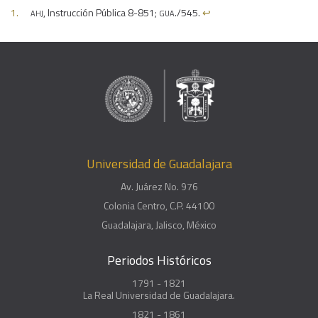
ahj
gua
, Instrucción Pública 8-851;
./545.
↩︎
Universidad de Guadalajara
Av. Juárez No. 976
Colonia Centro, C.P. 44100
Guadalajara, Jalisco, México
Periodos Históricos
1791 - 1821
La Real Universidad de Guadalajara.
1821 - 1861