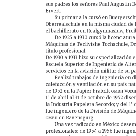
sus padres los señores Paul Augustin 
Ervert.
Su primaria la cursó en Buergersch
Oberrealschule en la misma ciudad de 
el bachillerato en Realgymnasiuw, Freib
De 1925 a 1930 cursó la licenciatur
Máquinas de Teclivishe Tochschule, Dre
título profesional.
De 1930 a 1933 hizo su especialización e
Escuela Superior de Ingeniería de Alte
servicios en la aviación militar de su p
Realizó trabajos de Ingeniería en d
calefacción y ventilación en su país nat
gmbh
de 1952 en la Papier Frabrik
Voru
1° de abril al 31 de octubre de 1952 dis
la Industria Papelera Secordo; y del 1° 
fue ingeniero de la División de Máquin
gmbh
en Ravensgurg.
Una vez radicado en México desemp
profesionales: de 1954 a 1956 fue ingen