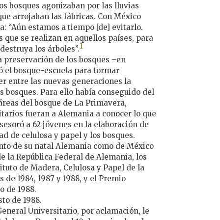
os bosques agonizaban por las lluvias
que arrojaban las fábricas. Con México
: “Aún estamos a tiempo [de] evitarlo.
 que se realizan en aquellos países, para
1
destruya los árboles”.
la preservación de los bosques –en
ió el bosque-escuela para formar
er entre las nuevas generaciones la
os bosques. Para ello había conseguido del
táreas del bosque de La Primavera,
itarios fueran a Alemania a conocer lo que
sesoró a 62 jóvenes en la elaboración de
ad de celulosa y papel y los bosques.
anto de su natal Alemania como de México
de la República Federal de Alemania, los
tituto de Madera, Celulosa y Papel de la
 de 1984, 1987 y 1988, y el Premio
o de 1988.
sto de 1988.
General Universitario, por aclamación, le