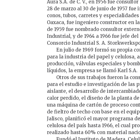
Aura S.A. de C. V., en 1956 fue consultor 
28 de marzo al 30 de junio de 1957 fue
conos, tubos, carretes y especialidades
Oaxaca, fue ingeniero constructor en la 
de 1959 fue nombrado consultor extern
Industrial, y de 1964 a 1966 fue jefe d
Consorcio Industrial S. A. Storkwerksp
En julio de 1969 formó su propia c
para la industria del papel y celulosa,
producción, válvulas especiales y bom
líquidos, la empresa se llamó Karl S.A.
Otros de sus trabajos fueron la co
para el estudio e investigación de las 
aislante, el desarrollo de intercambia
calor perdido, el diseño de la planta de
una máquina de cartón de proceso cont
de fieltro de techo con base en el equip
Jalisco, planificó el mayor programa de
celulosa del país hasta 1966, el cual pr
realizado hasta 60% con material nacio
Fundó el Instituto de Madera, Celu