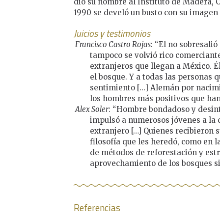
dio su nombre al Instituto de Madera, C
1990 se develó un busto con su imagen e
Juicios y testimonios
Francisco Castro Rojas
: “El no sobresalió
tampoco se volvió rico comerciante
extranjeros que llegan a México. É
el bosque. Y a todas las personas q
sentimiento [...] Alemán por nacim
los hombres más positivos que han 
Alex Soler
: “Hombre bondadoso y desint
impulsó a numerosos jóvenes a la c
extranjero […] Quienes recibieron
filosofía que les heredó, como en 
de métodos de reforestación y estr
aprovechamiento de los bosques sin
Referencias