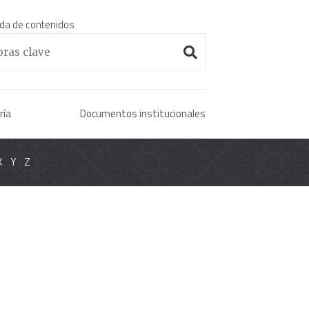
da de contenidos
Enciclopedia histórica 
ría
Documentos institucionales
X
Y
Z