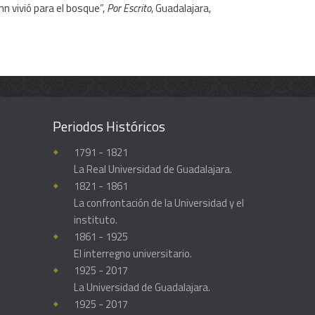
n vivió para el bosque”,
Por Escrito
, Guadalajara,
Periodos Históricos
Enciclopedia histórica y biográfica de la Universidad de Guadalajara
1791 - 1821
La Real Universidad de Guadalajara.
1821 - 1861
La confrontación de la Universidad y el
instituto.
1861 - 1925
El interregno universitario.
1925 - 2017
La Universidad de Guadalajara.
1925 - 2017