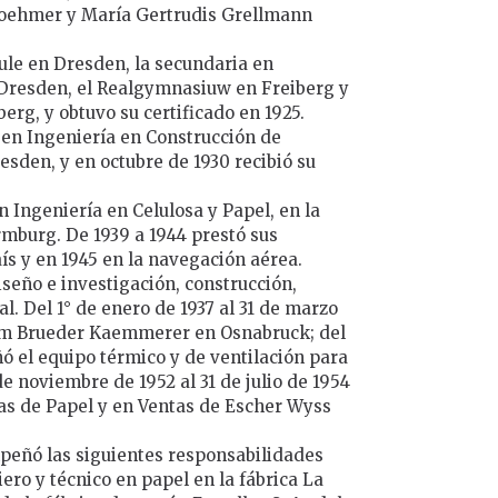
Boehmer y María Gertrudis Grellmann
ule en Dresden, la secundaria en
Dresden, el Realgymnasiuw en Freiberg y
erg, y obtuvo su certificado en 1925.
a en Ingeniería en Construcción de
sden, y en octubre de 1930 recibió su
n Ingeniería en Celulosa y Papel, en la
rmburg. De 1939 a 1944 prestó sus
aís y en 1945 en la navegación aérea.
iseño e investigación, construcción,
al. Del 1° de enero de 1937 al 31 de marzo
m Brueder Kaemmerer en Osnabruck; del
eñó el equipo térmico y de ventilación para
de noviembre de 1952 al 31 de julio de 1954
as de Papel y en Ventas de Escher Wyss
eñó las siguientes responsabilidades
iero y técnico en papel en la fábrica La