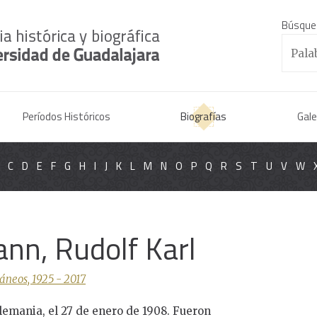
Búsque
Períodos Históricos
Biografías
Gale
C
D
E
F
G
H
I
J
K
L
M
N
O
P
Q
R
S
T
U
V
W
nn, Rudolf Karl
áneos, 1925 - 2017
lemania, el 27 de enero de 1908. Fueron