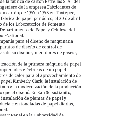
de la fábrica de cartón Estrellas S. A., del
 ingeniero de la empresa Fabricantes de
 en cartón; de 1957 a 1958 en Tuxtepec,
fábrica de papel periódico; el 20 de abril
o de los Laboratorios de Fomento
el Departamento de Papel y Celulosa del
oor-National.
ompañía para el diseño de maquinaria
 aparatos de diseño de control de
bas de su diseño y medidores de gases y
nstrucción de la primera máquina de papel
propiedades eléctricas de un papel
dores de calor para el aprovechamiento de
 papel Kimberly Clark, la instalación de
inuo y la modernización de la producción
o que él diseñó. En San Sebastianito,
 instalación de plantas de papel y
oducía cien toneladas de papel diarias,
nal.
losa y Papel en la Universidad de