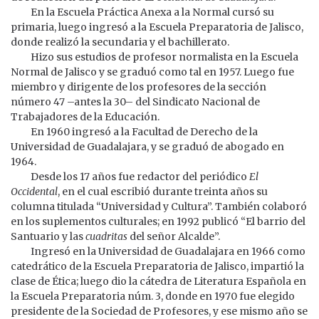
En la Escuela Práctica Anexa a la Normal cursó su
primaria, luego ingresó a la Escuela Preparatoria de Jalisco,
donde realizó la secundaria y el bachillerato.
Hizo sus estudios de profesor normalista en la Escuela
Normal de Jalisco y se graduó como tal en 1957. Luego fue
miembro y dirigente de los profesores de la sección
número 47 –antes la 30– del Sindicato Nacional de
Trabajadores de la Educación.
En 1960 ingresó a la Facultad de Derecho de la
Universidad de Guadalajara, y se graduó de abogado en
1964.
Desde los 17 años fue redactor del periódico
El
Occidental
, en el cual escribió durante treinta años su
columna titulada “Universidad y Cultura”. También colaboró
en los suplementos culturales; en 1992 publicó “El barrio del
Santuario y las
cuadritas
del señor Alcalde”.
Ingresó en la Universidad de Guadalajara en 1966 como
catedrático de la Escuela Preparatoria de Jalisco, impartió la
clase de Ética; luego dio la cátedra de Literatura Española en
la Escuela Preparatoria núm. 3, donde en 1970 fue elegido
presidente de la Sociedad de Profesores, y ese mismo año se