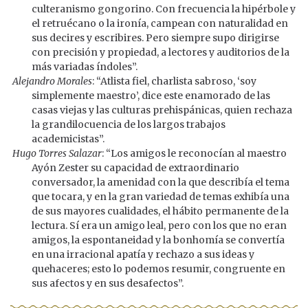
culteranismo gongorino. Con frecuencia la hipérbole y
el retruécano o la ironía, campean con naturalidad en
sus decires y escribires. Pero siempre supo dirigirse
con precisión y propiedad, a lectores y auditorios de la
más variadas índoles”.
Alejandro Morales
: “Atlista fiel, charlista sabroso, ‘soy
simplemente maestro’, dice este enamorado de las
casas viejas y las culturas prehispánicas, quien rechaza
la grandilocuencia de los largos trabajos
academicistas”.
Hugo Torres Salazar
: “Los amigos le reconocían al maestro
Ayón Zester su capacidad de extraordinario
conversador, la amenidad con la que describía el tema
que tocara, y en la gran variedad de temas exhibía una
de sus mayores cualidades, el hábito permanente de la
lectura. Sí era un amigo leal, pero con los que no eran
amigos, la espontaneidad y la bonhomía se convertía
en una irracional apatía y rechazo a sus ideas y
quehaceres; esto lo podemos resumir, congruente en
sus afectos y en sus desafectos”.