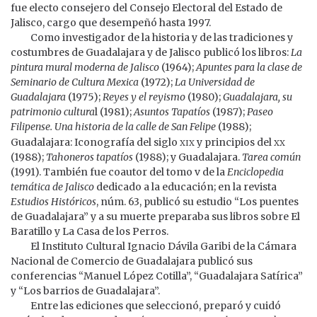
fue electo consejero del Consejo Electoral del Estado de
Jalisco, cargo que desempeñó hasta 1997.
Como investigador de la historia y de las tradiciones y
costumbres de Guadalajara y de Jalisco publicó los libros:
La
pintura mural moderna de Jalisco
(1964);
Apuntes para la clase de
Seminario de Cultura Mexica
(1972);
La Universidad de
Guadalajara
(1975);
Reyes y el reyismo
(1980);
Guadalajara, su
patrimonio cultura
l (1981);
Asuntos Tapatíos
(1987);
Paseo
Filipense. Una historia de la calle de San Felipe
(1988);
xix
xx
Guadalajara: Iconografía del siglo
y principios del
(1988);
Tahoneros tapatíos
(1988); y Guadalajara.
Tarea común
(1991). También fue coautor del tomo v de la
Enciclopedia
temática de Jalisco
dedicado a la educación; en la revista
Estudios Históricos
, núm. 63, publicó su estudio “Los puentes
de Guadalajara” y a su muerte preparaba sus libros sobre El
Baratillo y La Casa de los Perros.
El Instituto Cultural Ignacio Dávila Garibi de la Cámara
Nacional de Comercio de Guadalajara publicó sus
conferencias “Manuel López Cotilla”, “Guadalajara Satírica”
y “Los barrios de Guadalajara”.
Entre las ediciones que seleccionó, preparó y cuidó