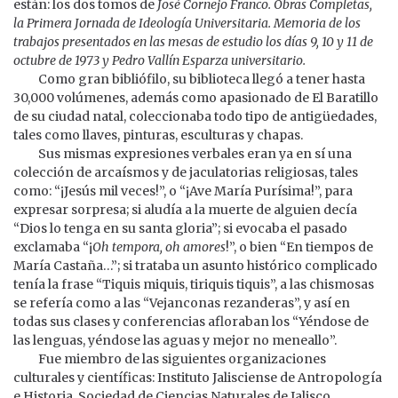
están: los dos tomos de
José Cornejo Franco. Obras Completas,
la Primera Jornada de Ideología Universitaria. Memoria de los
trabajos presentados en las mesas de estudio los días 9, 10 y 11 de
octubre de 1973 y Pedro Vallín Esparza universitario.
Como gran bibliófilo, su biblioteca llegó a tener hasta
30,000 volúmenes, además como apasionado de El Baratillo
de su ciudad natal, coleccionaba todo tipo de antigüedades,
tales como llaves, pinturas, esculturas y chapas.
Sus mismas expresiones verbales eran ya en sí una
colección de arcaísmos y de jaculatorias religiosas, tales
como: “¡Jesús mil veces!”, o “¡Ave María Purísima!”, para
expresar sorpresa; si aludía a la muerte de alguien decía
“Dios lo tenga en su santa gloria”; si evocaba el pasado
exclamaba “¡
Oh tempora, oh amores
!”, o bien “En tiempos de
María Castaña…”; si trataba un asunto histórico complicado
tenía la frase “Tiquis miquis, tiriquis tiquis”, a las chismosas
se refería como a las “Vejanconas rezanderas”, y así en
todas sus clases y conferencias afloraban los “Yéndose de
las lenguas, yéndose las aguas y mejor no meneallo”.
Fue miembro de las siguientes organizaciones
culturales y científicas: Instituto Jalisciense de Antropología
e Historia, Sociedad de Ciencias Naturales de Jalisco,