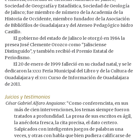
Sociedad de Geografía y Estadística, Sociedad de Geología
de Jalisco; fue miembro de número de la Academia de la
Historia de Occidente, miembro fundador de la Asociación
de Bibliófilos de Guadalajara y del Ateneo Pedagógico Isidro
Castillo.
El gobierno del estado de Jalisco le otorgó en 1984 la
presea José Clemente Orozco como “Jalisciense
Distinguido”, y también recibió el Premio Estatal de
Periodismo.
El 20 de enero de 1999 falleció en su ciudad natal, y se le
xxxi
dedicaron la
Feria Municipal del Libro y de la Cultura de
xvii
Guadalajara y el
Curso de Información de Guadalajara
de 2011.
Juicios y testimonios
César Gabriel Alfaro Anguiano
: “Como conferencista, en sus
más de cien intervenciones, los temas siempre fueron
tratados a profundidad. La prosa de sus escritos es ágil,
la anécdota fresca, la cita precisa, el dato certero.
Salpicados con inteligentes juegos de palabras una
veces, y otras con habla que bien pudiera calificarse de