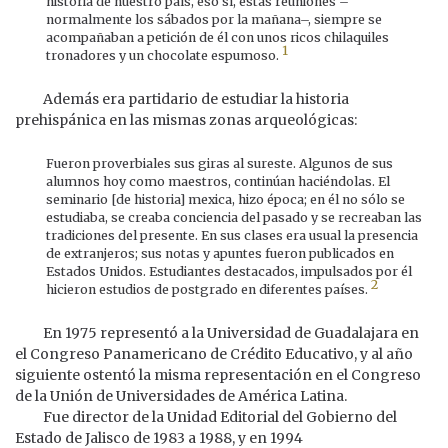
historia de nuestro país, eso sí, estas reuniones –
normalmente los sábados por la mañana–, siempre se
acompañaban a petición de él con unos ricos chilaquiles
1
tronadores y un chocolate espumoso.
Además era partidario de estudiar la historia
prehispánica en las mismas zonas arqueológicas:
Fueron proverbiales sus giras al sureste. Algunos de sus
alumnos hoy como maestros, continúan haciéndolas. El
seminario [de historia] mexica, hizo época; en él no sólo se
estudiaba, se creaba conciencia del pasado y se recreaban las
tradiciones del presente. En sus clases era usual la presencia
de extranjeros; sus notas y apuntes fueron publicados en
Estados Unidos. Estudiantes destacados, impulsados por él
2
hicieron estudios de postgrado en diferentes países.
En 1975 representó a la Universidad de Guadalajara en
el Congreso Panamericano de Crédito Educativo, y al año
siguiente ostentó la misma representación en el Congreso
de la Unión de Universidades de América Latina.
Fue director de la Unidad Editorial del Gobierno del
Estado de Jalisco de 1983 a 1988, y en 1994