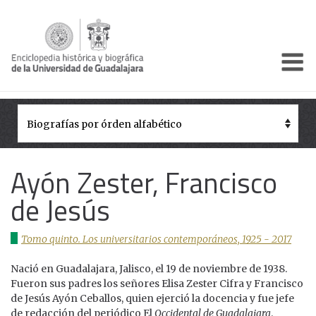
Enciclo
Presentación
Pórtico
Períodos Históricos
Ayón Zester, Francisco
Biografías
de Jesús
Galería
Tomo quinto. Los universitarios contemporáneos, 1925 - 2017
Documentos institucionales
Nació en Guadalajara, Jalisco, el 19 de noviembre de 1938.
Fueron sus padres los señores Elisa Zester Cifra y Francisco
de Jesús Ayón Ceballos, quien ejerció la docencia y fue jefe
de redacción del periódico El
Occidental de Guadalajara
.