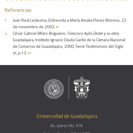
Referencias
Juan Real Ledezma. Entrevista a María Amalia Flores Moreno, 22
de noviembre de 2003.
↩︎
César Gabriel Alfaro Anguiano,
Francisco Ayón Zester y su obra
,
Guadalajara, Instituto Ignacio Dávila Garibi de la Cámara Nacional
de Comercio de Guadalajara, 2000, Serie Testimonios del Siglo
xx
, p.13.
↩︎
Universidad de Guadalajara
Av. Juárez No. 976