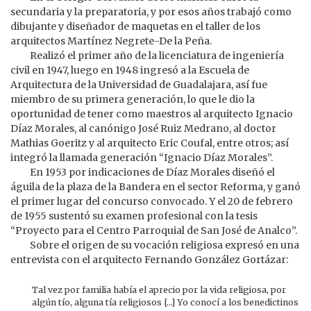
secundaria y la preparatoria, y por esos años trabajó como
dibujante y diseñador de maquetas en el taller de los
arquitectos Martínez Negrete-De la Peña.
Realizó el primer año de la licenciatura de ingeniería
civil en 1947, luego en 1948 ingresó a la Escuela de
Arquitectura de la Universidad de Guadalajara, así fue
miembro de su primera generación, lo que le dio la
oportunidad de tener como maestros al arquitecto Ignacio
Díaz Morales, al canónigo José Ruiz Medrano, al doctor
Mathias Goeritz y al arquitecto Eric Coufal, entre otros; así
integró la llamada generación “Ignacio Díaz Morales”.
En 1953 por indicaciones de Díaz Morales diseñó el
águila de la plaza de la Bandera en el sector Reforma, y ganó
el primer lugar del concurso convocado. Y el 20 de febrero
de 1955 sustentó su examen profesional con la tesis
“Proyecto para el Centro Parroquial de San José de Analco”.
Sobre el origen de su vocación religiosa expresó en una
entrevista con el arquitecto Fernando González Gortázar:
Tal vez por familia había el aprecio por la vida religiosa, por
algún tío, alguna tía religiosos […] Yo conocí a los benedictinos