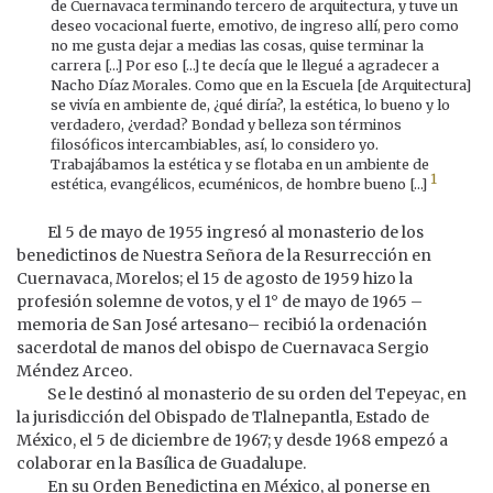
de Cuernavaca terminando tercero de arquitectura, y tuve un
deseo vocacional fuerte, emotivo, de ingreso allí, pero como
no me gusta dejar a medias las cosas, quise terminar la
carrera […] Por eso […] te decía que le llegué a agradecer a
Nacho Díaz Morales. Como que en la Escuela [de Arquitectura]
se vivía en ambiente de, ¿qué diría?, la estética, lo bueno y lo
verdadero, ¿verdad? Bondad y belleza son términos
filosóficos intercambiables, así, lo considero yo.
Trabajábamos la estética y se flotaba en un ambiente de
1
estética, evangélicos, ecuménicos, de hombre bueno […]
El 5 de mayo de 1955 ingresó al monasterio de los
benedictinos de Nuestra Señora de la Resurrección en
Cuernavaca, Morelos; el 15 de agosto de 1959 hizo la
profesión solemne de votos, y el 1° de mayo de 1965 –
memoria de San José artesano– recibió la ordenación
sacerdotal de manos del obispo de Cuernavaca Sergio
Méndez Arceo.
Se le destinó al monasterio de su orden del Tepeyac, en
la jurisdicción del Obispado de Tlalnepantla, Estado de
México, el 5 de diciembre de 1967; y desde 1968 empezó a
colaborar en la Basílica de Guadalupe.
En su Orden Benedictina en México, al ponerse en