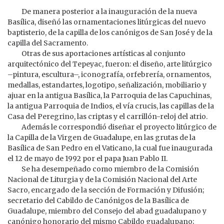
De manera posterior a la inauguración de la nueva
Basílica, diseñó las ornamentaciones litúrgicas del nuevo
baptisterio, de la capilla de los canónigos de San José y de la
capilla del Sacramento.
Otras de sus aportaciones artísticas al conjunto
arquitectónico del Tepeyac, fueron: el diseño, arte litúrgico
–pintura, escultura–, iconografía, orfebrería, ornamentos,
medallas, estandartes, logotipo, señalización, mobiliario y
ajuar en la antigua Basílica, la Parroquia de las Capuchinas,
la antigua Parroquia de Indios, el vía crucis, las capillas de la
Casa del Peregrino, las criptas y el carrillón-reloj del atrio.
Además le correspondió diseñar el proyecto litúrgico de
la Capilla de la Virgen de Guadalupe, en las grutas de la
Basílica de San Pedro en el Vaticano, la cual fue inaugurada
el 12 de mayo de 1992 por el papa Juan Pablo II.
Se ha desempeñado como miembro de la Comisión
Nacional de Liturgia y de la Comisión Nacional del Arte
Sacro, encargado de la sección de Formación y Difusión;
secretario del Cabildo de Canónigos de la Basílica de
Guadalupe, miembro del Consejo del abad guadalupano y
canónigo honorario del mismo Cabildo guadalupano;