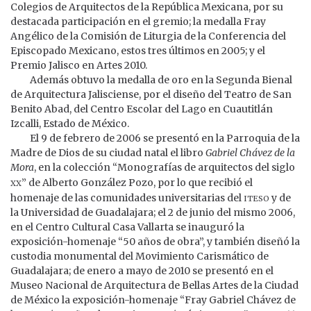
Colegios de Arquitectos de la República Mexicana, por su
destacada participación en el gremio; la medalla Fray
Angélico de la Comisión de Liturgia de la Conferencia del
Episcopado Mexicano, estos tres últimos en 2005; y el
Premio Jalisco en Artes 2010.
Además obtuvo la medalla de oro en la Segunda Bienal
de Arquitectura Jalisciense, por el diseño del Teatro de San
Benito Abad, del Centro Escolar del Lago en Cuautitlán
Izcalli, Estado de México.
El 9 de febrero de 2006 se presentó en la Parroquia de la
Madre de Dios de su ciudad natal el libro
Gabriel Chávez de la
Mora
, en la colección “Monografías de arquitectos del siglo
xx
” de Alberto González Pozo, por lo que recibió el
iteso
homenaje de las comunidades universitarias del
y de
la Universidad de Guadalajara; el 2 de junio del mismo 2006,
en el Centro Cultural Casa Vallarta se inauguró la
exposición-homenaje “50 años de obra”, y también diseñó la
custodia monumental del Movimiento Carismático de
Guadalajara; de enero a mayo de 2010 se presentó en el
Museo Nacional de Arquitectura de Bellas Artes de la Ciudad
de México la exposición-homenaje “Fray Gabriel Chávez de