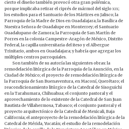
cierto el diseño también provocó otra gran polémica,
xix
porque implicaba retirar el ciprés de mármol del siglo
;
los estudios para el Santuario de los Mártires en Jalisco; la
Parroquia de la Madre de Dios en Guadalajara; la Basílica de
Nuestra Señora de Guadalupe en Monterrey; el Santuario
Guadalupano de Zamora; la Parroquia de San Martín de
Porres en la colonia Campestre-Aragón de México, Distrito
Federal, la capilla universitaria del iteso y el Albergue
Trinitario, ambos en Guadalajara; y habría que agregar los
múltiples centros parroquiales.
Son también de su autoría las siguientes obras: la
remodelación litúrgica de la Parroquia de la Asunción, en la
Ciudad de México; el proyecto de remodelación litúrgica de
la Parroquia de San Buenaventura, en Maconí, Querétaro; el
reacondicionamiento litúrgico de la Catedral de Sisoguichi
en la Tarahumara, Chihuahua; el conjunto pastoral y el
aprovechamiento de lo existente de la Catedral de San Juan
Bautista de Villahermosa, Tabasco; el conjunto pastoral y el
proyecto arquitectónico de la Catedral de Mexicali, Baja
California; el anteproyecto de la remodelación litúrgica de la
Catedral de Mérida, Yucatán; el estudio de la remodelación