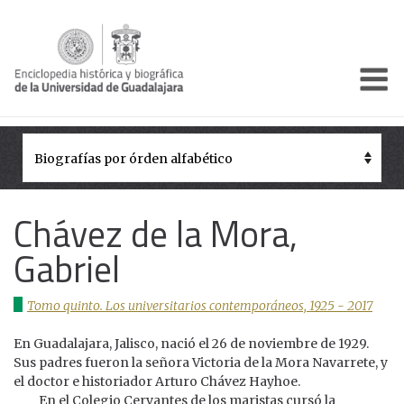
Enciclo
Presentación
Pórtico
Períodos Históricos
Chávez de la Mora,
Biografías
Gabriel
Galería
Tomo quinto. Los universitarios contemporáneos, 1925 - 2017
Documentos institucionales
En Guadalajara, Jalisco, nació el 26 de noviembre de 1929.
Sus padres fueron la señora Victoria de la Mora Navarrete, y
el doctor e historiador Arturo Chávez Hayhoe.
En el Colegio Cervantes de los maristas cursó la