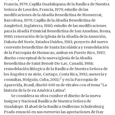
Francia, 1979; Capilla Guadalupana de la Basílica de Nuestra
Señora de Lourdes, Francia, 1979; estudio de las
modificaciones de la Abadía Benedictina de Monserrat,
Barcelona, 1979; Capilla de la Abadía Benedictina de
Amplefort, Inglaterra, 1980; estudio de las modificaciones
para la Abadía Primicial Benedictina de San Anselmo, Roma,
1980; renovación de la Iglesia de la Abadía de la Asunción,
Dakota del Norte, Estados Unidos, 1981; proyecto del nuevo
convento benedictino de Santa Escolástica y remodelación
de la Parroquia de Humacao, ambas en Puerto Rico, 1987;
diseño conceptual de la nueva iglesia de la Abadía
Benedictina de Saint Benoit-Du-Lac, Canadá, 1988;
remodelación litúrgica de la Basílica de Nuestra Señora de
los Ángeles y su atrio, Cartago, Costa Rica, 1992; asesoría y
2
consultas, Holguín, Cuba, 2002;
y en la Parroquia de
Aparecida, Brasil, diseñó 600 m de vitrales con el tema “La
historia de la fe en América Latina”.
Se considera su obra cumbre el diseño de la nueva
Insigne y Nacional Basílica de Nuestra Señora de
Guadalupe. El abad de la Basílica Guillermo Schulenburg
Prado enunció en sus
memorias
las aportaciones de fray