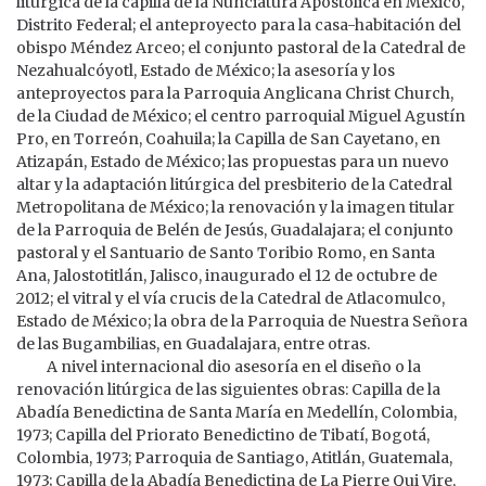
litúrgica de la capilla de la Nunciatura Apostólica en México,
Distrito Federal; el anteproyecto para la casa-habitación del
obispo Méndez Arceo; el conjunto pastoral de la Catedral de
Nezahualcóyotl, Estado de México; la asesoría y los
anteproyectos para la Parroquia Anglicana Christ Church,
de la Ciudad de México; el centro parroquial Miguel Agustín
Pro, en Torreón, Coahuila; la Capilla de San Cayetano, en
Atizapán, Estado de México; las propuestas para un nuevo
altar y la adaptación litúrgica del presbiterio de la Catedral
Metropolitana de México; la renovación y la imagen titular
de la Parroquia de Belén de Jesús, Guadalajara; el conjunto
pastoral y el Santuario de Santo Toribio Romo, en Santa
Ana, Jalostotitlán, Jalisco, inaugurado el 12 de octubre de
2012; el vitral y el vía crucis de la Catedral de Atlacomulco,
Estado de México; la obra de la Parroquia de Nuestra Señora
de las Bugambilias, en Guadalajara, entre otras.
A nivel internacional dio asesoría en el diseño o la
renovación litúrgica de las siguientes obras: Capilla de la
Abadía Benedictina de Santa María en Medellín, Colombia,
1973; Capilla del Priorato Benedictino de Tibatí, Bogotá,
Colombia, 1973; Parroquia de Santiago, Atitlán, Guatemala,
1973; Capilla de la Abadía Benedictina de La Pierre Qui Vire,