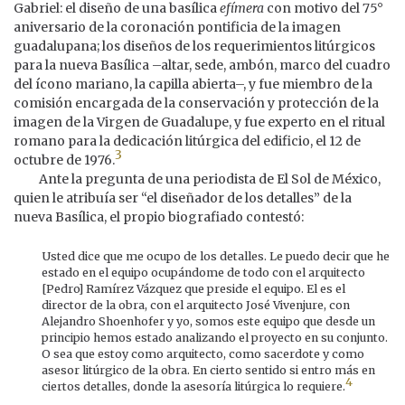
Gabriel: el diseño de una basílica
efímera
con motivo del 75°
aniversario de la coronación pontificia de la imagen
guadalupana; los diseños de los requerimientos litúrgicos
para la nueva Basílica –altar, sede, ambón, marco del cuadro
del ícono mariano, la capilla abierta–, y fue miembro de la
comisión encargada de la conservación y protección de la
imagen de la Virgen de Guadalupe, y fue experto en el ritual
romano para la dedicación litúrgica del edificio, el 12 de
3
octubre de 1976.
Ante la pregunta de una periodista de El Sol de México,
quien le atribuía ser “el diseñador de los detalles” de la
nueva Basílica, el propio biografiado contestó:
Usted dice que me ocupo de los detalles. Le puedo decir que he
estado en el equipo ocupándome de todo con el arquitecto
[Pedro] Ramírez Vázquez que preside el equipo. El es el
director de la obra, con el arquitecto José Vivenjure, con
Alejandro Shoenhofer y yo, somos este equipo que desde un
principio hemos estado analizando el proyecto en su conjunto.
O sea que estoy como arquitecto, como sacerdote y como
asesor litúrgico de la obra. En cierto sentido si entro más en
4
ciertos detalles, donde la asesoría litúrgica lo requiere.