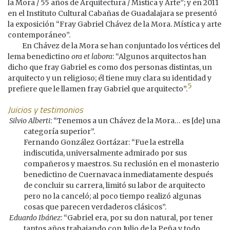
la Mora / 55 años de Arquitectura / Mística y Arte”; y en 2011
en el Instituto Cultural Cabañas de Guadalajara se presentó
la exposición “Fray Gabriel Chávez de la Mora. Mística y arte
contemporáneo”.
En Chávez de la Mora se han conjuntado los vértices del
lema benedictino
ora et labora
: “Algunos arquitectos han
dicho que fray Gabriel es como dos personas distintas, un
arquitecto y un religioso; él tiene muy clara su identidad y
5
prefiere que le llamen fray Gabriel que arquitecto”.
Juicios y testimonios
Silvio Alberti
: “Tenemos a un Chávez de la Mora… es [de] una
categoría superior”.
Fernando González Gortázar: “Fue la estrella
indiscutida, universalmente admirado por sus
compañeros y maestros. Su reclusión en el monasterio
benedictino de Cuernavaca inmediatamente después
de concluir su carrera, limitó su labor de arquitecto
pero no la canceló; al poco tiempo realizó algunas
cosas que parecen verdaderos clásicos”.
Eduardo Ibáñez
: “Gabriel era, por su don natural, por tener
tantos años trabajando con Julio de la Peña y todo