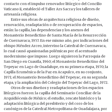
contacto con el impulso renovador litúrgico del Concilio
Vaticano ii, estableció el Taller Ars Sacra y los talleres de
artesanía religiosa.
Entre sus obras de arquitectura religiosa de diseño,
renovación, readaptación o de recuperación de espacios,
están: la capilla, las dependencias y los anexos del
Monasterio Benedictino de Santa María de la Resurrección
de Cuernavaca, 1957. En ese mismo año, por indicaciones del
obispo Méndez Arceo, intervino la Catedral de Cuernavaca,
lo cual causó apasionadas polémicas por el acentuado
modernismo que impuso. Luego siguieron la Parroquia de
San Diego en Cuautla, 1960; el Monasterio Benedictino del
Tepeyac en Lago de Guadalupe, en su primera etapa, 1970; la
Capilla Ecuménica de la Paz en Acapulco, en su conjunto,
1971; el Monasterio Benedictino del Tepeyac, en su segunda
etapa, y la ampliación del Colegio del Tepeyac del Lago, 1972.
Otros de sus diseños y readaptaciones de los espacios
litúrgicos fueron: la capilla del Seminario Conciliar de la
Arquidiócesis de México; el estudio, rescate histórico y la
adaptación litúrgica del presbiterio y del coro de los
canónigos de la Catedral Metropolitana de Guadalajara, por