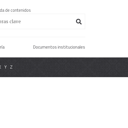
da de contenidos
Enciclopedia histórica 
ría
Documentos institucionales
X
Y
Z