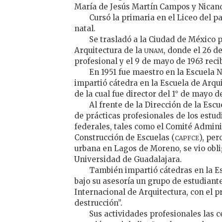
María de Jesús Martín Campos y Nican
Cursó la primaria en el Liceo del 
natal.
Se trasladó a la Ciudad de México p
unam
Arquitectura de la
, donde el 26 d
profesional y el 9 de mayo de 1963 recib
En 1951 fue maestro en la Escuela N
impartió cátedra en la Escuela de Arqu
de la cual fue director del 1° de mayo de
Al frente de la Dirección de la Esc
de prácticas profesionales de los estu
federales, tales como el Comité Admin
capfce
Construcción de Escuelas (
), per
urbana en Lagos de Moreno, se vio oblig
Universidad de Guadalajara.
También impartió cátedras en la E
bajo su asesoría un grupo de estudiant
Internacional de Arquitectura, con el pr
destrucción”.
Sus actividades profesionales las 