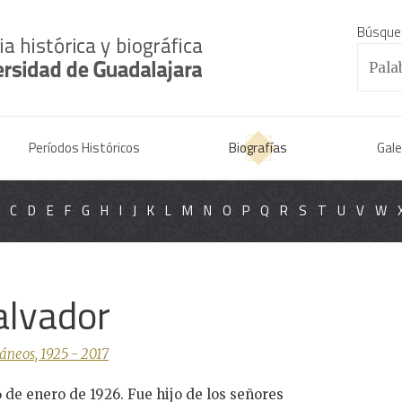
Búsque
Períodos Históricos
Biografías
Gale
C
D
E
F
G
H
I
J
K
L
M
N
O
P
Q
R
S
T
U
V
W
alvador
áneos, 1925 - 2017
6 de enero de 1926. Fue hijo de los señores