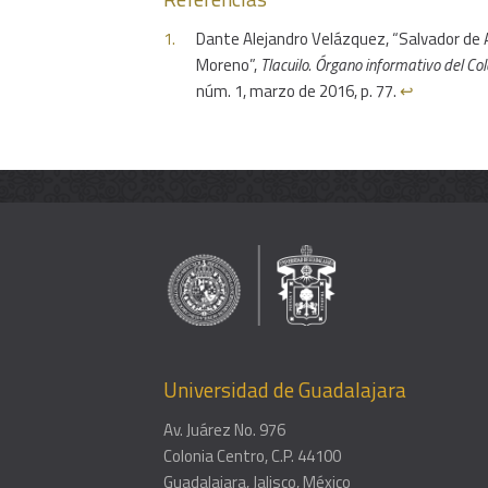
Dante Alejandro Velázquez, “Salvador de 
Moreno”,
Tlacuilo. Órgano informativo del Co
núm. 1, marzo de 2016, p. 77.
↩︎
Universidad de Guadalajara
Av. Juárez No. 976
Colonia Centro, C.P. 44100
Guadalajara, Jalisco, México