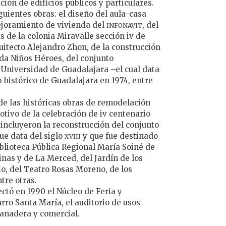
ión de edificios públicos y particulares.
guientes obras: el diseño del aula-casa
infonavit
ejoramiento de vivienda del
, del
 de la colonia Miravalle sección iv de
uitecto Alejandro Zhon, de la construcción
da Niños Héroes, del conjunto
a Universidad de Guadalajara –el cual data
o histórico de Guadalajara en 1974, entre
e las históricas obras de remodelación
otivo de la celebración de iv centenario
s incluyeron la reconstrucción del conjunto
xviii
ue data del siglo
y que fue destinado
iblioteca Pública Regional María Soiné de
nas y de La Merced, del Jardín de los
o, del Teatro Rosas Moreno, de los
ntre otras.
ctó en 1990 el Núcleo de Feria y
rro Santa María, el auditorio de usos
ganadera y comercial.