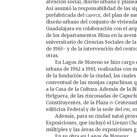
atención social, diseño urbano y planeac
Así asumió la responsabilidad de las si
capfce
prefabricada del
, del plan de m
diseño urbano del conjunto de viviendas
Guadalajara en colaboración con el arq
de los departamentos Mina en la aveni
universitario de Ciencias Sociales de l
de 1963– y de la intervención del centr
otras.
En Lagos de Moreno se hizo cargo d
urbana de 1962 a 1963, realizadas con m
de la fundación de la ciudad, las cuale
conventual de las monjas capuchinas q
a la Casa de la Cultura. Además de la B
Helguera, de las rinconadas de Capuchi
iv
Constituyentes, de la Plaza
Centenari
pri
edificios Federal y de la sede del
, e
Además, para su ciudad natal proye
Exposiciones, que incluyó el Lienzo Cha
múltiples y las áreas de exposiciones 
En su obra en Lagos de Moreno: