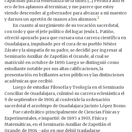
capacidad para la enseñanza de la niñez [...] Perdura aún el
eco de los aplausos al terminar, y me parece que estoy
viendo descender al gobernador para abrazar a mi maestro
2
y darnos un apretón de manos a los alumnos.
En cuanto al surgimiento de su vocación sacerdotal,
con todo y que el jefe político del lugar Jesús L. Patiño,
ofreció apoyarlo para que cursara una carrera científica en
Guadalajara, impulsado por el cura de su pueblo Néstor
Zárate y la simpatía de su padre, se decidió por ingresar al
Seminario Auxiliar de Zapotlán el Grande, al cual se
matriculó en octubre de 1890. Luego se distinguió como
estudiante notable por sus altas calificaciones, la
presentación en brillantes actos públicos y las distinciones
académicas que recibió.
Luego de estudiar Filosofía y Teología en el Seminario
Conciliar de Guadalajara, culminó su carrera eclesiástica el
9 de septiembre de 1900, al conferirle la ordenación
sacerdotal el arzobispo de Guadalajara Jacinto López Romo.
Fue catedrático principalmente de Ciencias Físicas y
Experimentales, e impartió: de 1895 a 1903, Física y
Matemáticas, en el Seminario Auxiliar de Zapotlán el
Grande; de 1904 –año en que debió trasladarse