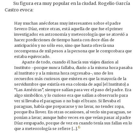
Su figura era muy popular en la ciudad. Rogelio García
Castro evoca:
Hay muchas anécdotas muy interesantes sobre el padre
Severo Díaz, entre otras, está aquella de que fue el primer
investigador en astronomía y meteorología que se atrevió a
hacer predicciones de tiempo hasta con doce días de
anticipación y no sólo eso, sino que hasta ofrecía una
recompensa de mil pesos a la persona que le comprobara que
estaba equivocado.
Aparte de todo, cuando él hacía sus viajes diarios al
Instituto –porque nunca fallaba, diario a la misma hora pasaba
al Instituto y a la misma hora regresaba–, uno de los
recuerdos más curiosos que existen es que la mayoría de la
servidumbre que existía en esa colonia de aquí [el Instituto] a
“Las Américas”, siempre salían para ver el paso del padre. Era
algo simbólico, y lo curioso era que salían a observarlo para
ver si llevaba el paraguas o no bajo el brazo. Si llevaba el
paraguas, había que prepararse y no lavar, no tender ropa,
porque iba llover. En otras ocasiones, al verlo sin paraguas, se
ponían a lavar; aunque hubo veces en que veían pasar al padre
Díaz empapado, porque de vez en cuando tenía sus fallas en lo
6
que a meteorología se refiere [...].