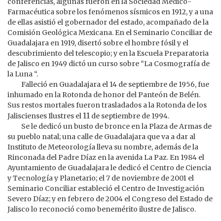
conferencias, algunas fueron en la Sociedad Médico-
Farmacéutica sobre los fenómenos sísmicos en 1912, y a una
de ellas asistió el gobernador del estado, acompañado de la
Comisión Geológica Mexicana. En el Seminario Conciliar de
Guadalajara en 1919, disertó sobre el hombre fósil y el
descubrimiento del telescopio; y en la Escuela Preparatoria
de Jalisco en 1949 dictó un curso sobre “La Cosmografía de
la Luna “.
Falleció en Guadalajara el 14 de septiembre de 1956, fue
inhumado en la Rotonda de honor del Panteón de Belén.
Sus restos mortales fueron trasladados a la Rotonda de los
11
Jaliscienses Ilustres el
de septiembre de 1994.
Se le dedicó un busto de bronce en la Plaza de Armas de
su pueblo natal; una calle de Guadalajara que va a dar al
Instituto de Meteorología lleva su nombre, además de la
Rinconada del Padre Díaz en la avenida La Paz. En 1984 el
Ayuntamiento de Guadalajara le dedicó el Centro de Ciencia
y Tecnología y Planetario; el 7 de noviembre de 2001 el
Seminario Conciliar estableció el Centro de Investigación
Severo Díaz; y en febrero de 2004 el Congreso del Estado de
Jalisco lo reconoció como benemérito ilustre de Jalisco.