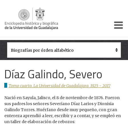
Enciclo
Presentación
Pórtico
Períodos Históricos
Díaz Galindo, Severo
Biografías
Tomo cuarto. La Universidad de Guadalajara, 1925 - 2017
Galería
Nació en Sayula, Jalisco, el 8 de noviembre de 1876. Fueron
Documentos institucionales
sus padres los señores Severiano Díaz Larios y Dionisia
Galindo Torres. Huérfano desde muy pequeño, con gran
entereza aprendió a leer, escribir y a contar, y se empleó en
un taller de elaboración de rebozos: