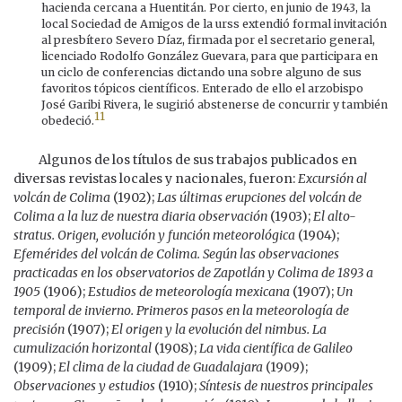
hacienda cercana a Huentitán. Por cierto, en junio de 1943, la
local Sociedad de Amigos de la urss extendió formal invitación
al presbítero Severo Díaz, firmada por el secretario general,
licenciado Rodolfo González Guevara, para que participara en
un ciclo de conferencias dictando una sobre alguno de sus
favoritos tópicos científicos. Enterado de ello el arzobispo
José Garibi Rivera, le sugirió abstenerse de concurrir y también
11
obedeció.
Algunos de los títulos de sus trabajos publicados en
diversas revistas locales y nacionales, fueron:
Excursión al
volcán de Colima
(1902);
Las últimas erupciones del volcán de
Colima a la luz de nuestra diaria observación
(1903);
El alto-
stratus. Origen, evolución y función meteorológica
(1904);
Efemérides del volcán de Colima. Según las observaciones
practicadas en los observatorios de Zapotlán y Colima de 1893 a
1905
(1906);
Estudios de meteorología mexicana
(1907);
Un
temporal de invierno. Primeros pasos en la meteorología de
precisión
(1907);
El origen y la evolución del nimbus. La
cumulización horizontal
(1908);
La vida científica de Galileo
(1909);
El clima de la ciudad de Guadalajara
(1909);
Observaciones y estudios
(1910);
Síntesis de nuestros principales