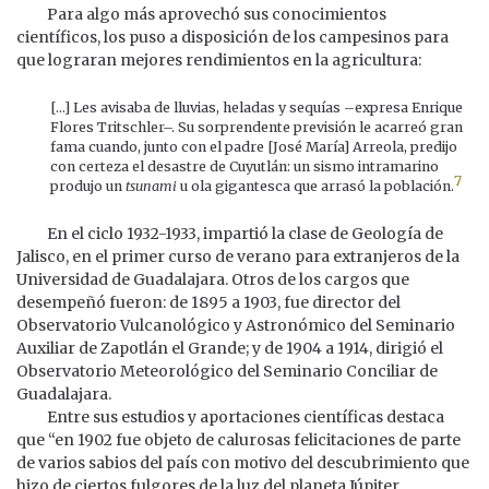
Para algo más aprovechó sus conocimientos
científicos, los puso a disposición de los campesinos para
que lograran mejores rendimientos en la agricultura:
[...] Les avisaba de lluvias, heladas y sequías –expresa Enrique
Flores Tritschler–. Su sorprendente previsión le acarreó gran
fama cuando, junto con el padre [José María] Arreola, predijo
con certeza el desastre de Cuyutlán: un sismo intramarino
7
produjo un
tsunami
u ola gigantesca que arrasó la población.
En el ciclo 1932-1933, impartió la clase de Geología de
Jalisco, en el primer curso de verano para extranjeros de la
Universidad de Guadalajara. Otros de los cargos que
desempeñó fueron: de 1895 a 1903, fue director del
Observatorio Vulcanológico y Astronómico del Seminario
Auxiliar de Zapotlán el Grande; y de 1904 a 1914, dirigió el
Observatorio Meteorológico del Seminario Conciliar de
Guadalajara.
Entre sus estudios y aportaciones científicas destaca
que “en 1902 fue objeto de calurosas felicitaciones de parte
de varios sabios del país con motivo del descubrimiento que
hizo de ciertos fulgores de la luz del planeta Júpiter