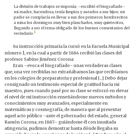
La división de trabajos se imponía; –escribió el biografiado–
mi madre, hacendosa, tenía limpios y aseados a sus hijos; mi
padre se complacía en llevar a sus dos primeros hombrecitos
a misa los domingos muy bien planchados, muy quietecitos,
llegando a ser el tema obligado de los buenos comentarios del
1
vecindario.
Su instrucción primaria la cursó en la Escuela Municipal
1
número
, en la cual a partir de 1884 recibió las clases del
profesor Sabino Jiménez Corona:
Eran –evoca el biografiado– unas verdaderas clases
que, una vez recibidas no extrañábamos las que recibíamos
en los colegios de preparatoria y profesional [...] Debo dejar
consignado un testimonio especial de gratitud hacia mi
maestro, pues cuando pasé por su clase se esforzó en elevar
el nivel de mi instrucción enseñándome nuevos métodos y
conocimientos muy avanzados, especialmente en
matemáticas y cosmografía, de manera que al presentar
aquel acto público –ante el gobernador del estado, general
Ramón Corona, en 1887– guiándome él con inusitada
atingencia, pudimos demostrar hasta dónde llegaba su