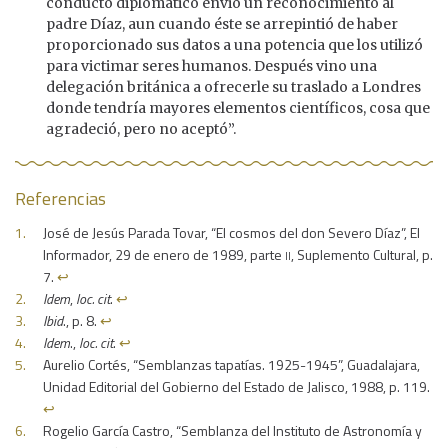
conducto diplomático envió un reconocimiento al
padre Díaz, aun cuando éste se arrepintió de haber
proporcionado sus datos a una potencia que los utilizó
para victimar seres humanos. Después vino una
delegación británica a ofrecerle su traslado a Londres
donde tendría mayores elementos científicos, cosa que
agradeció, pero no aceptó”.
Referencias
José de Jesús Parada Tovar, “El cosmos del don Severo Díaz”, El
ii
Informador, 29 de enero de 1989, parte
, Suplemento Cultural, p.
7.
↩︎
Idem
,
loc. cit
.
↩︎
Ibid
., p. 8.
↩︎
Idem
.,
loc. cit
.
↩︎
Aurelio Cortés, “Semblanzas tapatías. 1925-1945”, Guadalajara,
Unidad Editorial del Gobierno del Estado de Jalisco, 1988, p. 119.
↩︎
Rogelio García Castro, “Semblanza del Instituto de Astronomía y