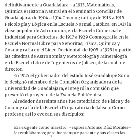
definitivamente a Guadalajara– a 1913, Matemáticas,
Química e Historia Natural en el Seminario Conciliar de
Guadalajara; de 1904 a 1914 Cosmografía; y de 1913 a 1915
Psicología y Lógica en la Escuela Normal Católica; en 1917 la
clase popular de Astronomía, en la Escuela Comercial e
Industrial para Señoritas; de 1917 a 1929 Cosmografía en la
Escuela Normal Libre para Señoritas; Física, Química y
Cosmografía en el Liceo Occidental; de 1905 a 1925 impartió
las cátedras de Astronomía y Meteorología y Mineralogía
en la Escuela Libre de Ingenieros de Jalisco, de la cual fue
director.
En 1925 el gobernador del estado José Guadalupe Zuno
lo designó miembro de la Comisión Organizadora de la
Universidad de Guadalajara, e integró la comisión que
presentó el proyecto de la Escuela Politécnica.
Alrededor de treinta años fue catedrático de Física y de
Cosmografía de la Escuela Preparatoria de Jalisco. Como
profesor, así lo evocan sus discípulos:
Era exigente como maestro; –expresa Alfonso Díaz Morales–
le temblábamos; pero fue siempre paciente y sus clases las
3