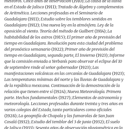
meteoros. Cinco años de observación
(1910);
La causa de la lluvia
en el Estado de Jalisco
(1911);
Tratado de Álgebra y complementos
de Aritmética. Lecciones profesadas en el Seminario de
Guadalajara
(1911);
Estudio sobre los temblores sentidos en
Guadalajara
(1912);
Una nueva ley en la atmósfera. Ley de la
oposición al viento. Teoría del método de Guilbert
(1914);
La
habitabilidad de los astros
(1915);
El primer año de previsión del
tiempo en Guadalajara. Resolución para esta ciudad del problema
del pronóstico semanario
(1922);
Primer año de previsión del
tiempo en Guadalajara, segunda parte, El Invierno
(1923);
Informe
que la comisión enviada a Yerbanís para observar el eclipse del 10
de septiembre rinde al señor gobernador
(1923);
Las
manifestaciones volcánicas en las cercanías de Guadalajara
(1923);
Las temperaturas mínimas del norte y las lluvias de Guadalajara y
de la república mexicana. Continuación de la demostración de la
relación que tienen entre sí
(1924);
Nueva Meteorología. Primera
parte. Hechos fundamentales
(1927);
Elementos de astronomía y
meteorología. Lecciones profesadas durante treinta y tres años en
varios colegios del Estado, tanto particulares como oficiales
(1928);
La geografía de Chapala y las fumarolas de San Juan
Cosalá
(1932);
Estudio del temblor del 3 de junio
(1932);
El suelo
de Jalisco
(1933);
Sesenta años de observación pluviométrica en la