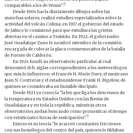
8
comparables a los de Venus”.
Desde 1904 hacía diariamente dibujos sobre las
manchas solares; realizó estudios especializados sobre la
actividad del volcán Colima; en 1917 el gobierno del estado
de Jalisco lo comisionó para que estudiara las grietas
abiertas en el camino a Tesistán. En 1922, el gobernador
José Guadalupe Zuno lo nombró miembro de la comisión
encargada de colocar la placa conmemorativa de la batalla
de Puente de Calderón.
En 1924 fundó su observatorio particular al cual
denominó dcb, siglas correspondientes a los meteorólogos
que más lo influyeron: el francés H. Marie Davy, el mexicano
Juan N. Contreras y el estadounidense Frank H. Bigelow, de
quienes se consideraba un humilde discípulo.
Desde 1921 ya conocía “la ley que liga los descensos de
la temperatura en Estados Unidos con las lluvias de
Guadalajara y en toda la república, mientras otros
observatorios andan buscando cómo pronosticar el tiempo
9
con veinticuatro horas de anticipación”.
Entonces su teoría “le acarreó constantes fricciones
con sus homólogos del centro del país, quienes lo tildaban