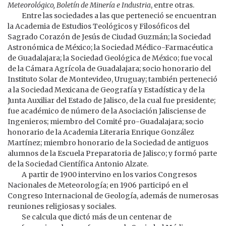
Meteorológico, Boletín de Minería e Industria
, entre otras.
Entre las sociedades a las que perteneció se encuentran
la Academia de Estudios Teológicos y Filosóficos del
Sagrado Corazón de Jesús de Ciudad Guzmán; la Sociedad
Astronómica de México; la Sociedad Médico-Farmacéutica
de Guadalajara; la Sociedad Geológica de México; fue vocal
de la Cámara Agrícola de Guadalajara; socio honorario del
Instituto Solar de Montevideo, Uruguay; también perteneció
a la Sociedad Mexicana de Geografía y Estadística y de la
Junta Auxiliar del Estado de Jalisco, de la cual fue presidente;
fue académico de número de la Asociación Jalisciense de
Ingenieros; miembro del Comité pro-Guadalajara; socio
honorario de la Academia Literaria Enrique González
Martínez; miembro honorario de la Sociedad de antiguos
alumnos de la Escuela Preparatoria de Jalisco; y formó parte
de la Sociedad Científica Antonio Alzate.
A partir de 1900 intervino en los varios Congresos
Nacionales de Meteorología; en 1906 participó en el
Congreso Internacional de Geología, además de numerosas
reuniones religiosas y sociales.
Se calcula que dictó más de un centenar de