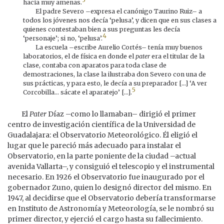
hacía muy amenas.
El padre Severo –expresa el canónigo Taurino Ruiz– a
todos los jóvenes nos decía ‘pelusa’, y dicen que en sus clases a
quienes contestaban bien a sus preguntas les decía
4
‘personaje’; si no, ‘pelusa’.
La escuela –escribe Aurelio Cortés– tenía muy buenos
laboratorios, el de física en donde el
pater
era el titular de la
clase, contaba con aparatos para toda clase de
demostraciones, la clase la ilustraba don Severo con una de
sus prácticas, y para esto, le decía a su preparador [...] ‘A ver
5
Corcobilla... sácate el aparatejo’ [...].
El
Pater
Díaz –como lo llamaban– dirigió el primer
centro de investigación científica de la Universidad de
Guadalajara: el Observatorio Meteorológico. Él eligió el
lugar que le pareció más adecuado para instalar el
Observatorio, en la parte poniente de la ciudad –actual
avenida Vallarta–, y consiguió el telescopio y el instrumental
necesario. En 1926 el Observatorio fue inaugurado por el
gobernador Zuno, quien lo designó director del mismo. En
1947, al decidirse que el Observatorio debería transformarse
en Instituto de Astronomía y Meteorología, se le nombró su
primer director, y ejerció el cargo hasta su fallecimiento.