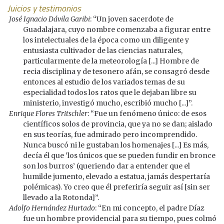
Juicios y testimonios
José Ignacio Dávila Garibi
: “Un joven sacerdote de
Guadalajara, cuyo nombre comenzaba a figurar entre
los intelectuales de la época como un diligente y
entusiasta cultivador de las ciencias naturales,
particularmente de la meteorología [...] Hombre de
recia disciplina y de tesonero afán, se consagró desde
entonces al estudio de los variados temas de su
especialidad todos los ratos que le dejaban libre su
ministerio, investigó mucho, escribió mucho [...]”.
Enrique Flores Tritschler
: “Fue un fenómeno único: de esos
científicos solos de provincia, que ya no se dan; aislado
en sus teorías, fue admirado pero incomprendido.
Nunca buscó ni le gustaban los homenajes [...] Es más,
decía él que ‘los únicos que se pueden fundir en bronce
son los burros’ (queriendo dar a entender que el
humilde jumento, elevado a estatua, jamás despertaría
polémicas). Yo creo que él preferiría seguir así [sin ser
llevado a la Rotonda]”.
Adolfo Hernández Hurtado
: “En mi concepto, el padre Díaz
fue un hombre providencial para su tiempo, pues colmó