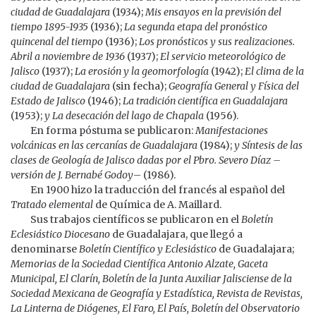
ciudad de Guadalajara
(1934);
Mis ensayos en la previsión del
tiempo 1895-1935
(1936);
La segunda etapa del pronóstico
quincenal del tiempo
(1936);
Los pronósticos y sus realizaciones.
Abril a noviembre de 1936
(1937);
El servicio meteorológico de
Jalisco
(1937);
La erosión y la geomorfología
(1942);
El clima de la
ciudad de Guadalajara
(sin fecha);
Geografía General y Física del
Estado de Jalisco
(1946);
La tradición científica en Guadalajara
(1953);
y La desecación del lago de Chapala
(1956).
En forma póstuma se publicaron:
Manifestaciones
volcánicas en las cercanías de Guadalajara
(1984);
y Síntesis de las
clases de Geología de Jalisco dadas por el Pbro. Severo Díaz –
versión de J. Bernabé Godoy
– (1986).
En 1900 hizo la traducción del francés al español del
Tratado elemental
de Química de A. Maillard.
Sus trabajos científicos se publicaron en el
Boletín
Eclesiástico Diocesano
de Guadalajara, que llegó a
denominarse
Boletín Científico y Eclesiástico
de Guadalajara;
Memorias de la Sociedad Científica Antonio Alzate, Gaceta
Municipal, El Clarín, Boletín de la Junta Auxiliar Jalisciense de la
Sociedad Mexicana de Geografía y Estadística, Revista de Revistas,
La Linterna de Diógenes, El Faro, El País, Boletín del Observatorio