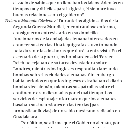
el vacío de sabios que no llenaban los laicos. Además en
tiempos muy difíciles para la Iglesia, él siempre tuvo
buenas relaciones con el gobierno”.
Federico Munguía Cárdenas
: “Durante los álgidos años de la
Segunda Guerra Mundial, encontrándose enfermo,
consiguieron entrevistarlo en su domicilio
funcionarios de la embajada alemana interesados en
conocer sus teorías. Una taquígrafa estuvo tomando
nota durante las dos horas que duró la entrevista. En el
escenario de la guerra, los bombardeos del Tercer
Reich no cejaban de su tarea devastadora sobre
Londres, mientras los ingleses respondían lanzando
bombas sobre las ciudades alemanas. Sin embargo
había periodos en que los ingleses extrañaban el diario
bombardeo alemán, mientras sus patrullas sobre el
continente eran diezmadas por el mal tiempo. Los
servicios de espionaje informaron que los alemanes
basaban sus incursiones en las teorías [para
pronosticar lluvias] de un sabio mexicano radicado en
Guadalajara.
Por último, se afirma que el Gobierno alemán, por