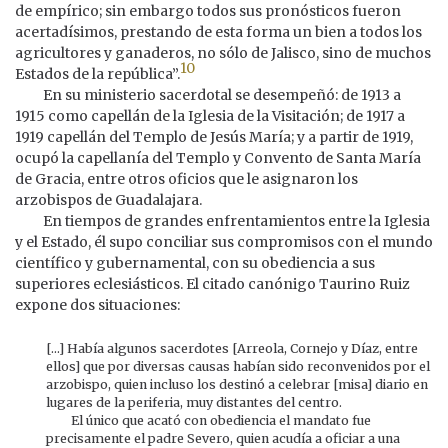
de empírico; sin embargo todos sus pronósticos fueron
acertadísimos, prestando de esta forma un bien a todos los
agricultores y ganaderos, no sólo de Jalisco, sino de muchos
10
Estados de la república”.
En su ministerio sacerdotal se desempeñó: de 1913 a
1915 como capellán de la Iglesia de la Visitación; de 1917 a
1919 capellán del Templo de Jesús María; y a partir de 1919,
ocupó la capellanía del Templo y Convento de Santa María
de Gracia, entre otros oficios que le asignaron los
arzobispos de Guadalajara.
En tiempos de grandes enfrentamientos entre la Iglesia
y el Estado, él supo conciliar sus compromisos con el mundo
científico y gubernamental, con su obediencia a sus
superiores eclesiásticos. El citado canónigo Taurino Ruiz
expone dos situaciones:
[...] Había algunos sacerdotes [Arreola, Cornejo y Díaz, entre
ellos] que por diversas causas habían sido reconvenidos por el
arzobispo, quien incluso los destinó a celebrar [misa] diario en
lugares de la periferia, muy distantes del centro.
El único que acató con obediencia el mandato fue
precisamente el padre Severo, quien acudía a oficiar a una