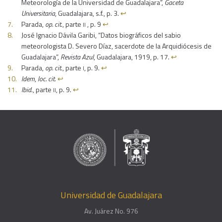
Meteorología de la Universidad de Guadalajara”,
Gaceta
Universitaria
, Guadalajara, s.f., p. 3.
↩︎
ii
Parada,
op. cit
., parte
, p. 9
↩︎
José Ignacio Dávila Garibi, “Datos biográficos del sabio
meteorologista D. Severo Díaz, sacerdote de la Arquidiócesis de
Guadalajara”,
Revista Azul
, Guadalajara, 1919, p. 17.
↩︎
i
Parada,
op. cit
., parte
, p. 9.
↩︎
Idem
,
loc. cit
.
↩︎
ii
Ibid
., parte
, p. 9.
↩︎
Universidad de Guadalajara
Av. Juárez No. 976