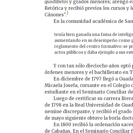
quodlibetos
y grados menores; arengó en
Retórica y recibió previos los cursos y 
1
Cánones”.
En la comunidad académica de San
tenía bien ganada una fama de intelige
aumentando en su desempeño como pro
reglamento del centro formativo: se pre
actos públicos y daba ejemplo a sus es
Y con tan sólo dieciocho años optó p
órdenes menores y el bachillerato en T
En diciembre de 1797 llegó a Guada
Micaela Josefa, cursante en el Colegio 
estudiante en el Seminario Conciliar d
Luego de certificar su carrera litera
de 1798 en la Real Universidad de Guad
nemine discrepante, y recibió el grado 
de mayo siguiente obtuvo la borla docto
En 1800 recibió la ordenación sace
de Cabañas. En el Seminario Conciliar