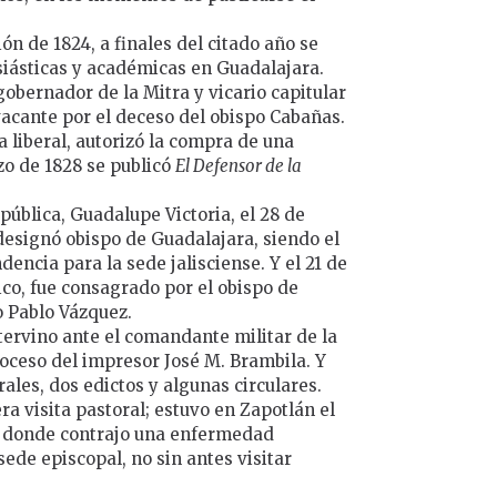
n de 1824, a finales del citado año se
siásticas y académicas en Guadalajara.
gobernador de la Mitra y vicario capitular
acante por el deceso del obispo Cabañas.
 liberal, autorizó la compra de una
zo de 1828 se publicó
El Defensor de la
pública, Guadalupe Victoria, el 28 de
designó obispo de Guadalajara, siendo el
encia para la sede jalisciense. Y el 21 de
co, fue consagrado por el obispo de
o Pablo Vázquez.
tervino ante el comandante militar de la
roceso del impresor José M. Brambila. Y
rales, dos edictos y algunas circulares.
a visita pastoral; estuvo en Zapotlán el
, donde contrajo una enfermedad
 sede episcopal, no sin antes visitar