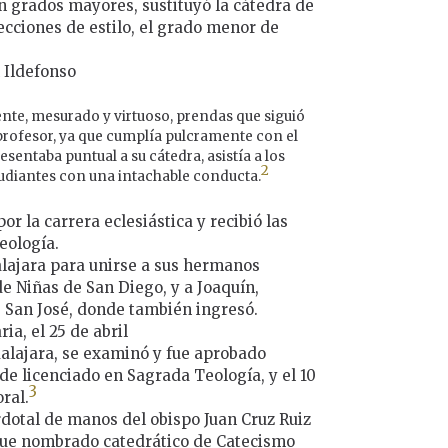
 grados mayores, sustituyó la cátedra de
lecciones de estilo, el grado menor de
 Ildefonso
nte, mesurado y virtuoso, prendas que siguió
fesor, ya que cumplía pulcramente con el
sentaba puntual a su cátedra, asistía a los
2
tudiantes con una intachable conducta.
or la carrera eclesiástica y recibió las
eología.
lajara para unirse a sus hermanos
de Niñas de San Diego, y a Joaquín,
e San José, donde también ingresó.
ria, el 25 de abril
alajara, se examinó y fue aprobado
de licenciado en Sagrada Teología, y el 10
3
ral.
rdotal de manos del obispo Juan Cruz Ruiz
 fue nombrado catedrático de Catecismo