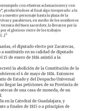
nterrumpido con efusivas aclamaciones y con
, produciéndose al final algo inesperado: a la
o a nuestro personaje hasta la plaza de la
 vivas y parabienes, en medio de los sombreros
e ternura del buen sacerdote, lo llevaron por la
por el glorioso cierre de los trabajos
4
 […]
narias, el diputado electo por Zacatecas,
 a sustituirlo en su calidad de diputado
 15 de enero de 1814 asistió a la
cretó la abolición de la Constitución de la
solvieron el 4 de mayo de 1814. Entonces
ario de Estado y del Despacho Universal
zo llegar las peticiones de su Provincia de
acatecas de una casa de moneda, de un
l.
nda en la Catedral de Guadalajara, y
e a finales de 1815 o a principios de