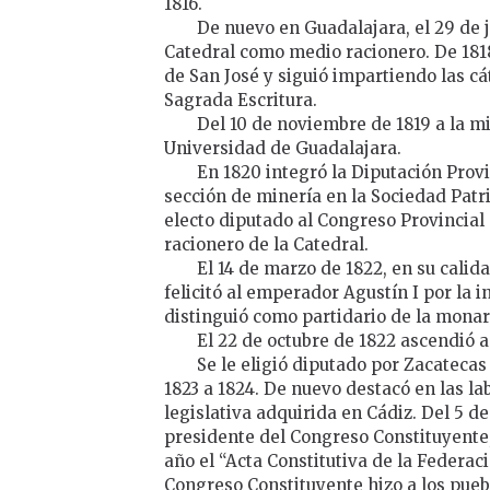
1816.
De nuevo en Guadalajara, el 29 de ju
Catedral como medio racionero. De 1818 
de San José y siguió impartiendo las cá
Sagrada Escritura.
Del 10 de noviembre de 1819 a la mi
Universidad de Guadalajara.
En 1820 integró la Diputación Provi
sección de minería en la Sociedad Patri
electo diputado al Congreso Provincial 
racionero de la Catedral.
El 14 de marzo de 1822, en su calida
felicitó al emperador Agustín I por la i
distinguió como partidario de la monar
El 22 de octubre de 1822 ascendió a 
Se le eligió diputado por Zacateca
1823 a 1824. De nuevo destacó en las la
legislativa adquirida en Cádiz. Del 5 de
presidente del Congreso Constituyente,
año el “Acta Constitutiva de la Federac
Congreso Constituyente hizo a los pueb