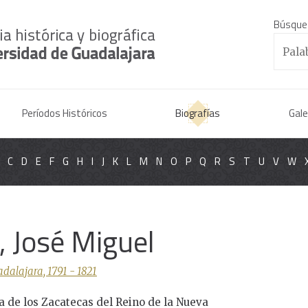
Búsque
Períodos Históricos
Biografías
Gale
C
D
E
F
G
H
I
J
K
L
M
N
O
P
Q
R
S
T
U
V
W
, José Miguel
dalajara, 1791 - 1821
ia de los Zacatecas del Reino de la Nueva