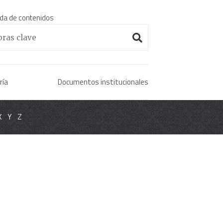
da de contenidos
Enciclopedia histórica 
ría
Documentos institucionales
X
Y
Z