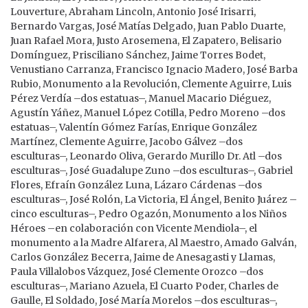
Louverture, Abraham Lincoln, Antonio José Irisarri,
Bernardo Vargas, José Matías Delgado, Juan Pablo Duarte,
Juan Rafael Mora, Justo Arosemena, El Zapatero, Belisario
Domínguez, Prisciliano Sánchez, Jaime Torres Bodet,
Venustiano Carranza, Francisco Ignacio Madero, José Barba
Rubio, Monumento a la Revolución, Clemente Aguirre, Luis
Pérez Verdía –dos estatuas–, Manuel Macario Diéguez,
Agustín Yáñez, Manuel López Cotilla, Pedro Moreno –dos
estatuas–, Valentín Gómez Farías, Enrique González
Martínez, Clemente Aguirre, Jacobo Gálvez –dos
esculturas–, Leonardo Oliva, Gerardo Murillo Dr. Atl –dos
esculturas–, José Guadalupe Zuno –dos esculturas–, Gabriel
Flores, Efraín González Luna, Lázaro Cárdenas –dos
esculturas–, José Rolón, La Victoria, El Ángel, Benito Juárez –
cinco esculturas–, Pedro Ogazón, Monumento a los Niños
Héroes –en colaboración con Vicente Mendiola–, el
monumento a la Madre Alfarera, Al Maestro, Amado Galván,
Carlos González Becerra, Jaime de Anesagasti y Llamas,
Paula Villalobos Vázquez, José Clemente Orozco –dos
esculturas–, Mariano Azuela, El Cuarto Poder, Charles de
Gaulle, El Soldado, José María Morelos –dos esculturas–,