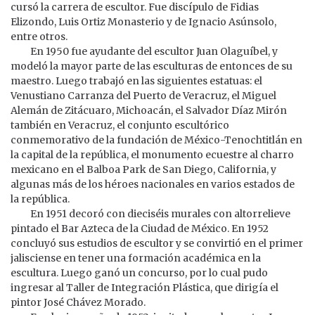
cursó la carrera de escultor. Fue discípulo de Fidias
Elizondo, Luis Ortiz Monasterio y de Ignacio Asúnsolo,
entre otros.
En 1950 fue ayudante del escultor Juan Olaguíbel, y
modeló la mayor parte de las esculturas de entonces de su
maestro. Luego trabajó en las siguientes estatuas: el
Venustiano Carranza del Puerto de Veracruz, el Miguel
Alemán de Zitácuaro, Michoacán, el Salvador Díaz Mirón
también en Veracruz, el conjunto escultórico
conmemorativo de la fundación de México-Tenochtitlán en
la capital de la república, el monumento ecuestre al charro
mexicano en el Balboa Park de San Diego, California, y
algunas más de los héroes nacionales en varios estados de
la república.
En 1951 decoró con dieciséis murales con altorrelieve
pintado el Bar Azteca de la Ciudad de México. En 1952
concluyó sus estudios de escultor y se convirtió en el primer
jalisciense en tener una formación académica en la
escultura. Luego ganó un concurso, por lo cual pudo
ingresar al Taller de Integración Plástica, que dirigía el
pintor José Chávez Morado.