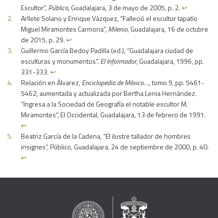
Escultor”,
Público
, Guadalajara, 3 de mayo de 2005, p. 2.
↩︎
Arllete Solano y Enrique Vázquez, “Falleció el escultor tapatío
Miguel Miramontes Carmona”,
Milenio
, Guadalajara, 16 de octubre
de 2015, p. 29.
↩︎
Guillermo García Bedoy Padilla (ed.), “Guadalajara ciudad de
esculturas y monumentos”.
El Informador
, Guadalajara, 1996, pp.
331-333.
↩︎
Relación en Álvarez,
Enciclopedia de México
…, tomo 9, pp. 5461-
5462; aumentada y actualizada por Bertha Lenia Hernández.
“Ingresa a la Sociedad de Geografía el notable escultor M.
Miramontes”, El Occidental, Guadalajara, 13 de febrero de 1991.
↩︎
Beatriz García de la Cadena, “El ilustre tallador de hombres
insignes”, Público, Guadalajara, 24 de septiembre de 2000, p. 40.
↩︎