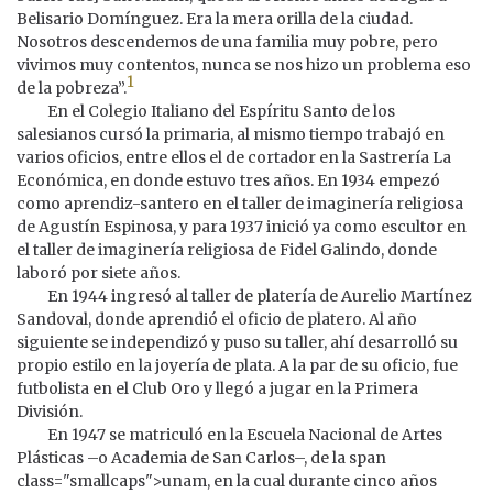
Belisario Domínguez. Era la mera orilla de la ciudad.
Nosotros descendemos de una familia muy pobre, pero
vivimos muy contentos, nunca se nos hizo un problema eso
1
de la pobreza”.
En el Colegio Italiano del Espíritu Santo de los
salesianos cursó la primaria, al mismo tiempo trabajó en
varios oficios, entre ellos el de cortador en la Sastrería La
Económica, en donde estuvo tres años. En 1934 empezó
como aprendiz-santero en el taller de imaginería religiosa
de Agustín Espinosa, y para 1937 inició ya como escultor en
el taller de imaginería religiosa de Fidel Galindo, donde
laboró por siete años.
En 1944 ingresó al taller de platería de Aurelio Martínez
Sandoval, donde aprendió el oficio de platero. Al año
siguiente se independizó y puso su taller, ahí desarrolló su
propio estilo en la joyería de plata. A la par de su oficio, fue
futbolista en el Club Oro y llegó a jugar en la Primera
División.
En 1947 se matriculó en la Escuela Nacional de Artes
Plásticas –o Academia de San Carlos–, de la span
class="smallcaps">unam, en la cual durante cinco años