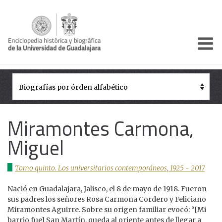
Enciclo
Presentación
Pórtico
Períodos Históricos
Miramontes Carmona,
Biografías
Miguel
Galería
Tomo quinto. Los universitarios contemporáneos, 1925 - 2017
Documentos institucionales
Nació en Guadalajara, Jalisco, el 8 de mayo de 1918. Fueron
sus padres los señores Rosa Carmona Cordero y Feliciano
Miramontes Aguirre. Sobre su origen familiar evocó: “[Mi
barrio fue] San Martín, queda al oriente antes de llegar a