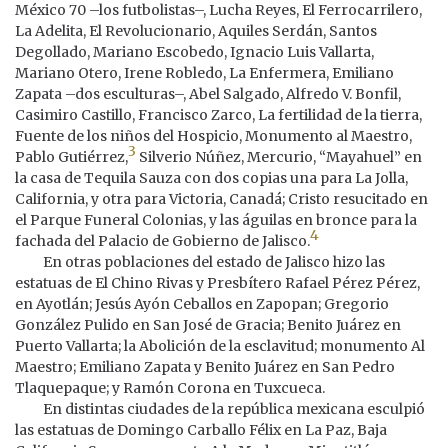
México 70 –los futbolistas–, Lucha Reyes, El Ferrocarrilero,
La Adelita, El Revolucionario, Aquiles Serdán, Santos
Degollado, Mariano Escobedo, Ignacio Luis Vallarta,
Mariano Otero, Irene Robledo, La Enfermera, Emiliano
Zapata –dos esculturas–, Abel Salgado, Alfredo V. Bonfil,
Casimiro Castillo, Francisco Zarco, La fertilidad de la tierra,
Fuente de los niños del Hospicio, Monumento al Maestro,
3
Pablo Gutiérrez,
Silverio Núñez, Mercurio, “Mayahuel” en
la casa de Tequila Sauza con dos copias una para La Jolla,
California, y otra para Victoria, Canadá; Cristo resucitado en
el Parque Funeral Colonias, y las águilas en bronce para la
4
fachada del Palacio de Gobierno de Jalisco.
En otras poblaciones del estado de Jalisco hizo las
estatuas de El Chino Rivas y Presbítero Rafael Pérez Pérez,
en Ayotlán; Jesús Ayón Ceballos en Zapopan; Gregorio
González Pulido en San José de Gracia; Benito Juárez en
Puerto Vallarta; la Abolición de la esclavitud; monumento Al
Maestro; Emiliano Zapata y Benito Juárez en San Pedro
Tlaquepaque; y Ramón Corona en Tuxcueca.
En distintas ciudades de la república mexicana esculpió
las estatuas de Domingo Carballo Félix en La Paz, Baja