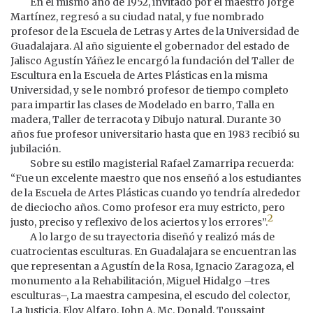
En el mismo año de 1952, invitado por el maestro Jorge
Martínez, regresó a su ciudad natal, y fue nombrado
profesor de la Escuela de Letras y Artes de la Universidad de
Guadalajara. Al año siguiente el gobernador del estado de
Jalisco Agustín Yáñez le encargó la fundación del Taller de
Escultura en la Escuela de Artes Plásticas en la misma
Universidad, y se le nombró profesor de tiempo completo
para impartir las clases de Modelado en barro, Talla en
madera, Taller de terracota y Dibujo natural. Durante 30
años fue profesor universitario hasta que en 1983 recibió su
jubilación.
Sobre su estilo magisterial Rafael Zamarripa recuerda:
“Fue un excelente maestro que nos enseñó a los estudiantes
de la Escuela de Artes Plásticas cuando yo tendría alrededor
de dieciocho años. Como profesor era muy estricto, pero
2
justo, preciso y reflexivo de los aciertos y los errores”.
A lo largo de su trayectoria diseñó y realizó más de
cuatrocientas esculturas. En Guadalajara se encuentran las
que representan a Agustín de la Rosa, Ignacio Zaragoza, el
monumento a la Rehabilitación, Miguel Hidalgo –tres
esculturas–, La maestra campesina, el escudo del colector,
La Justicia, Eloy Alfaro, John A. Mc. Donald, Toussaint