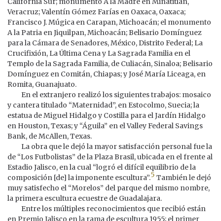
California Sur; monumento A la Madre en Minatitlán,
Veracruz; Valentín Gómez Farías en Oaxaca, Oaxaca;
Francisco J. Múgica en Carapan, Michoacán; el monumento
A la Patria en Jiquilpan, Michoacán; Belisario Domínguez
para la Cámara de Senadores, México, Distrito Federal; La
Crucifixión, La Última Cena y La Sagrada Familia en el
Templo de la Sagrada Familia, de Culiacán, Sinaloa; Belisario
Domínguez en Comitán, Chiapas; y José María Liceaga, en
Romita, Guanajuato.
En el extranjero realizó los siguientes trabajos: mosaico
y cantera titulado “Maternidad”, en Estocolmo, Suecia; la
estatua de Miguel Hidalgo y Costilla para el Jardín Hidalgo
en Houston, Texas; y “Águila” en el Valley Federal Savings
Bank, de McAllen, Texas.
La obra que le dejó la mayor satisfacción personal fue la
de “Los Futbolistas” de la Plaza Brasil, ubicada en el frente al
Estadio Jalisco, en la cual “logró el difícil equilibrio de la
5
composición [de] la imponente escultura”.
También le dejó
muy satisfecho el “Morelos” del parque del mismo nombre,
la primera escultura ecuestre de Guadalajara.
Entre los múltiples reconocimientos que recibió están
en Premio Jalisco en la rama de escultura 1955; el primer