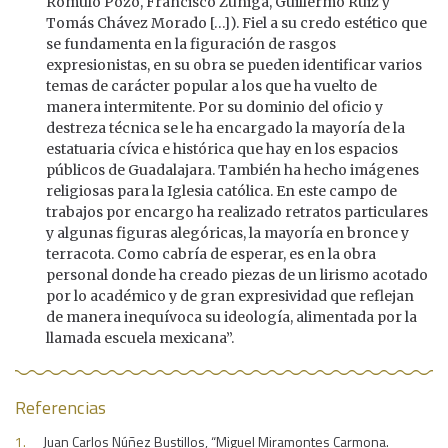
Rómulo Pozo, Francisco Zúñiga, Guillermo Ruiz y
Tomás Chávez Morado […]). Fiel a su credo estético que
se fundamenta en la figuración de rasgos
expresionistas, en su obra se pueden identificar varios
temas de carácter popular a los que ha vuelto de
manera intermitente. Por su dominio del oficio y
destreza técnica se le ha encargado la mayoría de la
estatuaria cívica e histórica que hay en los espacios
públicos de Guadalajara. También ha hecho imágenes
religiosas para la Iglesia católica. En este campo de
trabajos por encargo ha realizado retratos particulares
y algunas figuras alegóricas, la mayoría en bronce y
terracota. Como cabría de esperar, es en la obra
personal donde ha creado piezas de un lirismo acotado
por lo académico y de gran expresividad que reflejan
de manera inequívoca su ideología, alimentada por la
llamada escuela mexicana”.
Referencias
Juan Carlos Núñez Bustillos, “Miguel Miramontes Carmona.