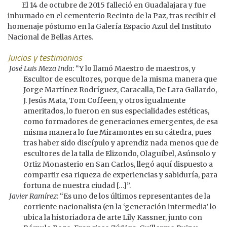
El 14 de octubre de 2015 falleció en Guadalajara y fue
inhumado en el cementerio Recinto de la Paz, tras recibir el
homenaje póstumo en la Galería Espacio Azul del Instituto
Nacional de Bellas Artes.
Juicios y testimonios
José Luis Meza Inda
: “Y lo llamó Maestro de maestros, y
Escultor de escultores, porque de la misma manera que
Jorge Martínez Rodríguez, Caracalla, De Lara Gallardo,
J. Jesús Mata, Tom Coffeen, y otros igualmente
ameritados, lo fueron en sus especialidades estéticas,
como formadores de generaciones emergentes, de esa
misma manera lo fue Miramontes en su cátedra, pues
tras haber sido discípulo y aprendiz nada menos que de
escultores de la talla de Elizondo, Olaguíbel, Asúnsolo y
Ortiz Monasterio en San Carlos, llegó aquí dispuesto a
compartir esa riqueza de experiencias y sabiduría, para
fortuna de nuestra ciudad […]”.
Javier Ramírez
: “Es uno de los últimos representantes de la
corriente nacionalista (en la ‘generación intermedia’ lo
ubica la historiadora de arte Lily Kassner, junto con