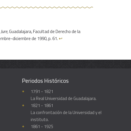
,
Jure
, Guadalajara, Facultad de Derecho de la
embre-diciembre de 1990, p. 61.
↩︎
Periodos Históricos
Enciclopedia histórica y biográfica de la Universidad de Guadalajara
1791 - 1821
La Real Universidad de Guadalajara.
1821 - 1861
La confrontación de la Universidad y el
instituto.
1861 - 1925