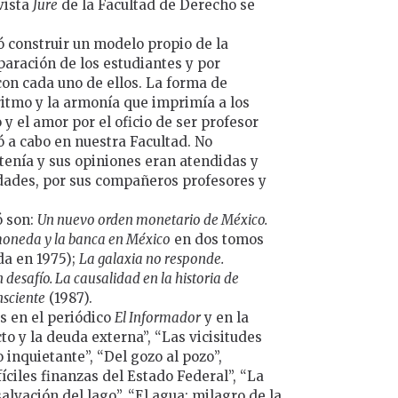
vista
Jure
de la Facultad de Derecho se
 construir un modelo propio de la
aración de los estudiantes y por
con cada uno de ellos. La forma de
 ritmo y la armonía que imprimía a los
 y el amor por el oficio de ser profesor
 a cabo en nuestra Facultad. No
tenía y sus opiniones eran atendidas y
idades, por sus compañeros profesores y
ó son:
Un nuevo orden monetario de México.
 moneda y la banca en México
en dos tomos
da en 1975);
La galaxia no responde.
n desafío. La causalidad en la historia de
nsciente
(1987).
s en el periódico
El Informador
y en la
cto y la deuda externa”, “Las vicisitudes
 inquietante”, “Del gozo al pozo”,
íciles finanzas del Estado Federal”, “La
alvación del lago”, “El agua: milagro de la