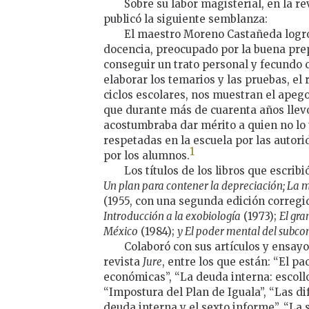
Sobre su labor magisterial, en la re
publicó la siguiente semblanza:
El maestro Moreno Castañeda logró
docencia, preocupado por la buena prep
conseguir un trato personal y fecundo 
elaborar los temarios y las pruebas, el
ciclos escolares, nos muestran el apego
que durante más de cuarenta años llevó
acostumbraba dar mérito a quien no lo 
respetadas en la escuela por las autor
1
por los alumnos.
Los títulos de los libros que escribi
Un plan para contener la depreciación; La
(1955, con una segunda edición corregi
Introducción a la exobiología
(1973);
El gra
México
(1984);
y El poder mental del subco
Colaboró con sus artículos y ensayo
revista
Jure
, entre los que están: “El pa
económicas”, “La deuda interna: escollo
“Impostura del Plan de Iguala”, “Las dif
deuda interna y el sexto informe”, “La s