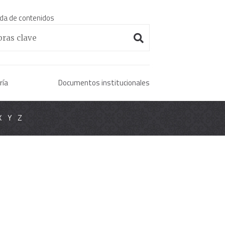
da de contenidos
Enciclopedia histórica 
ría
Documentos institucionales
X
Y
Z