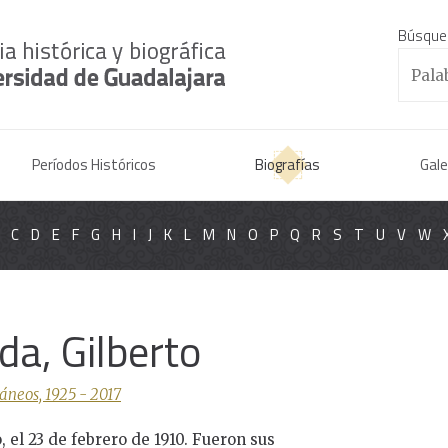
Búsque
Períodos Históricos
Biografías
Gale
C
D
E
F
G
H
I
J
K
L
M
N
O
P
Q
R
S
T
U
V
W
a, Gilberto
áneos, 1925 - 2017
 el 23 de febrero de 1910. Fueron sus