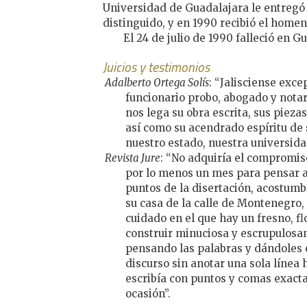
Universidad de Guadalajara le entreg
distinguido, y en 1990 recibió el homen
El 24 de julio de 1990 falleció en G
Juicios y testimonios
Adalberto Ortega Solís
: “Jalisciense exce
funcionario probo, abogado y notar
nos lega su obra escrita, sus pieza
así como su acendrado espíritu de 
nuestro estado, nuestra universida
Revista Jure
: “No adquiría el compromiso
por lo menos un mes para pensar ac
puntos de la disertación, acostumb
su casa de la calle de Montenegro
cuidado en el que hay un fresno, fl
construir minuciosa y escrupulosam
pensando las palabras y dándoles e
discurso sin anotar una sola línea 
escribía con puntos y comas exact
ocasión”.