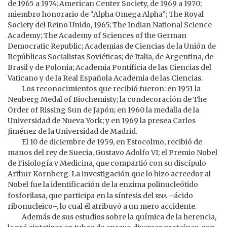
de 1965 a 1974; American Center Society, de 1969 a 1970;
miembro honorario de “Alpha Omega Alpha”; The Royal
Society del Reino Unido, 1965; The Indian National Science
Academy; The Academy of Sciences of the German
Democratic Republic; Academias de Ciencias de la Unión de
Repúblicas Socialistas Soviéticas; de Italia, de Argentina, de
Brasil y de Polonia; Academia Pontificia de las Ciencias del
Vaticano y de la Real Española Academia de las Ciencias.
Los reconocimientos que recibió fueron: en 1951 la
Neuberg Medal of Biochemisty; la condecoración de The
Order of Rissing Sun de Japón; en 1960 la medalla de la
Universidad de Nueva York; y en 1969 la presea Carlos
Jiménez de la Universidad de Madrid.
El 10 de diciembre de 1959, en Estocolmo, recibió de
manos del rey de Suecia, Gustavo Adolfo VI; el Premio Nobel
de Fisiología y Medicina, que compartió con su discípulo
Arthur Kornberg. La investigación que lo hizo acreedor al
Nobel fue la identificación de la enzima polinucleótido
rna
fosforilasa, que participa en la síntesis del
–ácido
ribonucleico–, lo cual él atribuyó a un mero accidente.
Además de sus estudios sobre la química de la herencia,