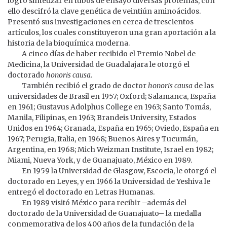
logró sintetizar en tubos de ensayo diversas proteínas, con
ello descifró la clave genética de veintiún aminoácidos.
Presentó sus investigaciones en cerca de trescientos
artículos, los cuales constituyeron una gran aportación a la
historia de la bioquímica moderna.
A cinco días de haber recibido el Premio Nobel de
Medicina, la Universidad de Guadalajara le otorgó el
doctorado
honoris causa
.
También recibió el grado de doctor
honoris causa
de las
universidades de Brasil en 1957; Oxford; Salamanca, España
en 1961; Gustavus Adolphus College en 1963; Santo Tomás,
Manila, Filipinas, en 1963; Brandeis University, Estados
Unidos en 1964; Granada, España en 1965; Oviedo, España en
1967; Perugia, Italia, en 1968; Buenos Aires y Tucumán,
Argentina, en 1968; Mich Weizman Institute, Israel en 1982;
Miami, Nueva York, y de Guanajuato, México en 1989.
En 1959 la Universidad de Glasgow, Escocia, le otorgó el
doctorado en Leyes, y en 1966 la Universidad de Yeshiva le
entregó el doctorado en Letras Humanas.
En 1989 visitó México para recibir –además del
doctorado de la Universidad de Guanajuato– la medalla
conmemorativa de los 400 años de la fundación de la