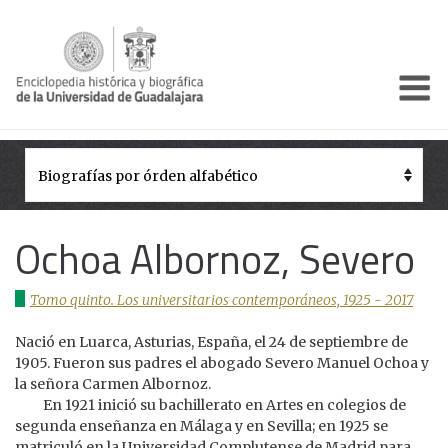
Enciclo
Presentación
Pórtico
Períodos Históricos
Ochoa Albornoz, Severo
Biografías
Tomo quinto. Los universitarios contemporáneos, 1925 - 2017
Galería
Nació en Luarca, Asturias, España, el 24 de septiembre de
Documentos institucionales
1905. Fueron sus padres el abogado Severo Manuel Ochoa y
la señora Carmen Albornoz.
En 1921 inició su bachillerato en Artes en colegios de
segunda enseñanza en Málaga y en Sevilla; en 1925 se
matriculó en la Universidad Complutense de Madrid para