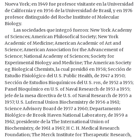
Nueva York; en 1949 fue profesor visitante en la Universidad
de California y en 1956 de la Universidad de Brasil, y en 1976
profesor distinguido del Roche Institute of Molecular
Biology.
Las sociedades que integró fueron: New York Academy
of Sciences; American Philosofical Society; New York
Academic of Medicine; American Academic of Art and
Science; American Association for the Advancement of
Science; National Academy of Sciences; Society for
Experimental Biology and Medicine; The American Society
og Biological Chemists, la cual presidió en 1958; Sección de
Estudio Fisiológico del U. S. Public Health, de 1947 a 1950;
phs
Sección de Estudios Bioquímicos del U. S.
, de 1952 a 1955;
Panel Bioquímico en U. S. of Naval Research de 1953 a 1955;
jefe de la mesa directiva de U. S. of Naval Research de 1955 a
1957; U. S. Lufernal Union Biochemistry de 1956 a 1961;
Science Advisory Board de 1957 a 1960; Departamento
Biológico de Brook Haven National Laboratory, de 1959 a
1962; presidente de la The International Union of
Biochemistry, de 1961 a 1967; H C. H. Medical Research
Foundation; The Merck Institute for Therapeutic Research,