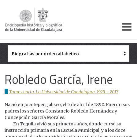
Enciclo
Presentación
Pórtico
Períodos Históricos
Robledo García, Irene
Biografías
Tomo cuarto. La Universidad de Guadalajara, 1925 - 2017
Galería
Nació en Jocotepec, Jalisco, el 5 de abril de 1890. Fueron sus
Documentos institucionales
padres los señores Constancio Robledo Hernández y
Concepción García Morales.
En Tequila vivió sus primeros años, donde cursó su
instrucción primaria en la Escuela Municipal, y a los doce
años de edad se le consideró apta para dar clases a un grupo