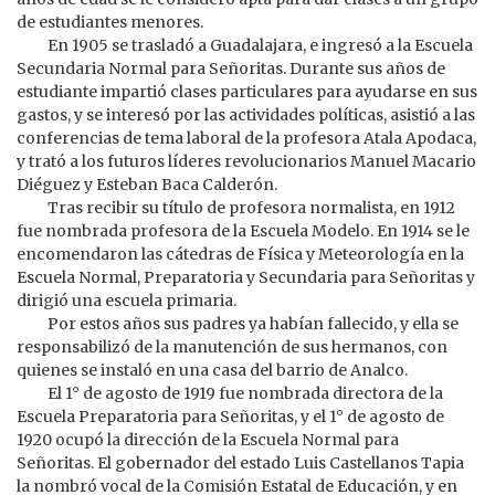
de estudiantes menores.
En 1905 se trasladó a Guadalajara, e ingresó a la Escuela
Secundaria Normal para Señoritas. Durante sus años de
estudiante impartió clases particulares para ayudarse en sus
gastos, y se interesó por las actividades políticas, asistió a las
conferencias de tema laboral de la profesora Atala Apodaca,
y trató a los futuros líderes revolucionarios Manuel Macario
Diéguez y Esteban Baca Calderón.
Tras recibir su título de profesora normalista, en 1912
fue nombrada profesora de la Escuela Modelo. En 1914 se le
encomendaron las cátedras de Física y Meteorología en la
Escuela Normal, Preparatoria y Secundaria para Señoritas y
dirigió una escuela primaria.
Por estos años sus padres ya habían fallecido, y ella se
responsabilizó de la manutención de sus hermanos, con
quienes se instaló en una casa del barrio de Analco.
El 1° de agosto de 1919 fue nombrada directora de la
Escuela Preparatoria para Señoritas, y el 1° de agosto de
1920 ocupó la dirección de la Escuela Normal para
Señoritas. El gobernador del estado Luis Castellanos Tapia
la nombró vocal de la Comisión Estatal de Educación, y en