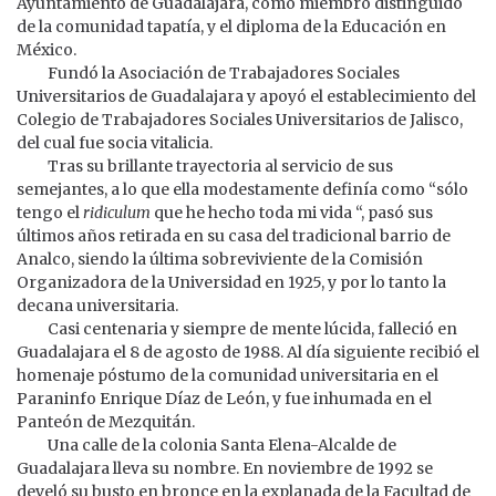
Ayuntamiento de Guadalajara, como miembro distinguido
de la comunidad tapatía, y el diploma de la Educación en
México.
Fundó la Asociación de Trabajadores Sociales
Universitarios de Guadalajara y apoyó el establecimiento del
Colegio de Trabajadores Sociales Universitarios de Jalisco,
del cual fue socia vitalicia.
Tras su brillante trayectoria al servicio de sus
semejantes, a lo que ella modestamente definía como “sólo
tengo el
ridiculum
que he hecho toda mi vida “, pasó sus
últimos años retirada en su casa del tradicional barrio de
Analco, siendo la última sobreviviente de la Comisión
Organizadora de la Universidad en 1925, y por lo tanto la
decana universitaria.
Casi centenaria y siempre de mente lúcida, falleció en
Guadalajara el 8 de agosto de 1988. Al día siguiente recibió el
homenaje póstumo de la comunidad universitaria en el
Paraninfo Enrique Díaz de León, y fue inhumada en el
Panteón de Mezquitán.
Una calle de la colonia Santa Elena-Alcalde de
Guadalajara lleva su nombre. En noviembre de 1992 se
develó su busto en bronce en la explanada de la Facultad de