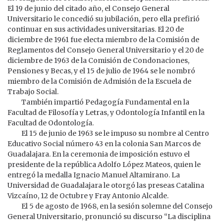
El 19 de junio del citado año, el Consejo General
Universitario le concedió su jubilación, pero ella prefirió
continuar en sus actividades universitarias. El 20 de
diciembre de 1961 fue electa miembro de la Comisión de
Reglamentos del Consejo General Universitario y el 20 de
diciembre de 1963 de la Comisión de Condonaciones,
Pensiones y Becas, y el 15 de julio de 1964 se le nombró
miembro de la Comisión de Admisión de la Escuela de
Trabajo Social.
También impartió Pedagogía Fundamental en la
Facultad de Filosofía y Letras, y Odontología Infantil en la
Facultad de Odontología.
El 15 de junio de 1963 se le impuso su nombre al Centro
Educativo Social número 43 en la colonia San Marcos de
Guadalajara. En la ceremonia de imposición estuvo el
presidente de la república Adolfo López Mateos, quien le
entregó la medalla Ignacio Manuel Altamirano. La
Universidad de Guadalajara le otorgó las preseas Catalina
Vizcaíno, 12 de Octubre y Fray Antonio Alcalde.
El 5 de agosto de 1968, en la sesión solemne del Consejo
General Universitario, pronunció su discurso “La disciplina