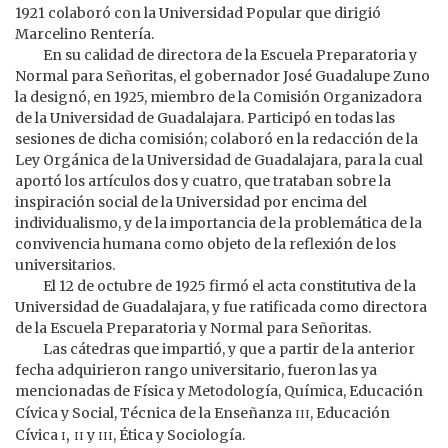
1921 colaboró con la Universidad Popular que dirigió
Marcelino Rentería.
En su calidad de directora de la Escuela Preparatoria y
Normal para Señoritas, el gobernador José Guadalupe Zuno
la designó, en 1925, miembro de la Comisión Organizadora
de la Universidad de Guadalajara. Participó en todas las
sesiones de dicha comisión; colaboró en la redacción de la
Ley Orgánica de la Universidad de Guadalajara, para la cual
aportó los artículos dos y cuatro, que trataban sobre la
inspiración social de la Universidad por encima del
individualismo, y de la importancia de la problemática de la
convivencia humana como objeto de la reflexión de los
universitarios.
El 12 de octubre de 1925 firmó el acta constitutiva de la
Universidad de Guadalajara, y fue ratificada como directora
de la Escuela Preparatoria y Normal para Señoritas.
Las cátedras que impartió, y que a partir de la anterior
fecha adquirieron rango universitario, fueron las ya
mencionadas de Física y Metodología, Química, Educación
iii
Cívica y Social, Técnica de la Enseñanza
, Educación
i, ii
iii
Cívica
y
, Ética y Sociología.