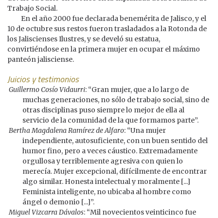
Trabajo Social.
En el año 2000 fue declarada benemérita de Jalisco, y el
10 de octubre sus restos fueron trasladados a la Rotonda de
los Jaliscienses Ilustres, y se develó su estatua,
convirtiéndose en la primera mujer en ocupar el máximo
panteón jalisciense.
Juicios y testimonios
Guillermo Cosío Vidaurri
: “Gran mujer, que a lo largo de
muchas generaciones, no sólo de trabajo social, sino de
otras disciplinas puso siempre lo mejor de ella al
servicio de la comunidad de la que formamos parte”.
Bertha Magdalena Ramírez de Alfaro
: “Una mujer
independiente, autosuficiente, con un buen sentido del
humor fino, pero a veces cáustico. Extremadamente
orgullosa y terriblemente agresiva con quien lo
merecía. Mujer excepcional, difícilmente de encontrar
algo similar. Honesta intelectual y moralmente [...]
Feminista inteligente, no ubicaba al hombre como
ángel o demonio [...]”.
Miguel Vizcarra Dávalos
: “Mil novecientos veinticinco fue