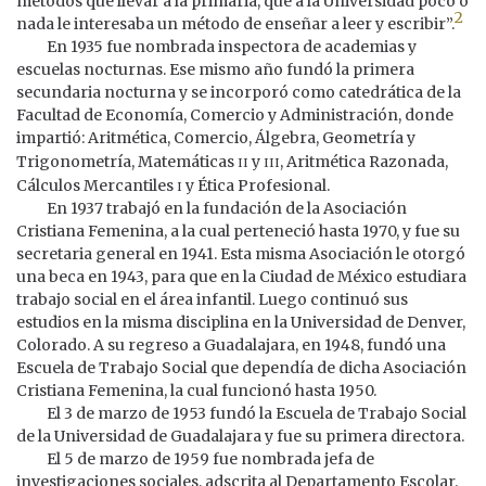
métodos que llevar a la primaria, que a la Universidad poco o
2
nada le interesaba un método de enseñar a leer y escribir”.
En 1935 fue nombrada inspectora de academias y
escuelas nocturnas. Ese mismo año fundó la primera
secundaria nocturna y se incorporó como catedrática de la
Facultad de Economía, Comercio y Administración, donde
impartió: Aritmética, Comercio, Álgebra, Geometría y
ii
iii
Trigonometría, Matemáticas
y
, Aritmética Razonada,
i
Cálculos Mercantiles
y Ética Profesional.
En 1937 trabajó en la fundación de la Asociación
Cristiana Femenina, a la cual perteneció hasta 1970, y fue su
secretaria general en 1941. Esta misma Asociación le otorgó
una beca en 1943, para que en la Ciudad de México estudiara
trabajo social en el área infantil. Luego continuó sus
estudios en la misma disciplina en la Universidad de Denver,
Colorado. A su regreso a Guadalajara, en 1948, fundó una
Escuela de Trabajo Social que dependía de dicha Asociación
Cristiana Femenina, la cual funcionó hasta 1950.
El 3 de marzo de 1953 fundó la Escuela de Trabajo Social
de la Universidad de Guadalajara y fue su primera directora.
El 5 de marzo de 1959 fue nombrada jefa de
investigaciones sociales, adscrita al Departamento Escolar.