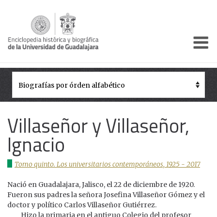
Enciclo
Presentación
Pórtico
Períodos Históricos
Villaseñor y Villaseñor,
Biografías
Ignacio
Galería
Tomo quinto. Los universitarios contemporáneos, 1925 - 2017
Documentos institucionales
Nació en Guadalajara, Jalisco, el 22 de diciembre de 1920.
Fueron sus padres la señora Josefina Villaseñor Gómez y el
doctor y político Carlos Villaseñor Gutiérrez.
Hizo la primaria en el antiguo Colegio del profesor