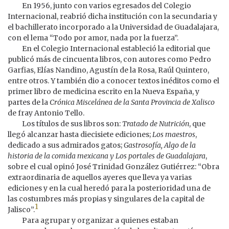
En 1956, junto con varios egresados del Colegio
Internacional, reabrió dicha institución con la secundaria y
el bachillerato incorporado a la Universidad de Guadalajara,
con el lema “Todo por amor, nada por la fuerza”.
En el Colegio Internacional estableció la editorial que
publicó más de cincuenta libros, con autores como Pedro
Garfias, Elías Nandino, Agustín de la Rosa, Raúl Quintero,
entre otros. Y también dio a conocer textos inéditos como el
primer libro de medicina escrito en la Nueva España, y
partes de la
Crónica Miscelánea de la Santa Provincia de Xalisco
de fray Antonio Tello.
Los títulos de sus libros son:
Tratado de Nutrición
, que
llegó alcanzar hasta diecisiete ediciones;
Los maestros
,
dedicado a sus admirados gatos;
Gastrosofía, Algo de la
historia de la comida mexicana y Los portales de Guadalajara
,
sobre el cual opinó José Trinidad González Gutiérrez: “Obra
extraordinaria de aquellos ayeres que lleva ya varias
ediciones y en la cual heredó para la posterioridad una de
las costumbres más propias y singulares de la capital de
1
Jalisco”.
Para agrupar y organizar a quienes estaban