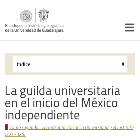
Enciclo
Presentación
Pórtico
Períodos Históricos
Biografías
La guilda universitaria
en el inicio del México
Galería
independiente
Documentos institucionales
Tomo segundo. La confrontación de la Universidad y el instituto,
1821 - 1861