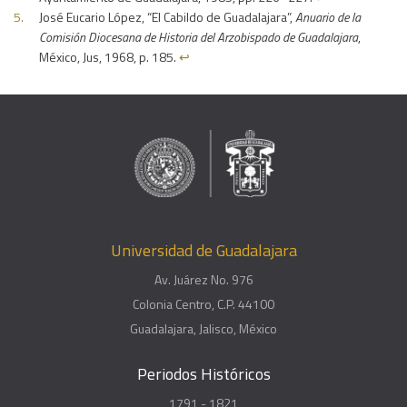
José Eucario López, “El Cabildo de Guadalajara”,
Anuario de la
Comisión Diocesana de Historia del Arzobispado de Guadalajara
,
México, Jus, 1968, p. 185.
↩︎
Universidad de Guadalajara
Av. Juárez No. 976
Colonia Centro, C.P. 44100
Guadalajara, Jalisco, México
Periodos Históricos
1791 - 1821