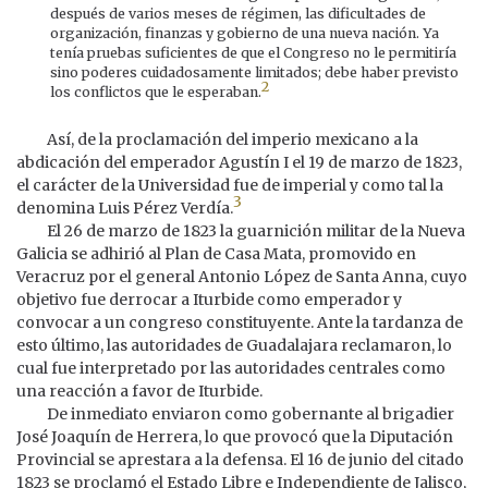
después de varios meses de régimen, las dificultades de
organización, finanzas y gobierno de una nueva nación. Ya
tenía pruebas suficientes de que el Congreso no le permitiría
sino poderes cuidadosamente limitados; debe haber previsto
2
los conflictos que le esperaban.
Así, de la proclamación del imperio mexicano a la
abdicación del emperador Agustín I el 19 de marzo de 1823,
el carácter de la Universidad fue de imperial y como tal la
3
denomina Luis Pérez Verdía.
El 26 de marzo de 1823 la guarnición militar de la Nueva
Galicia se adhirió al Plan de Casa Mata, promovido en
Veracruz por el general Antonio López de Santa Anna, cuyo
objetivo fue derrocar a Iturbide como emperador y
convocar a un congreso constituyente. Ante la tardanza de
esto último, las autoridades de Guadalajara reclamaron, lo
cual fue interpretado por las autoridades centrales como
una reacción a favor de Iturbide.
De inmediato enviaron como gobernante al brigadier
José Joaquín de Herrera, lo que provocó que la Diputación
Provincial se aprestara a la defensa. El 16 de junio del citado
1823 se proclamó el Estado Libre e Independiente de Jalisco,