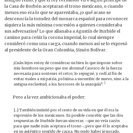
la Casa de Borbón aceptaran el trono mexicano, o cuando
menos eso era lo que se aparentaba, ¿o qué acaso se
desconocía la tozudez del monarca español para reconocer
siquiera la más mínima concesión a quienes consideraba
sus adversarios? Lo que allanaba a Agustín de Iturbide el
camino para ceñir la corona imperial, lo cual siempre
consideró como una carga, cuando menos así se lo expresó
al presidente de la Gran Colombia, Simón Bolívar:
¡Cuán lejos estoy de considerar un bien lo que impone sobre
mis hombros un peso que me abruma! Carezco de la fuerza
necesaria para sostener el cetro; lo repugné, y cedí al fin de
evitar males a mi patria, próxima a sucumbir de nuevo, sino a la
1
antigua esclavitud, a los horrores de la anarquía”.
Pero a la vez ambicionaba el poder:
[…] También insistió por el resto de su vida en que él era la
expresión de los mexicanos. Es posible concebir que las dos
respuestas de Iturbide fueran sinceras –que no veía razón
para que nadie más aceptara el trono–, pero que él lo aceptaba
en su auténtico sentido de carga. No pudo haber ignorado,