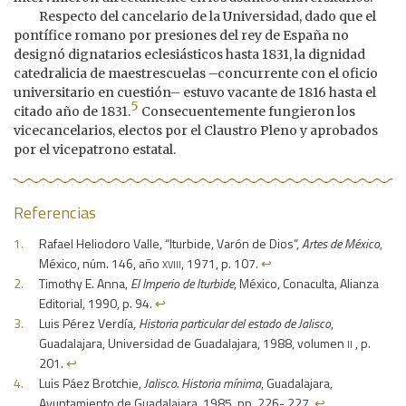
Respecto del cancelario de la Universidad, dado que el
pontífice romano por presiones del rey de España no
designó dignatarios eclesiásticos hasta 1831, la dignidad
catedralicia de maestrescuelas –concurrente con el oficio
universitario en cuestión– estuvo vacante de 1816 hasta el
5
citado año de 1831.
Consecuentemente fungieron los
vicecancelarios, electos por el Claustro Pleno y aprobados
por el vicepatrono estatal.
Referencias
Rafael Heliodoro Valle, “Iturbide, Varón de Dios”,
Artes de México
,
xviii
México, núm. 146, año
, 1971, p. 107.
↩︎
Timothy E. Anna,
El Imperio de Iturbide
, México, Conaculta, Alianza
Editorial, 1990, p. 94.
↩︎
Luis Pérez Verdía,
Historia particular del estado de Jalisco
,
ii
Guadalajara, Universidad de Guadalajara, 1988, volumen
, p.
201.
↩︎
Luis Páez Brotchie,
Jalisco. Historia mínima
, Guadalajara,
Ayuntamiento de Guadalajara, 1985, pp. 226- 227.
↩︎