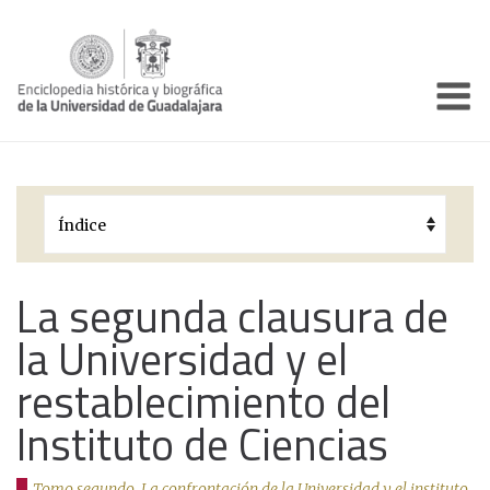
Enciclo
Presentación
Pórtico
Períodos Históricos
Biografías
La segunda clausura de
la Universidad y el
Galería
restablecimiento del
Documentos institucionales
Instituto de Ciencias
Tomo segundo. La confrontación de la Universidad y el instituto,