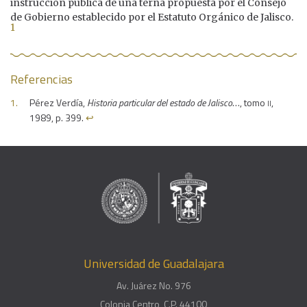
instrucción pública de una terna propuesta por el Consejo
de Gobierno establecido por el Estatuto Orgánico de Jalisco.
1
Referencias
ii
Pérez Verdía,
Historia particular del estado de Jalisco
…, tomo
,
1989, p. 399.
↩︎
Universidad de Guadalajara
Av. Juárez No. 976
Colonia Centro, C.P. 44100