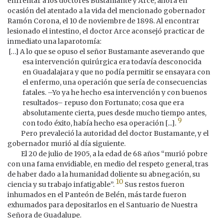
enfrentar a los doctores Bustamante y Arce, ahora en
ocasión del atentado a la vida del mencionado gobernador
Ramón Corona, el 10 de noviembre de 1898. Al encontrar
lesionado el intestino, el doctor Arce aconsejó practicar de
inmediato una laparotomía:
[…] A lo que se opuso el señor Bustamante aseverando que
esa intervención quirúrgica era todavía desconocida
en Guadalajara y que no podía permitir se ensayara con
el enfermo, una operación que sería de consecuencias
fatales. –Yo ya he hecho esa intervención y con buenos
resultados– repuso don Fortunato; cosa que era
absolutamente cierta, pues desde mucho tiempo antes,
9
con todo éxito, había hecho esa operación [...].
Pero prevaleció la autoridad del doctor Bustamante, y el
gobernador murió al día siguiente.
El 20 de julio de 1905, a la edad de 68 años “murió pobre
con una fama envidiable, en medio del respeto general, tras
de haber dado a la humanidad doliente su abnegación, su
10
ciencia y su trabajo infatigable”.
Sus restos fueron
inhumados en el Panteón de Belén, más tarde fueron
exhumados para depositarlos en el Santuario de Nuestra
Señora de Guadalupe.