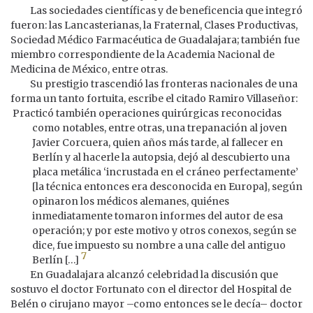
Las sociedades científicas y de beneficencia que integró
fueron: las Lancasterianas, la Fraternal, Clases Productivas,
Sociedad Médico Farmacéutica de Guadalajara; también fue
miembro correspondiente de la Academia Nacional de
Medicina de México, entre otras.
Su prestigio trascendió las fronteras nacionales de una
forma un tanto fortuita, escribe el citado Ramiro Villaseñor:
Practicó también operaciones quirúrgicas reconocidas
como notables, entre otras, una trepanación al joven
Javier Corcuera, quien años más tarde, al fallecer en
Berlín y al hacerle la autopsia, dejó al descubierto una
placa metálica ‘incrustada en el cráneo perfectamente’
[la técnica entonces era desconocida en Europa], según
opinaron los médicos alemanes, quiénes
inmediatamente tomaron informes del autor de esa
operación; y por este motivo y otros conexos, según se
dice, fue impuesto su nombre a una calle del antiguo
7
Berlín […]
En Guadalajara alcanzó celebridad la discusión que
sostuvo el doctor Fortunato con el director del Hospital de
Belén o cirujano mayor –como entonces se le decía– doctor