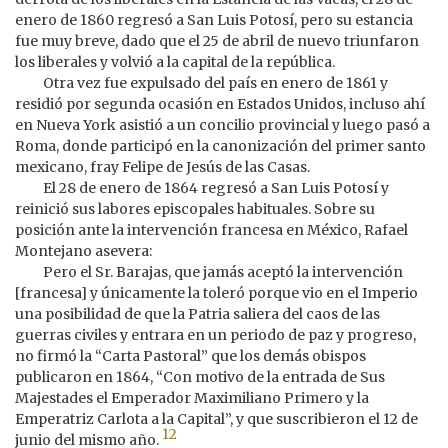
enero de 1860 regresó a San Luis Potosí, pero su estancia
fue muy breve, dado que el 25 de abril de nuevo triunfaron
los liberales y volvió a la capital de la república.
Otra vez fue expulsado del país en enero de 1861 y
residió por segunda ocasión en Estados Unidos, incluso ahí
en Nueva York asistió a un concilio provincial y luego pasó a
Roma, donde participó en la canonización del primer santo
mexicano, fray Felipe de Jesús de las Casas.
El 28 de enero de 1864 regresó a San Luis Potosí y
reinició sus labores episcopales habituales. Sobre su
posición ante la intervención francesa en México, Rafael
Montejano asevera:
Pero el Sr. Barajas, que jamás aceptó la intervención
[francesa] y únicamente la toleró porque vio en el Imperio
una posibilidad de que la Patria saliera del caos de las
guerras civiles y entrara en un periodo de paz y progreso,
no firmó la “Carta Pastoral” que los demás obispos
publicaron en 1864, “Con motivo de la entrada de Sus
Majestades el Emperador Maximiliano Primero y la
Emperatriz Carlota a la Capital”, y que suscribieron el 12 de
12
junio del mismo año.