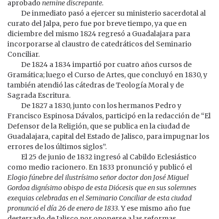
aprobado
nemine discrepante.
De inmediato pasó a ejercer su ministerio sacerdotal al
curato del Jalpa, pero fue por breve tiempo, ya que en
diciembre del mismo 1824 regresó a Guadalajara para
incorporarse al claustro de catedráticos del Seminario
Conciliar.
De 1824 a 1834 impartió por cuatro años cursos de
Gramática; luego el Curso de Artes, que concluyó en 1830, y
también atendió las cátedras de Teología Moral y de
Sagrada Escritura.
De 1827 a 1830, junto con los hermanos Pedro y
Francisco Espinosa Dávalos, participó en la redacción de “El
Defensor de la Religión, que se publica en la ciudad de
Guadalajara, capital del Estado de Jalisco, para impugnar los
errores de los últimos siglos”.
El 25 de junio de 1832 ingresó al Cabildo Eclesiástico
como medio racionero. En 1833 pronunció y publicó el
Elogio fúnebre del ilustrísimo señor doctor don José Miguel
Gordoa dignísimo obispo de esta Diócesis que en sus solemnes
exequias celebradas en el Seminario Conciliar de esta ciudad
pronunció el día 26 de enero de 1833
. Y ese mismo año fue
desterrado de Jalisco por oponerse a las reformas