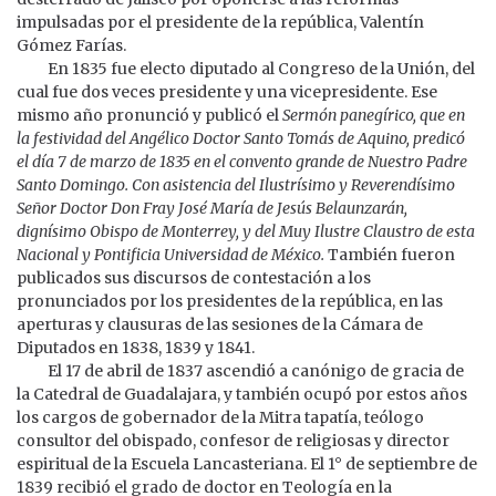
impulsadas por el presidente de la república, Valentín
Gómez Farías.
En 1835 fue electo diputado al Congreso de la Unión, del
cual fue dos veces presidente y una vicepresidente. Ese
mismo año pronunció y publicó el
Sermón panegírico, que en
la festividad del Angélico Doctor Santo Tomás de Aquino, predicó
el día 7 de marzo de 1835 en el convento grande de Nuestro Padre
Santo Domingo. Con asistencia del Ilustrísimo y Reverendísimo
Señor Doctor Don Fray José María de Jesús Belaunzarán,
dignísimo Obispo de Monterrey, y del Muy Ilustre Claustro de esta
Nacional y Pontificia Universidad de México.
También fueron
publicados sus discursos de contestación a los
pronunciados por los presidentes de la república, en las
aperturas y clausuras de las sesiones de la Cámara de
Diputados en 1838, 1839 y 1841.
El 17 de abril de 1837 ascendió a canónigo de gracia de
la Catedral de Guadalajara, y también ocupó por estos años
los cargos de gobernador de la Mitra tapatía, teólogo
consultor del obispado, confesor de religiosas y director
espiritual de la Escuela Lancasteriana.
El 1° de septiembre de
1839 recibió el grado de doctor en Teología en la