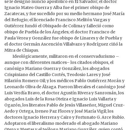
se le designó nuncio apostólico en El Salvador; el doctor
Ignacio Mateo Guerra y Alba fue el primer obispo de
Zacatecas, y fue sucedido por su medio hermano José María
del Refugio; el licenciado Francisco Melitón Vargas y
Gutiérrez fundó el Obispado de Colima y falleció como
obispo de Puebla de los Ángeles; el doctor Francisco de
Paula Verea y González fue obispo de Linares y de Puebla y
el doctor Germán Ascención Villalvazo y Rodríguez ciñó la
Mitra de Chiapas.
Ideológicamente, militaron en el conservadurismo –
aunque con diferentes matices– los citados obispos, el
canónigo Mariano Guerra y González, los abogados
Crispiniano del Castillo Cortés, Teodosio Lares y José
Hilarión Romero Gil; y los médicos Pablo Gutiérrez Morán y
Leonardo Oliva de Álzaga. Fueron liberales el canónigo José
Luis Verdía Bravo, el doctor Agustín Rivera y Sanromán, los
abogados Luis de la Rosa Oteiza e Ignacio Luis Vallarta y
Ogazón, los literatos Pablo de Jesús Villaseñor, Miguel Cruz-
Aedo y Ortega, Ireneo Paz Flores y José María Vigil; los
doctores Ignacio Herrera y Cairo y Fortunato G. Arce Rubio.
Adoptaron el liberalismo moderado el abogado Mariano
Otero y Mestas y el teólogo Mariano González, quien contó