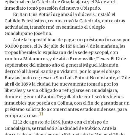
episcopal en la Catedral de Guadalajara y el 24 de abril
inmediato tomó posesión del nuevo Obispado.
En San Luis Potosí organizó la diócesis, instaló el
Cabildo Eclesiástico, reconstruyó la Catedral y, entre otras
actividades, transformó en seminario el Colegio
Guadalupano Josefino.
Ante la imposibilidad de pagar un préstamo forzoso por
50,000 pesos, el 14 de julio de 1858 a las 4 de la mañana, las
tropas liberales lo expulsaron de la sede episcopal, con
rumbo a Matamoros, y de ahí a Brownsville, Texas. El 12 de
septiembre del mismo año el general Miguel Miramón
derrotó al liberal Santiago Vidaurri, por lo que el obispo
Barajas pudo regresar a San Luis Potosí. No obstante, el 7 de
abril de 1859 la ciudad fue nuevamente tomada por los
liberales y se vio obligado a refugiarse en Guadalajara,
donde el general Santos Degollado le confiscó los bienes
inmuebles que poseía en Colima, con el fin de garantizar un
préstamo solicitado a comerciantes estadounidenses, para
11
comprar armas.
El 12 de agosto de 1859, junto con el obispo de
Guadalajara, se trasladó a la Ciudad de México. Ante la
derrota de los liberales en la Estancia de las Vacas, el 28 de