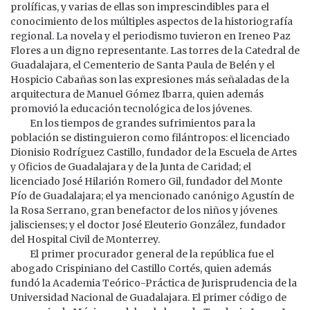
prolíficas, y varias de ellas son imprescindibles para el
conocimiento de los múltiples aspectos de la historiografía
regional. La novela y el periodismo tuvieron en Ireneo Paz
Flores a un digno representante. Las torres de la Catedral de
Guadalajara, el Cementerio de Santa Paula de Belén y el
Hospicio Cabañas son las expresiones más señaladas de la
arquitectura de Manuel Gómez Ibarra, quien además
promovió la educación tecnológica de los jóvenes.
En los tiempos de grandes sufrimientos para la
población se distinguieron como filántropos: el licenciado
Dionisio Rodríguez Castillo, fundador de la Escuela de Artes
y Oficios de Guadalajara y de la Junta de Caridad; el
licenciado José Hilarión Romero Gil, fundador del Monte
Pío de Guadalajara; el ya mencionado canónigo Agustín de
la Rosa Serrano, gran benefactor de los niños y jóvenes
jaliscienses; y el doctor José Eleuterio González, fundador
del Hospital Civil de Monterrey.
El primer procurador general de la república fue el
abogado Crispiniano del Castillo Cortés, quien además
fundó la Academia Teórico-Práctica de Jurisprudencia de la
Universidad Nacional de Guadalajara. El primer código de