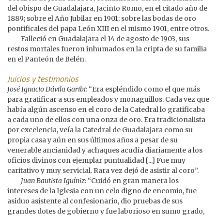
del obispo de Guadalajara, Jacinto Romo, en el citado año de
1889; sobre el Año Jubilar en 1901; sobre las bodas de oro
pontificales del papa León XIII en el mismo 1901, entre otros.
Falleció en Guadalajara el 14 de agosto de 1903, sus
restos mortales fueron inhumados en la cripta de su familia
en el Panteón de Belén.
Juicios y testimonios
José Ignacio Dávila Garibi:
“Era espléndido como el que más
para gratificar a sus empleados y monaguillos. Cada vez que
había algún ascenso en el coro de la Catedral lo gratificaba
a cada uno de ellos con una onza de oro. Era tradicionalista
por excelencia, veía la Catedral de Guadalajara como su
propia casa y aún en sus últimos años a pesar de su
venerable ancianidad y achaques acudía diariamente a los
oficios divinos con ejemplar puntualidad [...] Fue muy
caritativo y muy servicial. Rara vez dejó de asistir al coro”.
Juan Bautista Iguíniz:
“Cuidó en gran manera los
intereses de la Iglesia con un celo digno de encomio, fue
asiduo asistente al confesionario, dio pruebas de sus
grandes dotes de gobierno y fue laborioso en sumo grado,