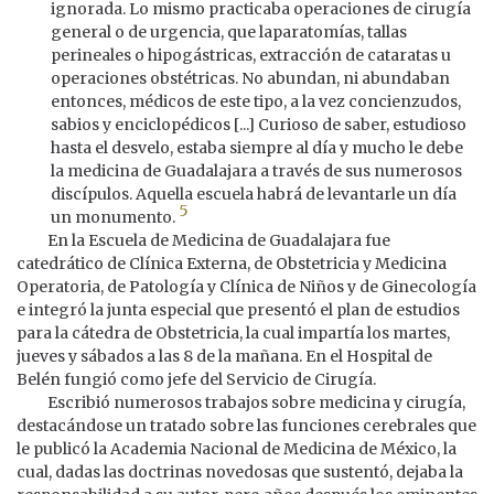
ignorada. Lo mismo practicaba operaciones de cirugía
general o de urgencia, que laparatomías, tallas
perineales o hipogástricas, extracción de cataratas u
operaciones obstétricas. No abundan, ni abundaban
entonces, médicos de este tipo, a la vez concienzudos,
sabios y enciclopédicos [...] Curioso de saber, estudioso
hasta el desvelo, estaba siempre al día y mucho le debe
la medicina de Guadalajara a través de sus numerosos
discípulos. Aquella escuela habrá de levantarle un día
5
un monumento.
En la Escuela de Medicina de Guadalajara fue
catedrático de Clínica Externa, de Obstetricia y Medicina
Operatoria, de Patología y Clínica de Niños y de Ginecología
e integró la junta especial que presentó el plan de estudios
para la cátedra de Obstetricia, la cual impartía los martes,
jueves y sábados a las 8 de la mañana. En el Hospital de
Belén fungió como jefe del Servicio de Cirugía.
Escribió numerosos trabajos sobre medicina y cirugía,
destacándose un tratado sobre las funciones cerebrales que
le publicó la Academia Nacional de Medicina de México, la
cual, dadas las doctrinas novedosas que sustentó, dejaba la