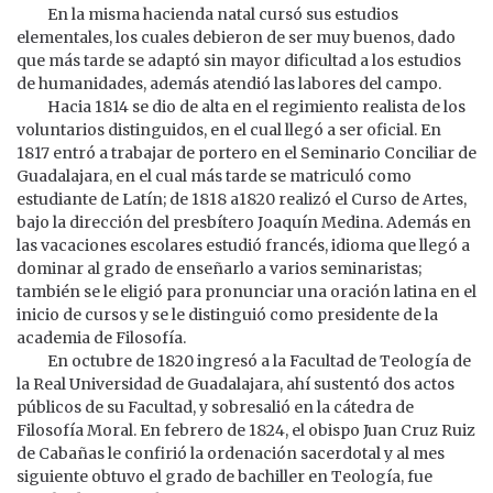
En la misma hacienda natal cursó sus estudios
elementales, los cuales debieron de ser muy buenos, dado
que más tarde se adaptó sin mayor dificultad a los estudios
de humanidades, además atendió las labores del campo.
Hacia 1814 se dio de alta en el regimiento realista de los
voluntarios distinguidos, en el cual llegó a ser oficial. En
1817 entró a trabajar de portero en el Seminario Conciliar de
Guadalajara, en el cual más tarde se matriculó como
estudiante de Latín; de 1818 a1820 realizó el Curso de Artes,
bajo la dirección del presbítero Joaquín Medina. Además en
las vacaciones escolares estudió francés, idioma que llegó a
dominar al grado de enseñarlo a varios seminaristas;
también se le eligió para pronunciar una oración latina en el
inicio de cursos y se le distinguió como presidente de la
academia de Filosofía.
En octubre de 1820 ingresó a la Facultad de Teología de
la Real Universidad de Guadalajara, ahí sustentó dos actos
públicos de su Facultad, y sobresalió en la cátedra de
Filosofía Moral. En febrero de 1824, el obispo Juan Cruz Ruiz
de Cabañas le confirió la ordenación sacerdotal y al mes
siguiente obtuvo el grado de bachiller en Teología, fue