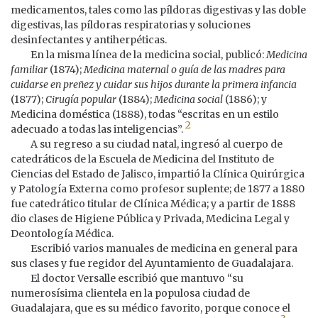
medicamentos, tales como las píldoras digestivas y las doble
digestivas, las píldoras respiratorias y soluciones
desinfectantes y antiherpéticas.
En la misma línea de la medicina social, publicó:
Medicina
familiar
(1874);
Medicina maternal o guía de las madres para
cuidarse en preñez y cuidar sus hijos durante la primera infancia
(1877);
Cirugía popular
(1884);
Medicina social
(1886); y
Medicina doméstica (1888), todas “escritas en un estilo
2
adecuado a todas las inteligencias”.
A su regreso a su ciudad natal, ingresó al cuerpo de
catedráticos de la Escuela de Medicina del Instituto de
Ciencias del Estado de Jalisco, impartió la Clínica Quirúrgica
y Patología Externa como profesor suplente; de 1877 a 1880
fue catedrático titular de Clínica Médica; y a partir de 1888
dio clases de Higiene Pública y Privada, Medicina Legal y
Deontología Médica.
Escribió varios manuales de medicina en general para
sus clases y fue regidor del Ayuntamiento de Guadalajara.
El doctor Versalle escribió que mantuvo “su
numerosísima clientela en la populosa ciudad de
Guadalajara, que es su médico favorito, porque conoce el