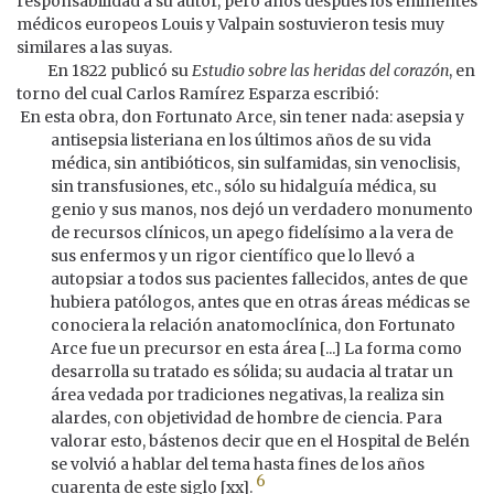
responsabilidad a su autor, pero años después los eminentes
médicos europeos Louis y Valpain sostuvieron tesis muy
similares a las suyas.
En 1822 publicó su
Estudio sobre las heridas del corazón
, en
torno del cual Carlos Ramírez Esparza escribió:
En esta obra, don Fortunato Arce, sin tener nada: asepsia y
antisepsia listeriana en los últimos años de su vida
médica, sin antibióticos, sin sulfamidas, sin venoclisis,
sin transfusiones, etc., sólo su hidalguía médica, su
genio y sus manos, nos dejó un verdadero monumento
de recursos clínicos, un apego fidelísimo a la vera de
sus enfermos y un rigor científico que lo llevó a
autopsiar a todos sus pacientes fallecidos, antes de que
hubiera patólogos, antes que en otras áreas médicas se
conociera la relación anatomoclínica, don Fortunato
Arce fue un precursor en esta área [...] La forma como
desarrolla su tratado es sólida; su audacia al tratar un
área vedada por tradiciones negativas, la realiza sin
alardes, con objetividad de hombre de ciencia. Para
valorar esto, bástenos decir que en el Hospital de Belén
se volvió a hablar del tema hasta fines de los años
6
cuarenta de este siglo [xx].