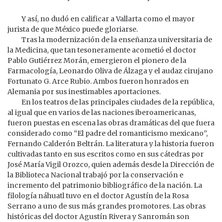
Y así, no dudó en calificar a Vallarta como el mayor
jurista de que México puede gloriarse.
Tras la modernización de la enseñanza universitaria de
la Medicina, que tan tesoneramente acometió el doctor
Pablo Gutiérrez Morán, emergieron el pionero de la
Farmacología, Leonardo Oliva de Álzaga y el audaz cirujano
Fortunato G. Arce Rubio. Ambos fueron honrados en
Alemania por sus inestimables aportaciones.
En los teatros de las principales ciudades de la república,
al igual que en varios de las naciones iberoamericanas,
fueron puestas en escena las obras dramáticas del que fuera
considerado como “El padre del romanticismo mexicano”,
Fernando Calderón Beltrán. La literatura y la historia fueron
cultivadas tanto en sus escritos como en sus cátedras por
José María Vigil Orozco, quien además desde la Dirección de
la Biblioteca Nacional trabajó por la conservación e
incremento del patrimonio bibliográfico de la nación. La
filología náhuatl tuvo en el doctor Agustín de la Rosa
Serrano a uno de sus más grandes promotores. Las obras
históricas del doctor Agustín Rivera y Sanromán son