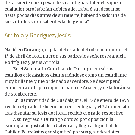
de tal suerte que a pesar de sus antiguas dolencias que a
cualquier otro habrían doblegado, trabajó sin descanso
hasta pocos días antes de su muerte, habiendo sido una de
sus virtudes sobresalientes la diligencia”.
Arritola y Rodríguez, Jesús
Nació en Durango, capital del estado del mismo nombre, el
1° de abril de 1831. Fueron sus padres los señores Manuela
Rodríguez y Jesús Arritola.
En el Seminario Conciliar de Durango cursó sus
estudios eclesiásticos distinguiéndose como un estudiante
muy brillante, y fue ordenado sacerdote. Se desempeñó
como cura de la parroquia urbana de Analco, y de la foránea
de Sombrerete.
En la Universidad de Guadalajara, el 15 de enero de 1854
recibió el grado de licenciado en Teología, y el 22 inmediato,
tras disputar su tesis doctoral, recibió el grado respectivo.
A su regreso a Durango obtuvo por oposición la
canonjía magistral de la Catedral, y llegó a dignidad del
Cabildo Eclesiástico; se significó por sus grandes dotes