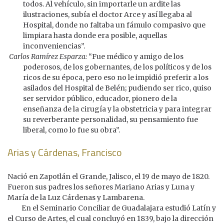
todos. Al vehículo, sin importarle un ardite las
ilustraciones, subía el doctor Arce y así llegaba al
Hospital, donde no faltaba un fámulo compasivo que
limpiara hasta donde era posible, aquellas
inconveniencias”.
Carlos Ramírez Esparza:
“Fue médico y amigo de los
poderosos, de los gobernantes, de los políticos y de los
ricos de su época, pero eso no le impidió preferir a los
asilados del Hospital de Belén; pudiendo ser rico, quiso
ser servidor público, educador, pionero de la
enseñanza de la cirugía y la obstetricia y para integrar
su reverberante personalidad, su pensamiento fue
liberal, como lo fue su obra”.
Arias y Cárdenas, Francisco
Nació en Zapotlán el Grande, Jalisco, el 19 de mayo de 1820.
Fueron sus padres los señores Mariano Arias y Luna y
María de la Luz Cárdenas y Lambarena.
En el Seminario Conciliar de Guadalajara estudió Latín y
el Curso de Artes, el cual concluyó en 1839, bajo la dirección