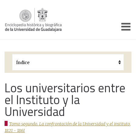
Enciclo
Presentación
Pórtico
Períodos Históricos
Biografías
Los universitarios entre
el Instituto y la
Galería
Universidad
Documentos institucionales
Tomo segundo. La confrontación de la Universidad y el instituto,
1821 - 1861