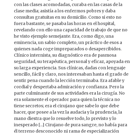
con las clases acomodadas, curaba en las casas de la
clase media; asistía a los enfermos pobres y daba
consultas gratuitas en su domicilio. Como si esto no
fuera bastante, se pasaba las horas en el hospital,
revelando con ello una capacidad de trabajo de que no
he visto ejemplo semejante. Era, como digo, una
eminencia, un sabio completo, un práctico de esos a
quienes nada coge impreparados o desapercibidos.
Clínico internista, su diagnóstico era de pasmosa
seguridad, su terapéutica, personal y eficaz, apoyada en
su larga experiencia. Sus clínicas, dadas con lenguaje
sencillo, fácil y claro, nos interesaban hasta el grado de
sentir pena cuando la lección terminaba. Era afable y
cordial y despertaba admiración y confianza. Pero la
parte culminante de sus actividades era la cirugía. No
era solamente el operador para quien la técnica no
tiene secretos; era el cirujano que sabe lo que debe
hacer, que posee a la vez la audacia y la prudencia, la
mano diestra que lo resuelve todo, lo previsto y lo
inesperado [...] Cirujano de pura sangre, no había para
él terreno desconocido ni rama de especialización