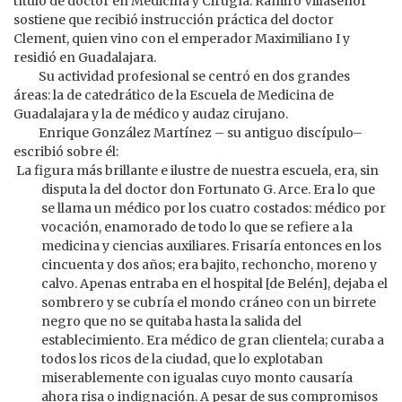
título de doctor en Medicina y Cirugía. Ramiro Villaseñor
sostiene que recibió instrucción práctica del doctor
Clement, quien vino con el emperador Maximiliano I y
residió en Guadalajara.
Su actividad profesional se centró en dos grandes
áreas: la de catedrático de la Escuela de Medicina de
Guadalajara y la de médico y audaz cirujano.
Enrique González Martínez – su antiguo discípulo–
escribió sobre él:
La figura más brillante e ilustre de nuestra escuela, era, sin
disputa la del doctor don Fortunato G. Arce. Era lo que
se llama un médico por los cuatro costados: médico por
vocación, enamorado de todo lo que se refiere a la
medicina y ciencias auxiliares. Frisaría entonces en los
cincuenta y dos años; era bajito, rechoncho, moreno y
calvo. Apenas entraba en el hospital [de Belén], dejaba el
sombrero y se cubría el mondo cráneo con un birrete
negro que no se quitaba hasta la salida del
establecimiento. Era médico de gran clientela; curaba a
todos los ricos de la ciudad, que lo explotaban
miserablemente con igualas cuyo monto causaría
ahora risa o indignación. A pesar de sus compromisos