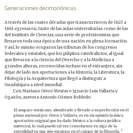
Generaciones decimonónicas
A través de las cuatro décadas que transcurrieron de 1821 a
1861 egresaron, tanto de las aulas universitarias como de las
del Instituto de Ciencias, una serie de profesionistas que
llenaron toda una época de una nación en plena formación.
Y así, lo mismo ocuparon las tribunas de los congresos
federales y estatales, que los púlpitos catedralicios, al igual
que llevaron a la ciencia del Derecho y a la Medicina a
grandes alturas, reconocidas incluso en el extranjero, sin
dejar de lado sus aportaciones a la Historia, la Literatura, la
Filología y la Arquitectura que llegó a distinguir a
Guadalajara a nivel mundial.
Con Mariano Otero Mestas e Ignacio Luis Vallarta y
Ogazón, asevera Antonio Gómez Robledo:
El amparo mexicano, alumbrado y llevado a su perfección en el
plano nacional por Otero y Vallarta, es en mi opinión la única
aportación original que ha dado México a la cultura jurídica
universal, lo cual puede tal vez consolarnos en algo de la
1
esterilidad en que aún estamos en el campo de la filosofía.