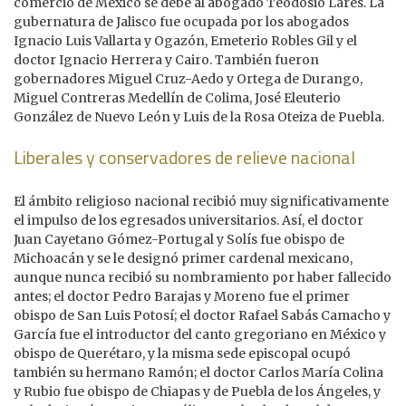
comercio de México se debe al abogado Teodosio Lares. La
gubernatura de Jalisco fue ocupada por los abogados
Ignacio Luis Vallarta y Ogazón, Emeterio Robles Gil y el
doctor Ignacio Herrera y Cairo. También fueron
gobernadores Miguel Cruz-Aedo y Ortega de Durango,
Miguel Contreras Medellín de Colima, José Eleuterio
González de Nuevo León y Luis de la Rosa Oteiza de Puebla.
Liberales y conservadores de relieve nacional
El ámbito religioso nacional recibió muy significativamente
el impulso de los egresados universitarios. Así, el doctor
Juan Cayetano Gómez-Portugal y Solís fue obispo de
Michoacán y se le designó primer cardenal mexicano,
aunque nunca recibió su nombramiento por haber fallecido
antes; el doctor Pedro Barajas y Moreno fue el primer
obispo de San Luis Potosí; el doctor Rafael Sabás Camacho y
García fue el introductor del canto gregoriano en México y
obispo de Querétaro, y la misma sede episcopal ocupó
también su hermano Ramón; el doctor Carlos María Colina
y Rubio fue obispo de Chiapas y de Puebla de los Ángeles, y