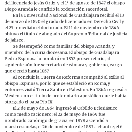
del licenciado Jesús Ortiz, y el 1° de agosto de 1847 el obispo
Diego Aranda le confirió la ordenación sacerdotal.
En la Universidad Nacional de Guadalajara recibió el 13
de marzo de 1850 el grado de licenciado en Derecho Civil y
el 25 inmediato el doctorado. El 11 de noviembre de 1846
obtuvo el título de abogado del Supremo Tribunal de Justicia
de Jalisco.
Se desempeñó como familiar del obispo Aranda, y
miembro de la curia diocesana. El obispo de Guadalajara
Pedro Espinosa lo nombró en 1852 prosecretario, al
siguiente año fue secretario de cámara y gobierno, cargo
que ejerció hasta 1857.
Al concluir la Guerra de Reforma acompañó al exilio al
obispo Espinosa, por lo que se estableció en Roma, y
entonces visitó Tierra Santa en Palestina. En 1864 regresó a
México, con el título de protonotario apostólico que le había
otorgado el papa Pío IX.
El 2 de mayo de 1864 ingresó al Cabildo Eclesiástico
como medio racionero; el 22 de mayo de 1869 fue
nombrado canónigo de gracia; en 1878 ascendió a
maestrescuelas; el 26 de noviembre de 1883 a chantre; el 6