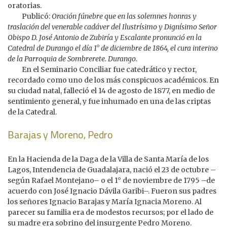
oratorias.
Publicó:
Oración fúnebre que en las solemnes honras y
traslación del venerable cadáver del Ilustrísimo y Dignísimo Señor
Obispo D. José Antonio de Zubiría y Escalante pronunció en la
Catedral de Durango el día 1° de diciembre de 1864, el cura interino
de la Parroquia de Sombrerete. Durango.
En el Seminario Conciliar fue catedrático y rector,
recordado como uno de los más conspicuos académicos.
En
su ciudad natal, falleció el 14 de agosto de 1877, en medio de
sentimiento general, y fue inhumado en una de las criptas
de la Catedral.
Barajas y Moreno, Pedro
En la Hacienda de la Daga de la Villa de Santa María de los
Lagos, Intendencia de Guadalajara, nació el 23 de octubre –
según Rafael Montejano– o el 1° de noviembre de 1795 –de
acuerdo con José Ignacio Dávila Garibi–. Fueron sus padres
los señores Ignacio Barajas y María Ignacia Moreno. Al
parecer su familia era de modestos recursos; por el lado de
su madre era sobrino del insurgente Pedro Moreno.