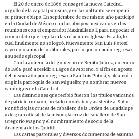
El 20 de enero de 1866 consagró la nueva Catedral,
orgullo de la capital potosina, y en la cual tanto se empeñó
su primer obispo. En septiembre de ese mismo año participó
en la Ciudad de México con los obispos mexicanos en las
reuniones con el emperador Maximiliano I, para negociar el
concordato que regulara las relaciones Iglesia-Estado, lo
cual finalmente no se logró. Nuevamente San Luis Potosí
cayó en manos de los liberales, por lo que no pudo regresar
a su sede episcopal.
Con la anuencia del gobierno de Benito Juárez, en enero
de 1868 pasó a residir a Lagos de Moreno. Y al fin en agosto
del mismo año pudo regresar a San Luis Potosí, y alcanzó a
erigir la parroquia de San Miguelito y a nombrar nuevos
canónigos de la Catedral.
Las distinciones que recibió fueron: los títulos vaticanos
de patricio romano, prelado doméstico y asistente al Solio
Pontificio; las cruces de caballero de la Orden de Guadalupe
y de gran oficial de la misma; la cruz de caballero de San
Gregorio Magno y el nombramiento de socio de la
Academia de los Quiritti.
Las cartas pastorales y diversos documentos de asuntos