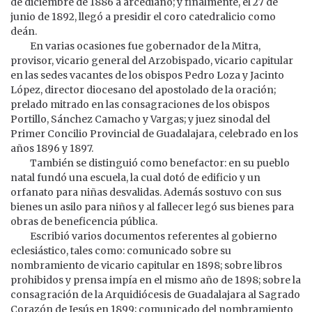
de diciembre de 1886 a arcediano; y finalmente, el 27 de
junio de 1892, llegó a presidir el coro catedralicio como
deán.
En varias ocasiones fue gobernador de la Mitra,
provisor, vicario general del Arzobispado, vicario capitular
en las sedes vacantes de los obispos Pedro Loza y Jacinto
López, director diocesano del apostolado de la oración;
prelado mitrado en las consagraciones de los obispos
Portillo, Sánchez Camacho y Vargas; y juez sinodal del
Primer Concilio Provincial de Guadalajara, celebrado en los
años 1896 y 1897.
También se distinguió como benefactor: en su pueblo
natal fundó una escuela, la cual dotó de edificio y un
orfanato para niñas desvalidas. Además sostuvo con sus
bienes un asilo para niños y al fallecer legó sus bienes para
obras de beneficencia pública.
Escribió varios documentos referentes al gobierno
eclesiástico, tales como: comunicado sobre su
nombramiento de vicario capitular en 1898; sobre libros
prohibidos y prensa impía en el mismo año de 1898; sobre la
consagración de la Arquidiócesis de Guadalajara al Sagrado
Corazón de Jesús en 1899; comunicado del nombramiento